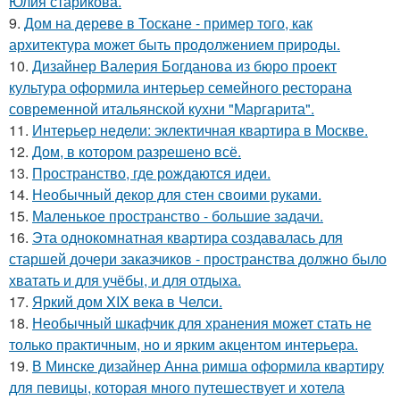
Юлия старикова.
9.
Дом на дереве в Тоскане - пример того, как
архитектура может быть продолжением природы.
10.
Дизайнер Валерия Богданова из бюро проект
культура оформила интерьер семейного ресторана
современной итальянской кухни "Маргарита".
11.
Интерьер недели: эклектичная квартира в Москве.
12.
Дом, в котором разрешено всё.
13.
Пространство, где рождаются идеи.
14.
Необычный декор для стен своими руками.
15.
Маленькое пространство - большие задачи.
16.
Эта однокомнатная квартира создавалась для
старшей дочери заказчиков - пространства должно было
хватать и для учёбы, и для отдыха.
17.
Яркий дом XIX века в Челси.
18.
Необычный шкафчик для хранения может стать не
только практичным, но и ярким акцентом интерьера.
19.
В Минске дизайнер Анна римша оформила квартиру
для певицы, которая много путешествует и хотела