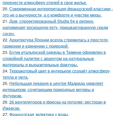
перенести атмосферу отелей в свое жилье.
20.
Современная интерпретация французской классики -
это не о вычурности, а о комфорте и чувстве меры.
21.
Дом, спроектированный Studia 54 в репино,
напоминает роскошную яхту, пришвартованную среди
сосен.
22.
Архитектура Японии всегда стремилась к простоте,
гармонии и единению с природой.
23.
Бутик итальянской одежды в Тюмени оформлен в
спокойной палитре с акцентом на натуральные
материалы и выразительные фактуры.
24.
Терракотовый цвет в интерьере создаёт атмосферу
тепла и уюта.
25.
Небольшая пекарня в центре Мадрида удивляет
интерьером, сочетающим природные мотивы и
футуризм.
26.
26 вентиляторов и фреска на потолке: ресторан в
Ижевске.
27.
Французская эклектика у воды.