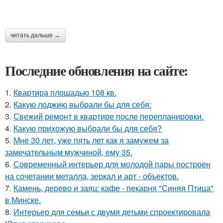
читать дальше →
Последние обновления на сайте:
1.
Квартира площадью 108 кв.
2.
Какую лоджию выбрали бы для себя:
3.
Свежий ремонт в квартире после перепланировки.
4.
Какую прихожую выбрали бы для себя?
5.
Мне 30 лет, уже пять лет как я замужем за
замечательным мужчиной, ему 35.
6.
Современный интерьер для молодой пары построен
на сочетании металла, зеркал и арт - объектов.
7.
Камень, дерево и заяц: кафе - пекарня "Синяя Птица"
в Минске.
8.
Интерьер для семьи с двумя детьми спроектировала