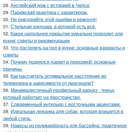
28.
Английский дом с историей в Челси.
29.
Парижская квартира с характером.
30.
Не повторяйте этой ошибки в ремонте!
31.
Стильная однушка, в которой есть всё.
32.
Какое напольное покрытие идеально подходит для
кухни: советы и рекомендации
33.
Что постелить на пол в кухне: основные варианты и
советы
34.
Почему поднялся паркет в прихожей: основные
причины
35.
Как рассчитать оптимальное расстояние до
телевизора в зависимости от диагонали?
36.
Минималистичный профильный карниз - тренд,
который работает на пространство.
37.
Современный интерьер с восточными акцентами.
38.
Идеальная лежанка для собак, которая впишется в
любой стиль.
39.
Навесы из поликарбоната для бассейна: практичное