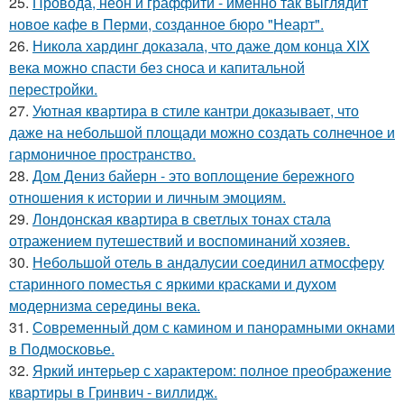
25.
Провода, неон и граффити - именно так выглядит
новое кафе в Перми, созданное бюро "Неарт".
26.
Никола хардинг доказала, что даже дом конца XIX
века можно спасти без сноса и капитальной
перестройки.
27.
Уютная квартира в стиле кантри доказывает, что
даже на небольшой площади можно создать солнечное и
гармоничное пространство.
28.
Дом Дениз байерн - это воплощение бережного
отношения к истории и личным эмоциям.
29.
Лондонская квартира в светлых тонах стала
отражением путешествий и воспоминаний хозяев.
30.
Небольшой отель в андалусии соединил атмосферу
старинного поместья с яркими красками и духом
модернизма середины века.
31.
Современный дом с камином и панорамными окнами
в Подмосковье.
32.
Яркий интерьер с характером: полное преображение
квартиры в Гринвич - виллидж.