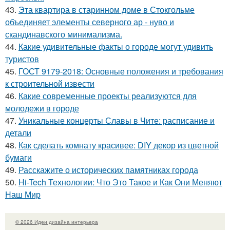
43.
Эта квартира в старинном доме в Стокгольме
объединяет элементы северного ар - нуво и
скандинавского минимализма.
44.
Какие удивительные факты о городе могут удивить
туристов
45.
ГОСТ 9179-2018: Основные положения и требования
к строительной извести
46.
Какие современные проекты реализуются для
молодежи в городе
47.
Уникальные концерты Славы в Чите: расписание и
детали
48.
Как сделать комнату красивее: DIY декор из цветной
бумаги
49.
Расскажите о исторических памятниках города
50.
Hi-Tech Технологии: Что Это Такое и Как Они Меняют
Наш Мир
© 2026 Идеи дизайна интерьера