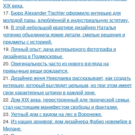
XIX века.
17.
Бюро Alexander Tischler оформило интерьер для
молодой пары, влюблённой в индустриальную эстетику.
18.
В этой небольшой квартире дизайнер Наталья
чопенко объединила яркие детали, смелые решения и
предметы с историей.
19.
Личный опыт: дача интерьерного фотографа и
дизайнера в Подмосковье.
20.
Оригинальность часто из нового взгляда на
привычные вещи рождается.
21.
Дизайнер женя Николаева рассказывает, как создать
интерьер, который выглядит цельным, но при этом имеет
свои характерные штрихи в каждой зоне.
22.
Дом XIX века, перестроенный для творческой семьи,
стал настоящим манифестом свободы и фантазии.
23.
Уютный дом с видом на лес в Воронеже.
24.
Из наших архивов: дом дизайнера Фабио новембре в
Милане.