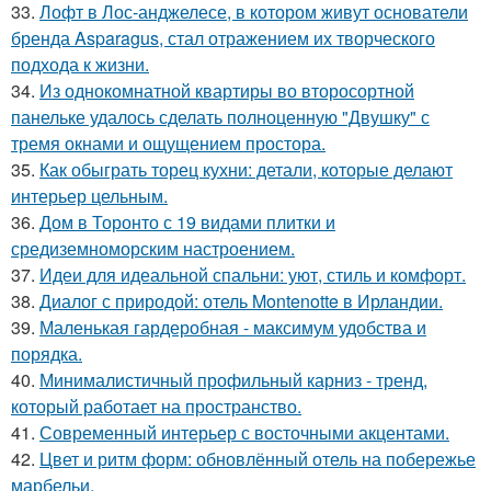
33.
Лофт в Лос-анджелесе, в котором живут основатели
бренда Asparagus, стал отражением их творческого
подхода к жизни.
34.
Из однокомнатной квартиры во второсортной
панельке удалось сделать полноценную "Двушку" с
тремя окнами и ощущением простора.
35.
Как обыграть торец кухни: детали, которые делают
интерьер цельным.
36.
Дом в Торонто с 19 видами плитки и
средиземноморским настроением.
37.
Идеи для идеальной спальни: уют, стиль и комфорт.
38.
Диалог с природой: отель Montenotte в Ирландии.
39.
Маленькая гардеробная - максимум удобства и
порядка.
40.
Минималистичный профильный карниз - тренд,
который работает на пространство.
41.
Современный интерьер с восточными акцентами.
42.
Цвет и ритм форм: обновлённый отель на побережье
марбельи.