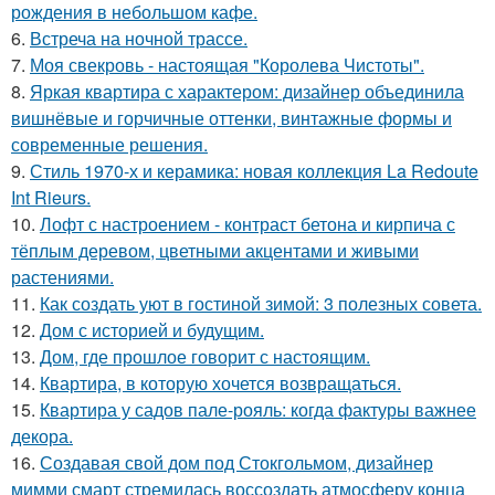
рождения в небольшом кафе.
6.
Встреча на ночной трассе.
7.
Моя свекровь - настоящая "Королева Чистоты".
8.
Яркая квартира с характером: дизайнер объединила
вишнёвые и горчичные оттенки, винтажные формы и
современные решения.
9.
Стиль 1970-х и керамика: новая коллекция La Redoute
Int Rieurs.
10.
Лофт с настроением - контраст бетона и кирпича с
тёплым деревом, цветными акцентами и живыми
растениями.
11.
Как создать уют в гостиной зимой: 3 полезных совета.
12.
Дом с историей и будущим.
13.
Дом, где прошлое говорит с настоящим.
14.
Квартира, в которую хочется возвращаться.
15.
Квартира у садов пале-рояль: когда фактуры важнее
декора.
16.
Создавая свой дом под Стокгольмом, дизайнер
мимми смарт стремилась воссоздать атмосферу конца