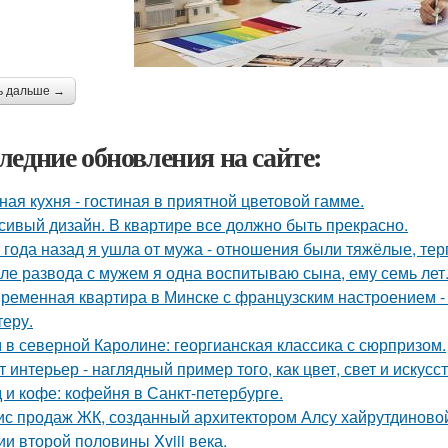
ь дальше →
ледние обновления на сайте:
ная кухня - гостиная в приятной цветовой гамме.
сивый дизайн. В квартире все должно быть прекрасно.
 года назад я ушла от мужа - отношения были тяжёлые, тер
ле развода с мужем я одна воспитываю сына, ему семь лет
ременная квартира в Минске с французским настроением - 
теру.
 в северной Каролине: георгианская классика с сюрпризом.
т интерьер - наглядный пример того, как цвет, свет и иску
 и кофе: кофейня в Санкт-петербурге.
с продаж ЖК, созданный архитектором Алсу хайрутдиново
ии второй половины Xviii века.