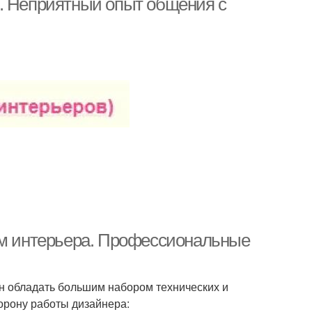
. Неприятный опыт общения с
ом интерьера. Профессиональные
н обладать большим набором технических и
орону работы дизайнера: