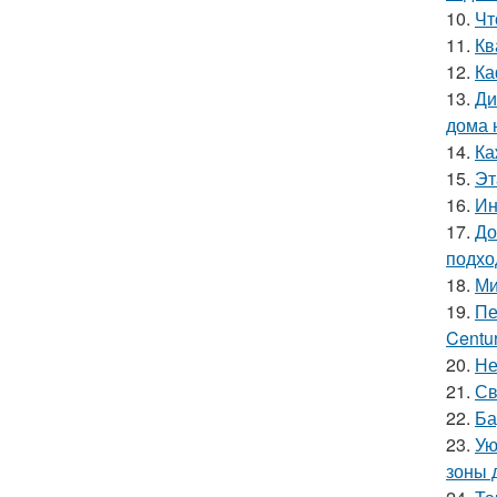
10.
Чт
11.
Кв
12.
Ка
13.
Ди
дома 
14.
Ка
15.
Эт
16.
Ин
17.
До
подхо
18.
Ми
19.
Пе
Centur
20.
Не
21.
Св
22.
Ба
23.
Ую
зоны 