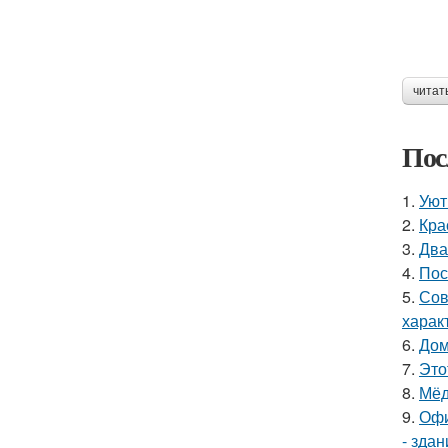
читат
Пос
1.
Уют
2.
Кра
3.
Два
4.
Пос
5.
Сов
харак
6.
Дом
7.
Это
8.
Мёд
9.
Офи
- здан