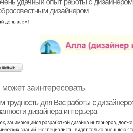
очень удачный опыт работы с дизайнером
обросовестным дизайнером
й день всем!
ь дальше →
 может заинтересовать
ем трудность для Вас работы с дизайнер
занности дизайнера интерьера
ек, занимающийся разработкой дизайна интерьеров, долже
мических знаний. Неспециалисты видят только внешнюю ст