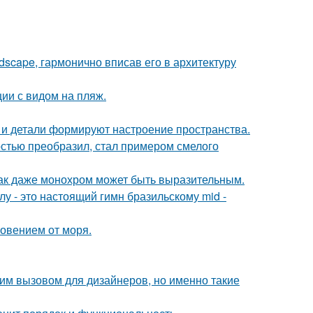
scape, гармонично вписав его в архитектуру
ии с видом на пляж.
ет и детали формируют настроение пространства.
остью преобразил, стал примером смелого
 как даже монохром может быть выразительным.
у - это настоящий гимн бразильскому mid -
новением от моря.
им вызовом для дизайнеров, но именно такие