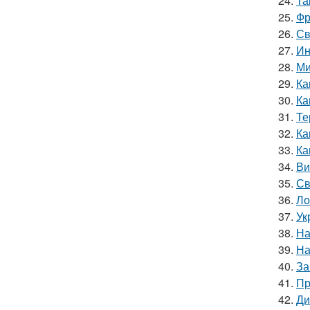
24.
Та
25.
Фр
26.
Св
27.
Ин
28.
Ми
29.
Ка
30.
Ка
31.
Те
32.
Ка
33.
Ка
34.
Ви
35.
Св
36.
Ло
37.
Ук
38.
На
39.
На
40.
За
41.
Пр
42.
Ди