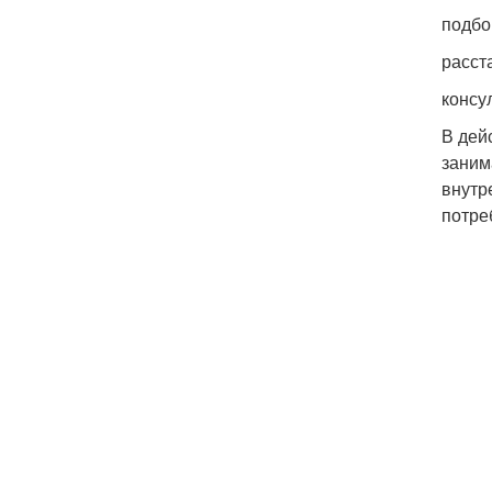
подбо
расст
консу
В дей
заним
внутр
потре