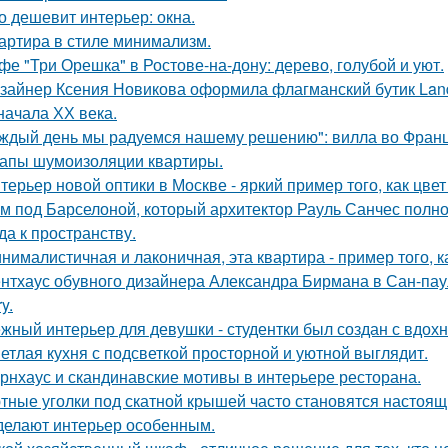
о дешевит интерьер: окна.
артира в стиле минимализм.
фе "Три Орешка" в Ростове-на-дону: дерево, голубой и уют.
зайнер Ксения Новикова оформила флагманский бутик Land
начала ХХ века.
ждый день мы радуемся нашему решению": вилла во Франц
апы шумоизоляции квартиры.
терьер новой оптики в Москве - яркий пример того, как цв
м под Барселоной, который архитектор Рауль Санчес полн
да к пространству.
нималистичная и лаконичная, эта квартира - пример того,
нтхаус обувного дизайнера Александра Бирмана в Сан-паул
y.
жный интерьер для девушки - студентки был создан с вдох
етлая кухня с подсветкой просторной и уютной выглядит.
рнхаус и скандинавские мотивы в интерьере ресторана.
тные уголки под скатной крышей часто становятся настоящ
делают интерьер особенным.