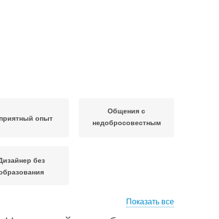
Общения с
приятный опыт
недобросовестным
дизайнером
Дизайнер без
образования
Показать все