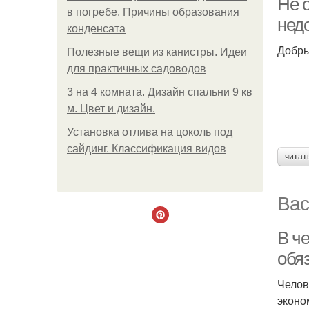
Не 
в погребе. Причины образования
нед
конденсата
Добры
Полезные вещи из канистры. Идеи
для практичных садоводов
3 на 4 комната. Дизайн спальни 9 кв
м. Цвет и дизайн.
Установка отлива на цоколь под
сайдинг. Классификация видов
читат
Вас
В ч
обя
Челов
эконо