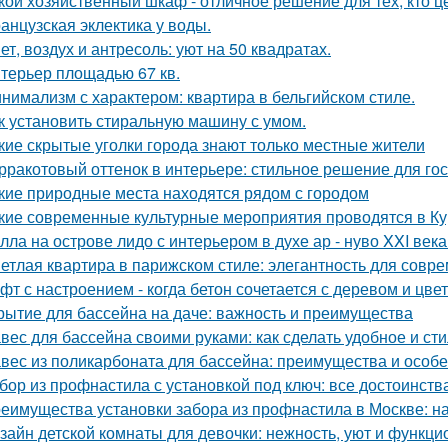
кой хозяйственный шкаф - отличное решение для тех, кто ц
анцузская эклектика у воды.
ет, воздух и антресоль: уют на 50 квадратах.
терьер площадью 67 кв.
нимализм с характером: квартира в бельгийском стиле.
к установить стиральную машину с умом.
кие скрытые уголки города знают только местные жители
рракотовый оттенок в интерьере: стильное решение для гос
кие природные места находятся рядом с городом
кие современные культурные мероприятия проводятся в Ку
лла на острове лидо с интерьером в духе ар - нуво XXI века
етлая квартира в парижском стиле: элегантность для совр
фт с настроением - когда бетон сочетается с деревом и цве
рытие для бассейна на даче: важность и преимущества
вес для бассейна своими руками: как сделать удобное и ст
вес из поликарбоната для бассейна: преимущества и особ
бор из профнастила с установкой под ключ: все достоинств
еимущества установки забора из профнастила в Москве: на
зайн детской комнаты для девочки: нежность, уют и функци