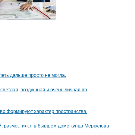
петь дальше просто не могла.
.
светлая, воздушная и очень личная по
сство формируют характер пространства.
й, разместился в бывшем доме купца Меркулова