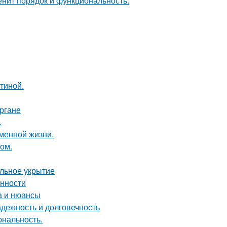
енит порядок и функциональность.
тиной.
ргане
.
еменной жизни.
том.
ильное укрытие
енности
а и нюансы
дежность и долговечность
ональность.