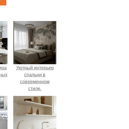
ира
Уютный интерьер
тных
спальни в
современном
стиле.