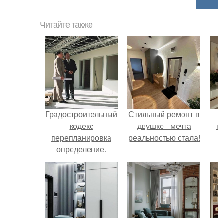
Читайте также
Градостроительный
Стильный ремонт в
кодекс
двушке - мечта
перепланировка
реальностью стала!
определение.
Перепланировка
нежилых
помещений без
согласования в
соответствующих