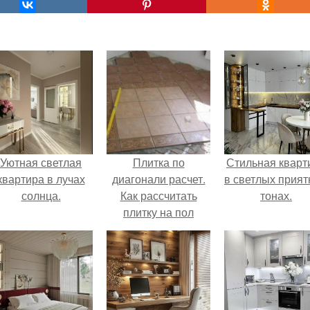
Уютная светлая
Плитка по
Стильная кварт
квартира в лучах
диагонали расчет.
в светлых прия
солнца.
Как рассчитать
тонах.
плитку на пол