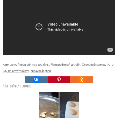
Категории:
Ландшафтные дизайны
,
Ландшафтный дизайн
,
Северный кавказ
,
Фото-
иди по обустройсту
,
Красивый двор
Читайте также