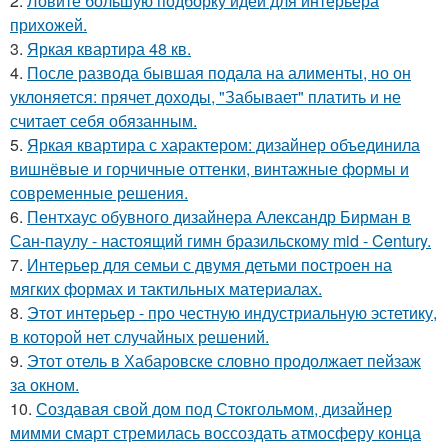
2.
Ловите большую подборку идей для интерьера
прихожей.
3.
Яркая квартира 48 кв.
4.
После развода бывшая подала на алименты, но он
уклоняется: прячет доходы, "Забывает" платить и не
считает себя обязанным.
5.
Яркая квартира с характером: дизайнер объединила
вишнёвые и горчичные оттенки, винтажные формы и
современные решения.
6.
Пентхаус обувного дизайнера Александр Бирман в
Сан-паулу - настоящий гимн бразильскому mid - Century.
7.
Интерьер для семьи с двумя детьми построен на
мягких формах и тактильных материалах.
8.
Этот интерьер - про честную индустриальную эстетику,
в которой нет случайных решений.
9.
Этот отель в Хабаровске словно продолжает пейзаж
за окном.
10.
Создавая свой дом под Стокгольмом, дизайнер
мимми смарт стремилась воссоздать атмосферу конца