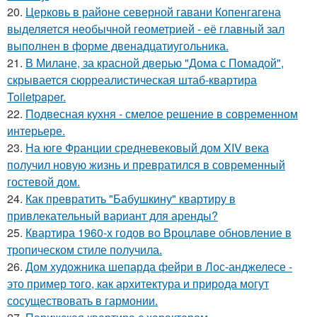
20.
Церковь в районе северной гавани Копенгагена
выделяется необычной геометрией - её главный зал
выполнен в форме двенадцатиугольника.
21.
В Милане, за красной дверью "Дома с Помадой",
скрывается сюрреалистическая штаб-квартира
Toiletpaper.
22.
Подвесная кухня - смелое решение в современном
интерьере.
23.
На юге Франции средневековый дом XIV века
получил новую жизнь и превратился в современный
гостевой дом.
24.
Как превратить "Бабушкину" квартиру в
привлекательный вариант для аренды?
25.
Квартира 1960-х годов во Вроцлаве обновление в
тропическом стиле получила.
26.
Дом художника шепарда фейри в Лос-анджелесе -
это пример того, как архитектура и природа могут
сосуществовать в гармонии.