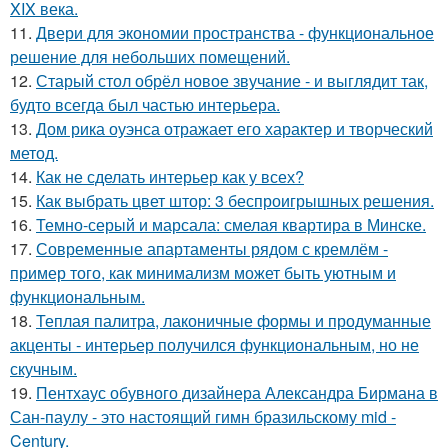
XIX века.
11.
Двери для экономии пространства - функциональное
решение для небольших помещений.
12.
Старый стол обрёл новое звучание - и выглядит так,
будто всегда был частью интерьера.
13.
Дом рика оуэнса отражает его характер и творческий
метод.
14.
Как не сделать интерьер как у всех?
15.
Как выбрать цвет штор: 3 беспроигрышных решения.
16.
Темно-серый и марсала: смелая квартира в Минске.
17.
Современные апартаменты рядом с кремлём -
пример того, как минимализм может быть уютным и
функциональным.
18.
Теплая палитра, лаконичные формы и продуманные
акценты - интерьер получился функциональным, но не
скучным.
19.
Пентхаус обувного дизайнера Александра Бирмана в
Сан-паулу - это настоящий гимн бразильскому mid -
Century.