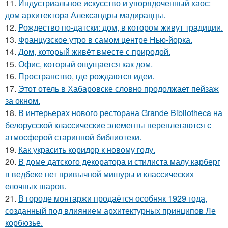
11.
Индустриальное искусство и упорядоченный хаос:
дом архитектора Александры мадираццы.
12.
Рождество по-датски: дом, в котором живут традиции.
13.
Французское утро в самом центре Нью-йорка.
14.
Дом, который живёт вместе с природой.
15.
Офис, который ощущается как дом.
16.
Пространство, где рождаются идеи.
17.
Этот отель в Хабаровске словно продолжает пейзаж
за окном.
18.
В интерьерах нового ресторана Grande Bibliotheca на
белорусской классические элементы переплетаются с
атмосферой старинной библиотеки.
19.
Как украсить коридор к новому году.
20.
В доме датского декоратора и стилиста малу карберг
в ведбеке нет привычной мишуры и классических
елочных шаров.
21.
В городе монтаржи продаётся особняк 1929 года,
созданный под влиянием архитектурных принципов Ле
корбюзье.