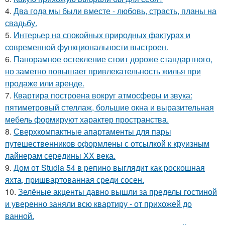
4.
Два года мы были вместе - любовь, страсть, планы на
свадьбу.
5.
Интерьер на спокойных природных фактурах и
современной функциональности выстроен.
6.
Панорамное остекление стоит дороже стандартного,
но заметно повышает привлекательность жилья при
продаже или аренде.
7.
Квартира построена вокруг атмосферы и звука:
пятиметровый стеллаж, большие окна и выразительная
мебель формируют характер пространства.
8.
Сверхкомпактные апартаменты для пары
путешественников оформлены с отсылкой к круизным
лайнерам середины XX века.
9.
Дом от Studia 54 в репино выглядит как роскошная
яхта, пришвартованная среди сосен.
10.
Зелёные акценты давно вышли за пределы гостиной
и уверенно заняли всю квартиру - от прихожей до
ванной.