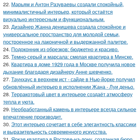
22.
Марьям и Антон Разуваевы создали спокойный,
минималистичный интерьер, который остаётся
визуально интересным и функциональным.
23.
Дизайнер Жанна денишева создала спокойное и
универсальное пространство для молодой семьи,
построенное на лаконичной и выдержанной палитре.
24.
Подоконник из обрезков: бюджетно и красиво.
25.
Темно-серый и марсала: смелая квартира в Минске.
26.
Квартира в доме 1929 года в Москве получила новое
дыхание благодаря дизайнеру Анне шевченко.
27.
Таунхаус в верхнем ист - сайде в Нью-йорке получил
обновлённый интерьер в исполнении Жана - Луи деньо.
28.
Терракотовый цвет в интерьере создаёт атмосферу
тепла и уюта.
29.
Необработанный камень в интерьере всегда сильное
впечатление производит.
30.
Этот интерьер сочетает в себе элегантность классики
и выразительность современного искусства.
31.
Яркая квартира в Ростове-на-дону, созданная бюро