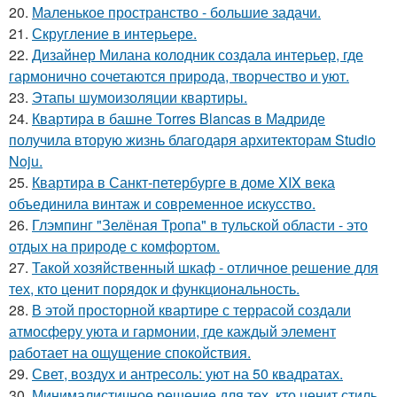
20.
Маленькое пространство - большие задачи.
21.
Скругление в интерьере.
22.
Дизайнер Милана колодник создала интерьер, где
гармонично сочетаются природа, творчество и уют.
23.
Этапы шумоизоляции квартиры.
24.
Квартира в башне Torres Blancas в Мадриде
получила вторую жизнь благодаря архитекторам Studio
Noju.
25.
Квартира в Санкт-петербурге в доме XIX века
объединила винтаж и современное искусство.
26.
Глэмпинг "Зелёная Тропа" в тульской области - это
отдых на природе с комфортом.
27.
Такой хозяйственный шкаф - отличное решение для
тех, кто ценит порядок и функциональность.
28.
В этой просторной квартире с террасой создали
атмосферу уюта и гармонии, где каждый элемент
работает на ощущение спокойствия.
29.
Свет, воздух и антресоль: уют на 50 квадратах.
30.
Минималистичное решение для тех, кто ценит стиль