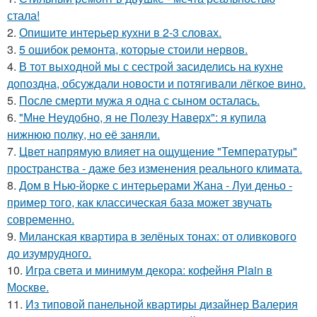
стала!
2.
Опишите интерьер кухни в 2-3 словах.
3.
5 ошибок ремонта, которые стоили нервов.
4.
В тот выходной мы с сестрой засиделись на кухне
допоздна, обсуждали новости и потягивали лёгкое вино.
5.
После смерти мужа я одна с сыном осталась.
6.
"Мне Неудобно, я не Полезу Наверх": я купила
нижнюю полку, но её заняли.
7.
Цвет напрямую влияет на ощущение "Температуры"
пространства - даже без изменения реального климата.
8.
Дом в Нью-йорке с интерьерами Жана - Луи деньо -
пример того, как классическая база может звучать
современно.
9.
Миланская квартира в зелёных тонах: от оливкового
до изумрудного.
10.
Игра света и минимум декора: кофейня Plain в
Москве.
11.
Из типовой панельной квартиры дизайнер Валерия