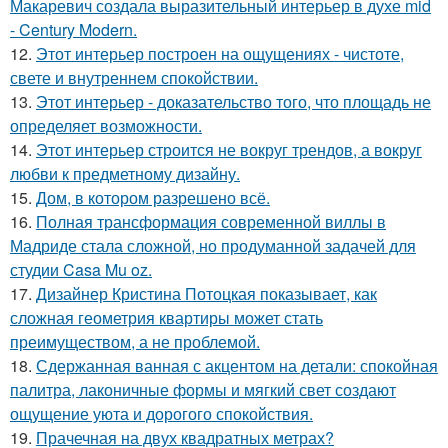
Макаревич создала выразительный интерьер в духе mid
- Century Modern.
12.
Этот интерьер построен на ощущениях - чистоте,
свете и внутреннем спокойствии.
13.
Этот интерьер - доказательство того, что площадь не
определяет возможности.
14.
Этот интерьер строится не вокруг трендов, а вокруг
любви к предметному дизайну.
15.
Дом, в котором разрешено всё.
16.
Полная трансформация современной виллы в
Мадриде стала сложной, но продуманной задачей для
студии Casa Mu oz.
17.
Дизайнер Кристина Потоцкая показывает, как
сложная геометрия квартиры может стать
преимуществом, а не проблемой.
18.
Сдержанная ванная с акцентом на детали: спокойная
палитра, лаконичные формы и мягкий свет создают
ощущение уюта и дорогого спокойствия.
19.
Прачечная на двух квадратных метрах?