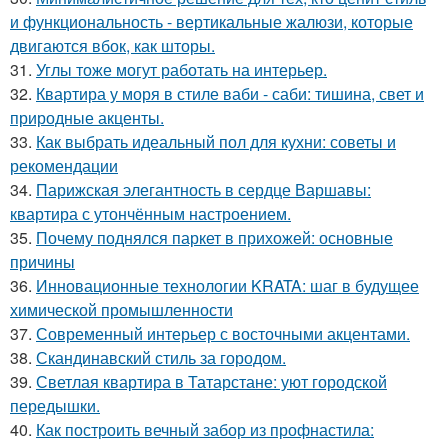
и функциональность - вертикальные жалюзи, которые
двигаются вбок, как шторы.
31.
Углы тоже могут работать на интерьер.
32.
Квартира у моря в стиле ваби - саби: тишина, свет и
природные акценты.
33.
Как выбрать идеальный пол для кухни: советы и
рекомендации
34.
Парижская элегантность в сердце Варшавы:
квартира с утончённым настроением.
35.
Почему поднялся паркет в прихожей: основные
причины
36.
Инновационные технологии KRATA: шаг в будущее
химической промышленности
37.
Современный интерьер с восточными акцентами.
38.
Скандинавский стиль за городом.
39.
Светлая квартира в Татарстане: уют городской
передышки.
40.
Как построить вечный забор из профнастила: