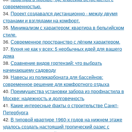
современностью.
34.
Проект создавался дистанционно - между двумя
странами и взглядами на комфорт.
35.
Минимализм с характером: квартира в бельгийском
стиле.
36.
Современное пространство с лёгким характером.
37.
Кухня не как у всех: 5 необычных идей для вашего
дома
38.
Сравнение видов гортензий: что выбрать
начинающему садоводу
39.
Навесы из поликарбоната для бассейнов:
современное решение для комфортного отдыха
40.
Преимущества установки забора из профнастила в
Москве: надежность и долговечность
41.
Какие интересные факты о строительстве Санкт-
Петербурга
42.
В типовой квартире 1960-х годов на нижнем этаже
удалось создать настоящий тропический оазис с