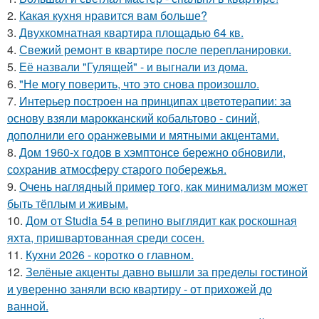
2.
Какая кухня нравится вам больше?
3.
Двухкомнатная квартира площадью 64 кв.
4.
Свежий ремонт в квартире после перепланировки.
5.
Её назвали "Гулящей" - и выгнали из дома.
6.
"Не могу поверить, что это снова произошло.
7.
Интерьер построен на принципах цветотерапии: за
основу взяли марокканский кобальтово - синий,
дополнили его оранжевыми и мятными акцентами.
8.
Дом 1960-х годов в хэмптонсе бережно обновили,
сохранив атмосферу старого побережья.
9.
Очень наглядный пример того, как минимализм может
быть тёплым и живым.
10.
Дом от Studia 54 в репино выглядит как роскошная
яхта, пришвартованная среди сосен.
11.
Кухни 2026 - коротко о главном.
12.
Зелёные акценты давно вышли за пределы гостиной
и уверенно заняли всю квартиру - от прихожей до
ванной.