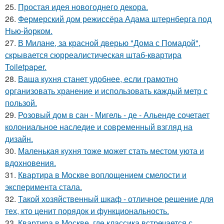
25.
Простая идея новогоднего декора.
26.
Фермерский дом режиссёра Адама штернберга под
Нью-йорком.
27.
В Милане, за красной дверью "Дома с Помадой",
скрывается сюрреалистическая штаб-квартира
Toiletpaper.
28.
Ваша кухня станет удобнее, если грамотно
организовать хранение и использовать каждый метр с
пользой.
29.
Розовый дом в сан - Мигель - де - Альенде сочетает
колониальное наследие и современный взгляд на
дизайн.
30.
Маленькая кухня тоже может стать местом уюта и
вдохновения.
31.
Квартира в Москве воплощением смелости и
эксперимента стала.
32.
Такой хозяйственный шкаф - отличное решение для
тех, кто ценит порядок и функциональность.
33.
Квартира в Москве, где классика встречается с