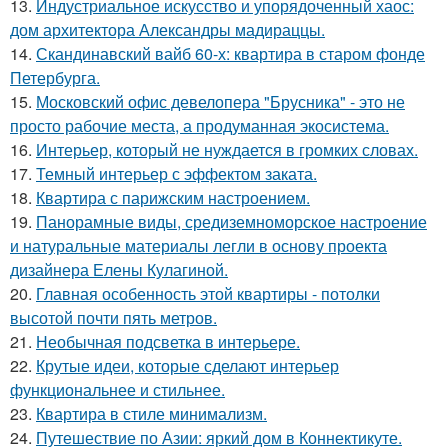
13.
Индустриальное искусство и упорядоченный хаос:
дом архитектора Александры мадираццы.
14.
Скандинавский вайб 60-х: квартира в старом фонде
Петербурга.
15.
Московский офис девелопера "Брусника" - это не
просто рабочие места, а продуманная экосистема.
16.
Интерьер, который не нуждается в громких словах.
17.
Темный интерьер с эффектом заката.
18.
Квартира с парижским настроением.
19.
Панорамные виды, средиземноморское настроение
и натуральные материалы легли в основу проекта
дизайнера Елены Кулагиной.
20.
Главная особенность этой квартиры - потолки
высотой почти пять метров.
21.
Необычная подсветка в интерьере.
22.
Крутые идеи, которые сделают интерьер
функциональнее и стильнее.
23.
Квартира в стиле минимализм.
24.
Путешествие по Азии: яркий дом в Коннектикуте.