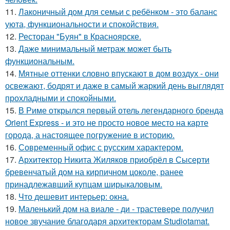
11.
Лаконичный дом для семьи с ребёнком - это баланс
уюта, функциональности и спокойствия.
12.
Ресторан "Буян" в Красноярске.
13.
Даже минимальный метраж может быть
функциональным.
14.
Мятные оттенки словно впускают в дом воздух - они
освежают, бодрят и даже в самый жаркий день выглядят
прохладными и спокойными.
15.
В Риме открылся первый отель легендарного бренда
Orient Express - и это не просто новое место на карте
города, а настоящее погружение в историю.
16.
Современный офис с русским характером.
17.
Архитектор Никита Жиляков приобрёл в Сысерти
бревенчатый дом на кирпичном цоколе, ранее
принадлежавший купцам ширыкаловым.
18.
Что дешевит интерьер: окна.
19.
Маленький дом на виале - ди - трастевере получил
новое звучание благодаря архитекторам Studiotamat.