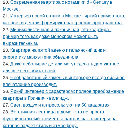
20.
Современная квартира с нотами mid - Century в
Москве.
21.
Интерьер новой оптики в Москве - яркий пример того,
как цвет и детали формируют настроение пространства.
22.
Минималистичная и лаконичная, эта квартира -
пример того, как даже монохром может быть
выразительным.
23.
Квартира на пятой авеню итальянский шик и
энергетику манхэттена объединила.
24.
Даже небольшие детали могут сделать дом уютнее
для всех его обитателей.
25.
Необработанный камень в интерьере всегда сильное
впечатление производит.
26.
Яркий интерьер с характером: полное преображение
квартиры в Гринвич - виллидж.
27.
Свет, воздух и антресоль: уют на 50 квадратах.
28.
Эстетичная лестница в доме - это не просто
функциональный элемент, а важная часть интерьера,
которая задаёт стиль и атмосферу.