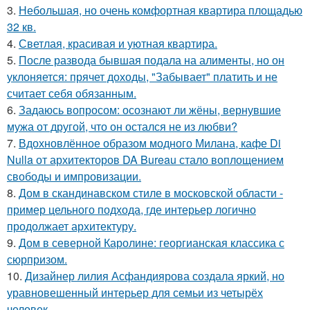
3.
Небольшая, но очень комфортная квартира площадью
32 кв.
4.
Светлая, красивая и уютная квартира.
5.
После развода бывшая подала на алименты, но он
уклоняется: прячет доходы, "Забывает" платить и не
считает себя обязанным.
6.
Задаюсь вопросом: осознают ли жёны, вернувшие
мужа от другой, что он остался не из любви?
7.
Вдохновлённое образом модного Милана, кафе Di
Nulla от архитекторов DA Bureau стало воплощением
свободы и импровизации.
8.
Дом в скандинавском стиле в московской области -
пример цельного подхода, где интерьер логично
продолжает архитектуру.
9.
Дом в северной Каролине: георгианская классика с
сюрпризом.
10.
Дизайнер лилия Асфандиярова создала яркий, но
уравновешенный интерьер для семьи из четырёх
человек.