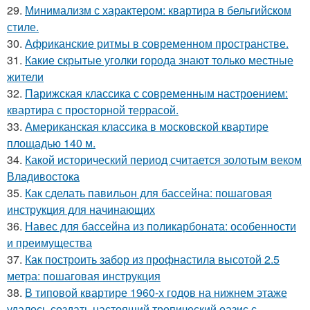
29.
Минимализм с характером: квартира в бельгийском
стиле.
30.
Африканские ритмы в современном пространстве.
31.
Какие скрытые уголки города знают только местные
жители
32.
Парижская классика с современным настроением:
квартира с просторной террасой.
33.
Американская классика в московской квартире
площадью 140 м.
34.
Какой исторический период считается золотым веком
Владивостока
35.
Как сделать павильон для бассейна: пошаговая
инструкция для начинающих
36.
Навес для бассейна из поликарбоната: особенности
и преимущества
37.
Как построить забор из профнастила высотой 2.5
метра: пошаговая инструкция
38.
В типовой квартире 1960-х годов на нижнем этаже
удалось создать настоящий тропический оазис с