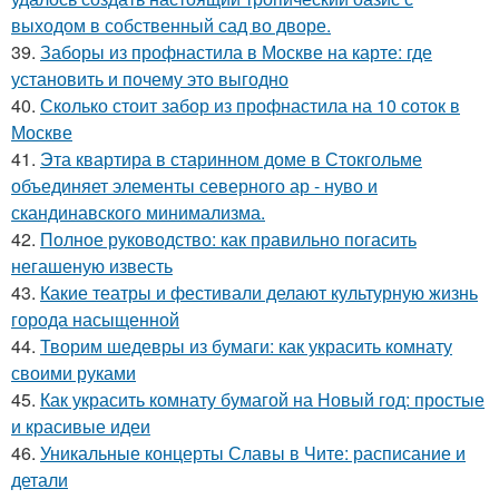
выходом в собственный сад во дворе.
39.
Заборы из профнастила в Москве на карте: где
установить и почему это выгодно
40.
Сколько стоит забор из профнастила на 10 соток в
Москве
41.
Эта квартира в старинном доме в Стокгольме
объединяет элементы северного ар - нуво и
скандинавского минимализма.
42.
Полное руководство: как правильно погасить
негашеную известь
43.
Какие театры и фестивали делают культурную жизнь
города насыщенной
44.
Творим шедевры из бумаги: как украсить комнату
своими руками
45.
Как украсить комнату бумагой на Новый год: простые
и красивые идеи
46.
Уникальные концерты Славы в Чите: расписание и
детали