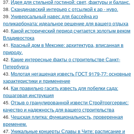
37.
Идея для стильной гостиной: свет, фактуры и баланс.
38.
Скандинавский интерьер с отсылкой к ар - нуво.
39.
Универсальный навес для бассейна из
поликарбоната: идеальное решение для вашего отдыха
40.
Какой исторический период считается золотым веком
Владивостока
41.
Красный дом в Мексике: архитектура, вписанная в
природу.
42.
Какие интересные факты о строительстве Санкт-
Петербурга
43.
Молотая негашеная известь ГОСТ 9179-77: основные
характеристики и применение
44.
Как правильно гасить известь для побелки сада:
пошаговая инструкция
45.
Отзыв о гранулированной извести Стройторгсервис:
качество и надежность для вашего строительства
46.
Чешская плитка: функциональность, проверенная
временем.
47.
Уникальные концерты Славы в Чите: расписание и