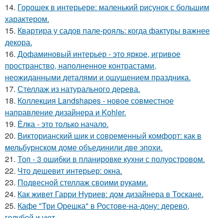
14.
Горошек в интерьере: маленький рисунок с большим
характером.
15.
Квартира у садов пале-рояль: когда фактуры важнее
декора.
16.
Дофаминовый интерьер - это яркое, игривое
пространство, наполненное контрастами,
неожиданными деталями и ощущением праздника.
17.
Стеллаж из натурального дерева.
18.
Коллекция Landshapes - новое совместное
направление дизайнера и Kohler.
19.
Ёлка - это только начало.
20.
Викторианский шик и современный комфорт: как в
мельбурнском доме объединили две эпохи.
21.
Топ - 3 ошибки в планировке кухни с полуостровом.
22.
Что дешевит интерьер: окна.
23.
Подвесной стеллаж своими руками.
24.
Как живет Гарри Нуриев: дом дизайнера в Тоскане.
25.
Кафе "Три Орешка" в Ростове-на-дону: дерево,
голубой и уют.