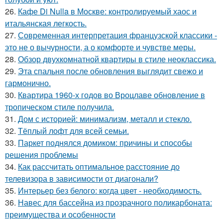
26.
Кафе Di Nulla в Москве: контролируемый хаос и
итальянская легкость.
27.
Современная интерпретация французской классики -
это не о вычурности, а о комфорте и чувстве меры.
28.
Обзор двухкомнатной квартиры в стиле неоклассика.
29.
Эта спальня после обновления выглядит свежо и
гармонично.
30.
Квартира 1960-х годов во Вроцлаве обновление в
тропическом стиле получила.
31.
Дом с историей: минимализм, металл и стекло.
32.
Тёплый лофт для всей семьи.
33.
Паркет поднялся домиком: причины и способы
решения проблемы
34.
Как рассчитать оптимальное расстояние до
телевизора в зависимости от диагонали?
35.
Интерьер без белого: когда цвет - необходимость.
36.
Навес для бассейна из прозрачного поликарбоната:
преимущества и особенности