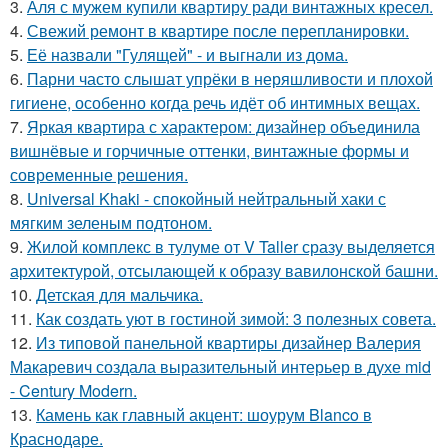
3.
Аля с мужем купили квартиру ради винтажных кресел.
4.
Свежий ремонт в квартире после перепланировки.
5.
Её назвали "Гулящей" - и выгнали из дома.
6.
Парни часто слышат упрёки в неряшливости и плохой
гигиене, особенно когда речь идёт об интимных вещах.
7.
Яркая квартира с характером: дизайнер объединила
вишнёвые и горчичные оттенки, винтажные формы и
современные решения.
8.
Universal Khaki - спокойный нейтральный хаки с
мягким зеленым подтоном.
9.
Жилой комплекс в тулуме от V Taller сразу выделяется
архитектурой, отсылающей к образу вавилонской башни.
10.
Детская для мальчика.
11.
Как создать уют в гостиной зимой: 3 полезных совета.
12.
Из типовой панельной квартиры дизайнер Валерия
Макаревич создала выразительный интерьер в духе mid
- Century Modern.
13.
Камень как главный акцент: шоурум Blanco в
Краснодаре.