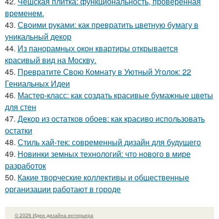
42.
Чешская плитка: функциональность, проверенная
временем.
43.
Своими руками: как превратить цветную бумагу в
уникальный декор
44.
Из панорамных окон квартиры открывается
красивый вид на Москву.
45.
Превратите Свою Комнату в Уютный Уголок: 22
Гениальных Идеи
46.
Мастер-класс: как создать красивые бумажные цветы
для стен
47.
Декор из остатков обоев: как красиво использовать
остатки
48.
Стиль хай-тек: современный дизайн для будущего
49.
Новинки земных технологий: что нового в мире
разработок
50.
Какие творческие коллективы и общественные
организации работают в городе
© 2026 Идеи дизайна интерьера