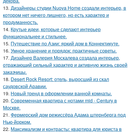
декора.
13.
Дизайнеры студии Nuova Home создали интерьер, в
котором нет ничего лишнего, но есть характер и
продуманность.
14.
Крутые идеи, которые сделают интерьер
функциональнее и стильнее.
15.
Путешествие по Азии: яркий дом в Коннектикуте.
16.
Умное хранение и порядок: практичные советы.
17.
Дизайнер Валерия Москалева создала интерьер,
отражающий сильный характер и активную жизнь своей
заказчицы.
18.
Desert Rock Resort: отель, выросший из скал
саудовской Аравии.
19.
Новый тренд в оформлении ванной комнаты.
20.
Современная квартира с нотами mid - Century в
Москве.
21.
Фермерский дом режиссёра Адама штернберга под
Нью-йорком.
22.
Максимализм и контрасты: квартира для юриста в