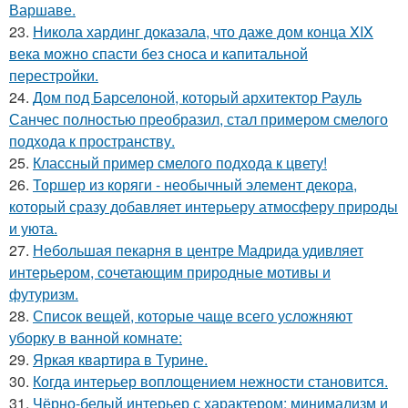
Варшаве.
23.
Никола хардинг доказала, что даже дом конца XIX
века можно спасти без сноса и капитальной
перестройки.
24.
Дом под Барселоной, который архитектор Рауль
Санчес полностью преобразил, стал примером смелого
подхода к пространству.
25.
Классный пример смелого подхода к цвету!
26.
Торшер из коряги - необычный элемент декора,
который сразу добавляет интерьеру атмосферу природы
и уюта.
27.
Небольшая пекарня в центре Мадрида удивляет
интерьером, сочетающим природные мотивы и
футуризм.
28.
Список вещей, которые чаще всего усложняют
уборку в ванной комнате:
29.
Яркая квартира в Турине.
30.
Когда интерьер воплощением нежности становится.
31.
Чёрно-белый интерьер с характером: минимализм и