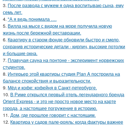
3.
После развода с мужем я одна воспитываю сына, ему
семь лет.
4.
"А я ведь понимала ….
5.
Вилла на мысе с видом на море получила новую
жизнь после бережной реставрации.
6.
Квартиру в старом фонде обновили быстро и смело,
сохранив исторические детали - кирпич, высокие потолки
и большие окна.
7.
Плавучая сауна на понтоне - эксперимент норвежских
студентов.
8.
Интерьер этой квартиры студия Plan A построила на
балансе спокойствия и выразительности.
9.
Мёд и кофе: кофейня в Санкт-петербурге.
10.
В Риме открылся первый отель легендарного бренда
Orient Express - и это не просто новое место на карте
города, а настоящее погружение в историю.
11.
Дом, где прошлое говорит с настоящим.
12.
Квартира у садов пале-рояль: когда фактуры важнее