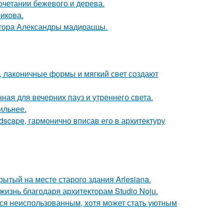
очетании бежевого и дерева.
икова.
ктора Александры мадираццы.
, лаконичные формы и мягкий свет создают
ная для вечерних пауз и утреннего света.
ильнее.
scape, гармонично вписав его в архитектуру
ытый на месте старого здания Arlesiana.
жизнь благодаря архитекторам Studio Noju.
тся неиспользованным, хотя может стать уютным