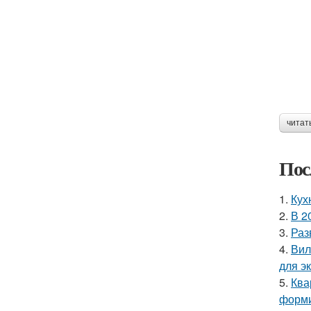
читат
Пос
1.
Кух
2.
В 2
3.
Раз
4.
Вил
для э
5.
Ква
форми