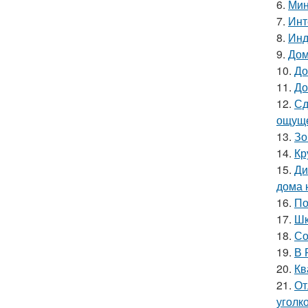
6.
Мин
7.
Инт
8.
Инд
9.
Дом
10.
До
11.
До
12.
Сд
ощуще
13.
Зо
14.
Кр
15.
Ди
дома 
16.
По
17.
Шк
18.
Со
19.
В 
20.
Кв
21.
От
уголк