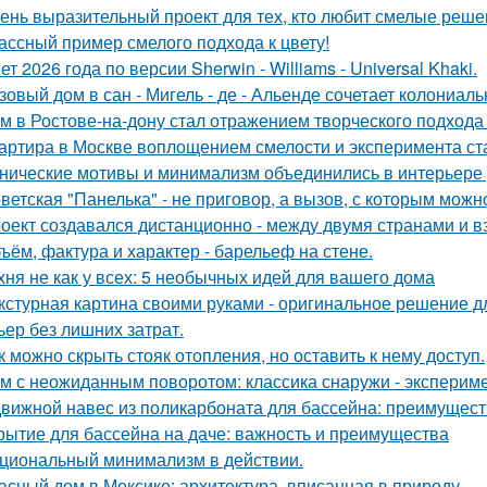
ень выразительный проект для тех, кто любит смелые реше
ассный пример смелого подхода к цвету!
ет 2026 года по версии Sherwin - Williams - Universal Khaki.
зовый дом в сан - Мигель - де - Альенде сочетает колониал
м в Ростове-на-дону стал отражением творческого подхода 
артира в Москве воплощением смелости и эксперимента ст
нические мотивы и минимализм объединились в интерьере р
ветская "Панелька" - не приговор, а вызов, с которым можн
оект создавался дистанционно - между двумя странами и в
ъём, фактура и характер - барельеф на стене.
хня не как у всех: 5 необычных идей для вашего дома
кстурная картина своими руками - оригинальное решение для
ьер без лишних затрат.
к можно скрыть стояк отопления, но оставить к нему доступ.
м с неожиданным поворотом: классика снаружи - экспериме
вижной навес из поликарбоната для бассейна: преимущест
рытие для бассейна на даче: важность и преимущества
циональный минимализм в действии.
асный дом в Мексике: архитектура, вписанная в природу.