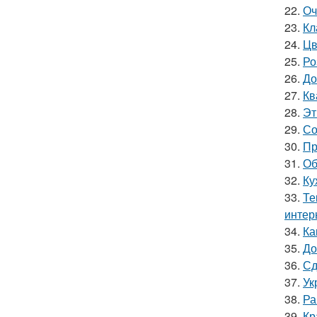
22.
Оч
23.
Кл
24.
Цв
25.
Ро
26.
До
27.
Кв
28.
Эт
29.
Со
30.
Пр
31.
Об
32.
Ку
33.
Те
интер
34.
Ка
35.
До
36.
Сд
37.
Ук
38.
Ра
39.
Кр