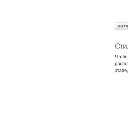
читат
Сти
Чтобы
распо
этапе