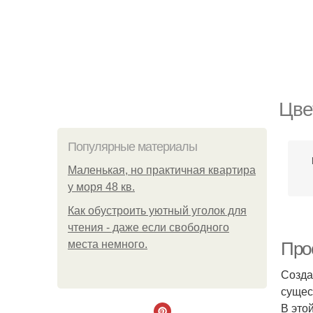
Цве
Популярные материалы
Маленькая, но практичная квартира
у моря 48 кв.
Как обустроить уютный уголок для
чтения - даже если свободного
места немного.
Про
Созда
сущес
В это