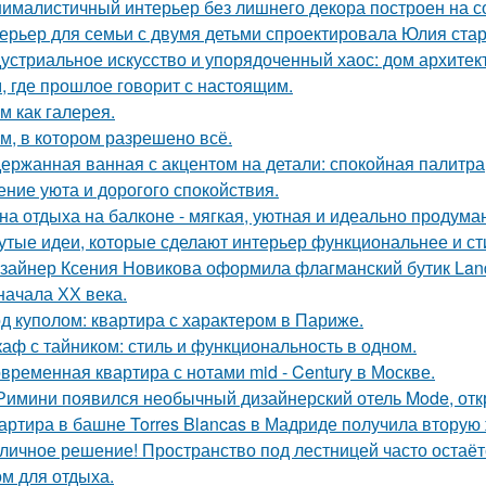
ималистичный интерьер без лишнего декора построен на с
ерьер для семьи с двумя детьми спроектировала Юлия стар
устриальное искусство и упорядоченный хаос: дом архите
, где прошлое говорит с настоящим.
м как галерея.
м, в котором разрешено всё.
ержанная ванная с акцентом на детали: спокойная палитра
ние уюта и дорогого спокойствия.
на отдыха на балконе - мягкая, уютная и идеально продуман
утые идеи, которые сделают интерьер функциональнее и ст
зайнер Ксения Новикова оформила флагманский бутик Land
начала ХХ века.
д куполом: квартира с характером в Париже.
аф с тайником: стиль и функциональность в одном.
временная квартира с нотами mid - Century в Москве.
Римини появился необычный дизайнерский отель Mode, откр
артира в башне Torres Blancas в Мадриде получила вторую 
личное решение! Пространство под лестницей часто остаё
ом для отдыха.