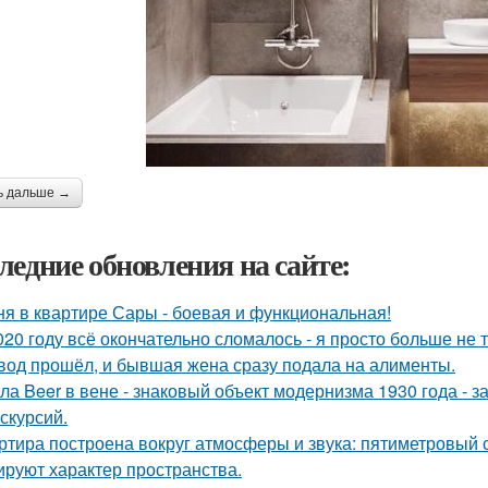
ь дальше →
ледние обновления на сайте:
ня в квартире Сары - боевая и функциональная!
020 году всё окончательно сломалось - я просто больше не 
вод прошёл, и бывшая жена сразу подала на алименты.
ла Beer в вене - знаковый объект модернизма 1930 года - 
кскурсий.
ртира построена вокруг атмосферы и звука: пятиметровый 
руют характер пространства.