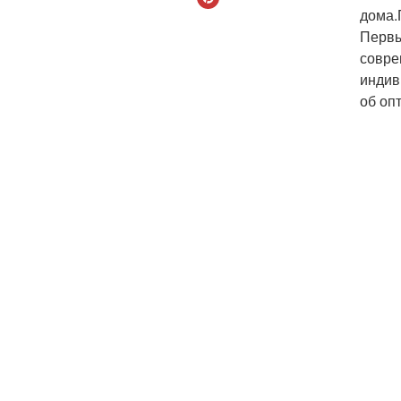
дома.
Первы
совре
индив
об оп