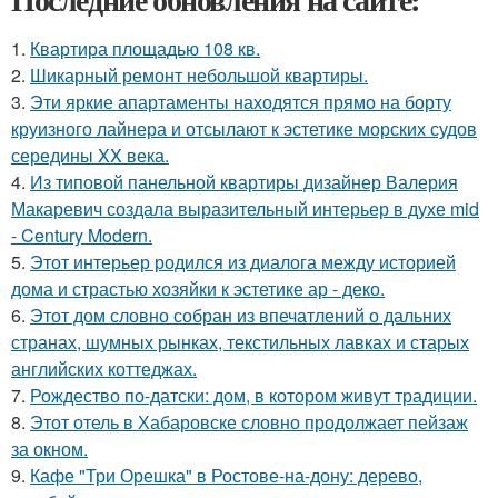
1.
Квартира площадью 108 кв.
2.
Шикарный ремонт небольшой квартиры.
3.
Эти яркие апартаменты находятся прямо на борту
круизного лайнера и отсылают к эстетике морских судов
середины XX века.
4.
Из типовой панельной квартиры дизайнер Валерия
Макаревич создала выразительный интерьер в духе mid
- Century Modern.
5.
Этот интерьер родился из диалога между историей
дома и страстью хозяйки к эстетике ар - деко.
6.
Этот дом словно собран из впечатлений о дальних
странах, шумных рынках, текстильных лавках и старых
английских коттеджах.
7.
Рождество по-датски: дом, в котором живут традиции.
8.
Этот отель в Хабаровске словно продолжает пейзаж
за окном.
9.
Кафе "Три Орешка" в Ростове-на-дону: дерево,