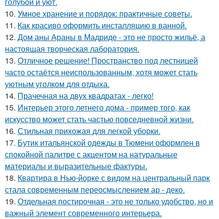
голубой и уют.
10.
Умное хранение и порядок: практичные советы.
11.
Как красиво оформить инсталляцию в ванной.
12.
Дом аны Араны в Мадриде - это не просто жильё, а
настоящая творческая лаборатория.
13.
Отличное решение! Пространство под лестницей
часто остаётся неиспользованным, хотя может стать
уютным уголком для отдыха.
14.
Прачечная на двух квадратах - легко!
15.
Интерьер этого летнего дома - пример того, как
искусство может стать частью повседневной жизни.
16.
Стильная прихожая для легкой уборки.
17.
Бутик итальянской одежды в Тюмени оформлен в
спокойной палитре с акцентом на натуральные
материалы и выразительные фактуры.
18.
Квартира в Нью-йорке с видом на центральный парк
стала современным переосмыслением ар - деко.
19.
Отдельная постирочная - это не только удобство, но и
важный элемент современного интерьера.