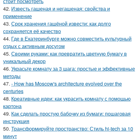
стоит посмотреть
42.
Известь гашеная и негашеная: свойства и
применение
43.
Срок хранения гашёной извести: как долго
сохраняется её качество
44.
Где в Екатеринбурге можно совместить культурный
отдых с активным досугом
45.
Своими руками: как превратить цветную бумагу в
уникальный декор
46.
Украсьте комнату за 3 шага: простые и эффективные
методы
47.
- How has Moscow's architecture evolved over the
centuries
48.
Креативные идеи: как украсить комнату с помощью
картона
49.
Как сделать простую бабочку из бумаги: пошаговая
инструкция
50.
Трансформируйте пространство: Стиль hi-tech за 10
минут