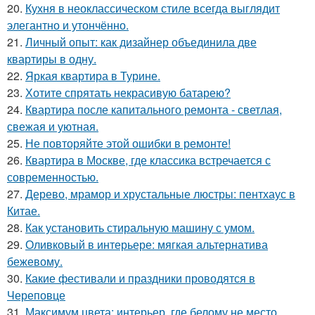
20.
Кухня в неоклассическом стиле всегда выглядит
элегантно и утончённо.
21.
Личный опыт: как дизайнер объединила две
квартиры в одну.
22.
Яркая квартира в Турине.
23.
Хотите спрятать некрасивую батарею?
24.
Квартира после капитального ремонта - светлая,
свежая и уютная.
25.
Не повторяйте этой ошибки в ремонте!
26.
Квартира в Москве, где классика встречается с
современностью.
27.
Дерево, мрамор и хрустальные люстры: пентхаус в
Китае.
28.
Как установить стиральную машину с умом.
29.
Оливковый в интерьере: мягкая альтернатива
бежевому.
30.
Какие фестивали и праздники проводятся в
Череповце
31.
Максимум цвета: интерьер, где белому не место.