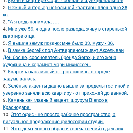
1.
Кухня в квартире Сары - боевая и функциональная!
2.
Нежный интерьер небольшой квартиры площадью 36
кв.
3.
"А я ведь понимала ….
4.
Мне уже 56, я одна после развода, живу в старенькой
квартире отца.
5.
Я вышла замуж поздно: мне было 33, мужу - 36.
6.
В замке бергейк под Антверпеном живут Аксель ван
Ден босше, сооснователь бренда Serax, и его жена,
художница и керамист мари михилссен.
7.
Квартира как личный остров тишины в городе
задумывалась.
8.
Зелёные акценты давно вышли за пределы гостиной и
уверенно заняли всю квартиру - от прихожей до ванной.
9.
Камень как главный акцент: шоурум Blanco в
Краснодаре.
10.
Этот офис - не просто рабочее пространство, а
визуальное продолжение философии студии.
11.
Этот дом словно собран из впечатлений о дальних