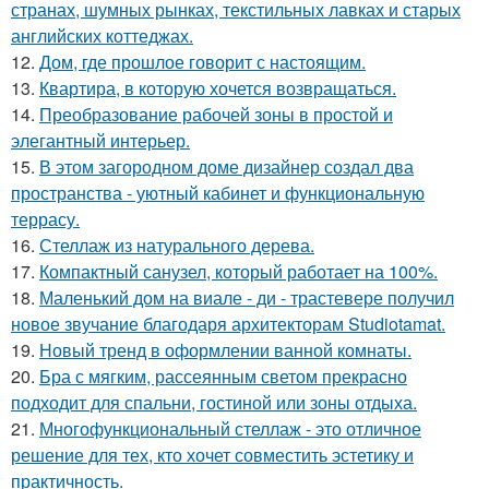
странах, шумных рынках, текстильных лавках и старых
английских коттеджах.
12.
Дом, где прошлое говорит с настоящим.
13.
Квартира, в которую хочется возвращаться.
14.
Преобразование рабочей зоны в простой и
элегантный интерьер.
15.
В этом загородном доме дизайнер создал два
пространства - уютный кабинет и функциональную
террасу.
16.
Стеллаж из натурального дерева.
17.
Компактный санузел, который работает на 100%.
18.
Маленький дом на виале - ди - трастевере получил
новое звучание благодаря архитекторам Studiotamat.
19.
Новый тренд в оформлении ванной комнаты.
20.
Бра с мягким, рассеянным светом прекрасно
подходит для спальни, гостиной или зоны отдыха.
21.
Многофункциональный стеллаж - это отличное
решение для тех, кто хочет совместить эстетику и
практичность.