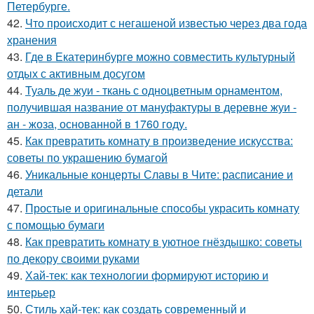
Петербурге.
42.
Что происходит с негашеной известью через два года
хранения
43.
Где в Екатеринбурге можно совместить культурный
отдых с активным досугом
44.
Туаль де жуи - ткань с одноцветным орнаментом,
получившая название от мануфактуры в деревне жуи -
ан - жоза, основанной в 1760 году.
45.
Как превратить комнату в произведение искусства:
советы по украшению бумагой
46.
Уникальные концерты Славы в Чите: расписание и
детали
47.
Простые и оригинальные способы украсить комнату
с помощью бумаги
48.
Как превратить комнату в уютное гнёздышко: советы
по декору своими руками
49.
Хай-тек: как технологии формируют историю и
интерьер
50.
Стиль хай-тек: как создать современный и