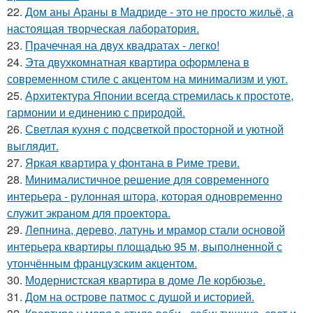
22.
Дом аны Араны в Мадриде - это не просто жильё, а
настоящая творческая лаборатория.
23.
Прачечная на двух квадратах - легко!
24.
Эта двухкомнатная квартира оформлена в
современном стиле с акцентом на минимализм и уют.
25.
Архитектура Японии всегда стремилась к простоте,
гармонии и единению с природой.
26.
Светлая кухня с подсветкой просторной и уютной
выглядит.
27.
Яркая квартира у фонтана в Риме треви.
28.
Минималистичное решение для современного
интерьера - рулонная штора, которая одновременно
служит экраном для проектора.
29.
Лепнина, дерево, латунь и мрамор стали основой
интерьера квартиры площадью 95 м, выполненной с
утончённым французским акцентом.
30.
Модернистская квартира в доме Ле корбюзье.
31.
Дом на острове патмос с душой и историей.