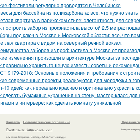
кие фестивали регулярно проводятся в Челябинске
весы для бассейна из поликарбоната: все, что нужно знать
етлая квартира в парижском стиле: элегантность для совр
к построить забор из профнастила высотой 2.5 метра: поша
боры под ключ в Москве и Московской области: все, что вам
етлая квартира с видом на северный речной вокзал.
еимущества заборов из профнастила в Москве от произво
кие изменения произошли в архитектуре Москвы за послед
к правильно хранить гашеную известь: советы и рекоменда
СТ 9179-2018: Основные положения и требования к строит
кие современные проекты реализуются для молодежи в го
п-10 идей: как нереально красиво и оригинально украсить к
к сделать бумажные украшения на стену: мастер-класс дл
игами в интерьере: как сделать комнату уникальной
Контакты
Пользовательское соглашение
Обратная св
Политика конфидециальности
Копирование раз
г. Москва, Огородной Слободы 5А, м. Чистые пруды