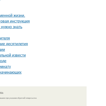
еменной жизни.
говая инструкция
 нужно знать
дителя
ние десятилетия
ции
ельной извести
роде
омнату
я начинающих
язь
решено при указании обратной гиперссылки.