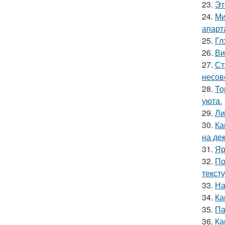
23.
Эт
24.
Ми
апарт
25.
Гл
26.
Ви
27.
Ст
несов
28.
То
уюта.
29.
Ли
30.
Ка
на де
31.
Яр
32.
По
текст
33.
На
34.
Ка
35.
Па
36.
Ка