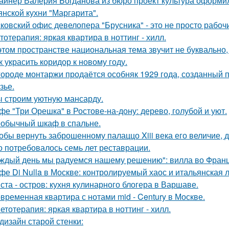
айнер Валерия Богданова из бюро проект культура оформи
янской кухни "Маргарита".
ковский офис девелопера "Брусника" - это не просто рабоч
тотерапия: яркая квартира в ноттинг - хилл.
этом пространстве национальная тема звучит не буквально,
к украсить коридор к новому году.
городе монтаржи продаётся особняк 1929 года, созданный
зье.
 строим уютную мансарду.
фе "Три Орешка" в Ростове-на-дону: дерево, голубой и уют.
обычный шкаф в спальне.
обы вернуть заброшенному палаццо Xiii века его величие, 
о потребовалось семь лет реставрации.
ждый день мы радуемся нашему решению": вилла во Франц
фе Di Nulla в Москве: контролируемый хаос и итальянская л
ста - остров: кухня кулинарного блогера в Варшаве.
временная квартира с нотами mid - Century в Москве.
етотерапия: яркая квартира в ноттинг - хилл.
дизайн старой стенки: