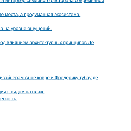
ла интерьер семейного ресторана современной
ие места, а продуманная экосистема.
 а на уровне ощущений.
 под влиянием архитектурных принципов Ле
дизайнерам Анне ковре и Фредерику тубау де
ии с видом на пляж.
егкость.