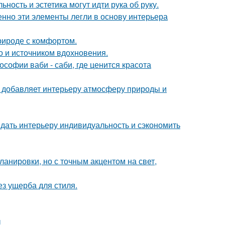
ность и эстетика могут идти рука об руку.
нно эти элементы легли в основу интерьера
природе с комфортом.
но и источником вдохновения.
софии ваби - саби, где ценится красота
у добавляет интерьеру атмосферу природы и
ридать интерьеру индивидуальность и сэкономить
анировки, но с точным акцентом на свет,
з ущерба для стиля.
ы