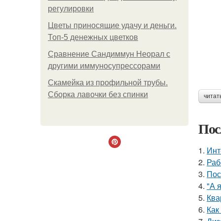
регулировки
Цветы приносящие удачу и деньги.
Топ-5 денежных цветков
Сравнение Сандиммун Неорал с
другими иммуносупрессорами
Скамейка из профильной трубы.
Сборка лавочки без спинки
читат
Пос
1.
Инт
2.
Раб
3.
Пос
4.
"А 
5.
Ква
6.
Как