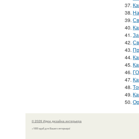
37.
Ка
38.
На
39.
Св
40.
Ка
41.
За
42.
Св
43.
Пр
44.
Ка
45.
Ка
46.
ГО
47.
Ка
48.
То
49.
Ка
50.
Ор
© 2026 Идеи дизайна интерьера
+1000 идей для Вашего интерьера!