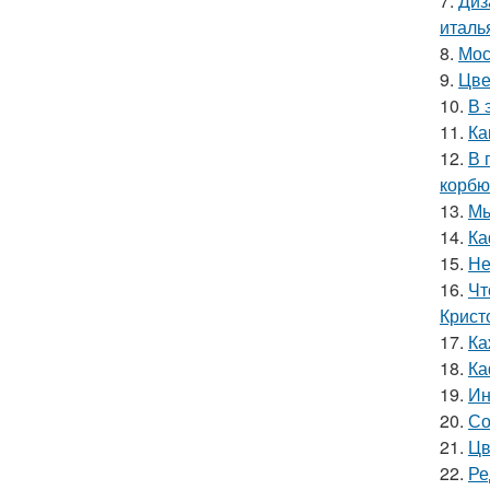
7.
Диз
италь
8.
Мос
9.
Цве
10.
В 
11.
Ка
12.
В 
корбю
13.
Мы
14.
Ка
15.
Не
16.
Чт
Крист
17.
Ка
18.
Ка
19.
Ин
20.
Со
21.
Цв
22.
Ре