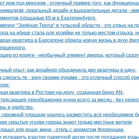
от дом под минском - отличный пример того, как функциональ
нимализм, локальный дизайн и выразительные детали - име
аментов площадью 55 м в Екатеринбурге.
эмпинг "Зелёная Тропа" в тульской области - это отдых на 
лла на ибице стала для хозяйки не только местом отдыха, 
арая квартира в Барселоне обрела новую жизнь в духе фило
ершенного.
ршер из коряги - необычный элемент декора, который сраз
чный опыт: как дизайнер объединила две квартиры в одну.
к сделать тв - зону своими руками - это отличный способ п
коре.
кая квартира в Ростове-на-дону, созданная бюро AN.
трясающее преображение кухни всего за месяц - без перепл
уры и удобство.
 скромной площади удалось разместить всё необходимое бе
кие скрытые уголки города знают только местные жители
лаццо для души: мини - отель с ароматом Флоренции.
к исправить вздутие паркетной доски после попадания вод