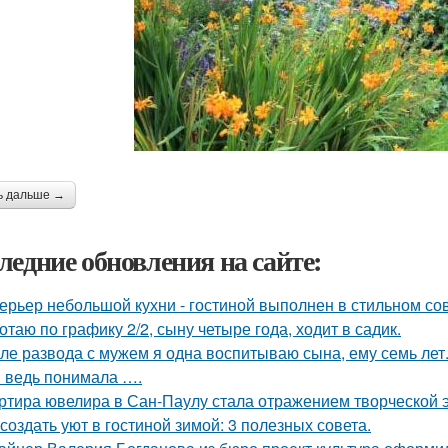
ь дальше →
ледние обновления на сайте:
ерьер небольшой кухни - гостиной выполнен в стильном со
отаю по графику 2/2, сыну четыре года, ходит в садик.
ле развода с мужем я одна воспитываю сына, ему семь лет
я ведь понимала ….
ртира ювелира в Сан-Паулу стала отражением творческой э
 создать уют в гостиной зимой: 3 полезных совета.