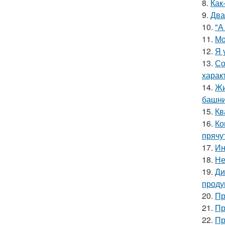
8.
Как
9.
Два
10.
"А
11.
Мо
12.
Я 
13.
Со
харак
14.
Жи
башни
15.
Кв
16.
Ко
прячу
17.
Ин
18.
Не
19.
Ди
проду
20.
Пр
21.
Пр
22.
Пр