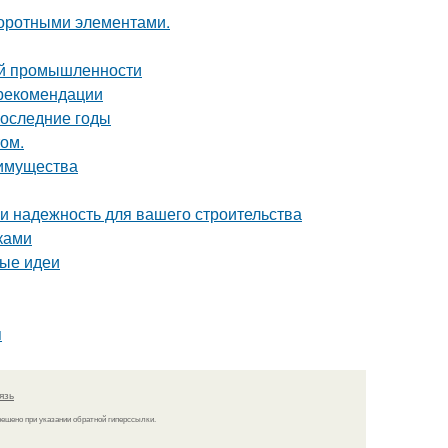
воротными элементами.
ой промышленности
 рекомендации
последние годы
том.
еимущества
 и надежность для вашего строительства
ками
вые идеи
я
язь
решено при указании обратной гиперссылки.