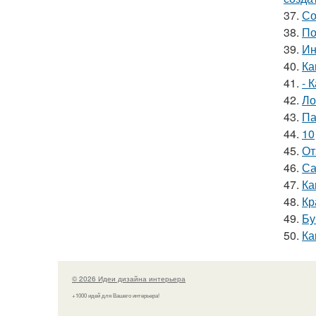
37.
Со
38.
По
39.
Ин
40.
Ка
41.
- 
42.
Ло
43.
Па
44.
10
45.
От
46.
Са
47.
Ка
48.
Кр
49.
Бу
50.
Ка
© 2026 Идеи дизайна интерьера
+1000 идей для Вашего интерьера!