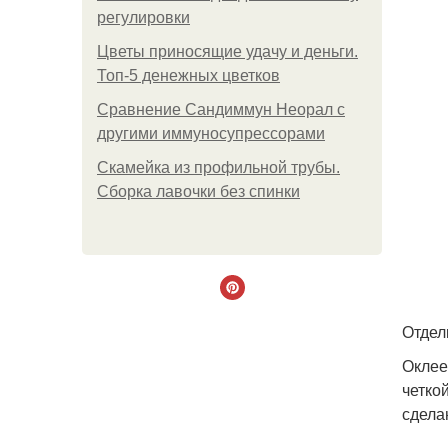
регулировки
Цветы приносящие удачу и деньги.
Топ-5 денежных цветков
Сравнение Сандиммун Неорал с
другими иммуносупрессорами
Скамейка из профильной трубы.
Сборка лавочки без спинки
Отдел
Оклее
четко
сделан