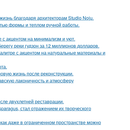
жизнь благодаря архитекторам Studio Noju.
стью формы и теплом ручной работы.
 с акцентом на минимализм и уют.
берегу реки гудзон за 12 миллионов долларов.
алитре с акцентом на натуральные материалы и
та.
новую жизнь после реконструкции.
авскую лаконичность и атмосферу
осле двухлетней реставрации.
paragus, стал отражением их творческого
 как даже в ограниченном пространстве можно