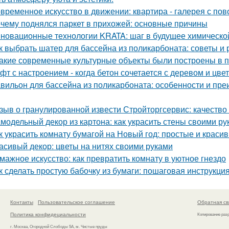
временное искусство в движении: квартира - галерея с по
чему поднялся паркет в прихожей: основные причины
новационные технологии KRATA: шаг в будущее химическ
к выбрать шатер для бассейна из поликарбоната: советы и
Какие современные культурные объекты были построены в 
фт с настроением - когда бетон сочетается с деревом и цве
вильон для бассейна из поликарбоната: особенности и пр
зыв о гранулированной извести Стройторгсервис: качество
модельный декор из картона: как украсить стены своими ру
к украсить комнату бумагой на Новый год: простые и краси
асивый декор: цветы на нитях своими руками
мажное искусство: как превратить комнату в уютное гнездо
к сделать простую бабочку из бумаги: пошаговая инструкци
Контакты
Пользовательское соглашение
Обратная св
Политика конфидециальности
Копирование раз
г. Москва, Огородной Слободы 5А, м. Чистые пруды