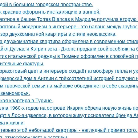
дой в большом городском пространстве.
к красиво оформить инсталляцию в ванной.
артира в башне Torres Blancas в Мадриде получила вторую 
афтовый модернизм в интерьере - это баланс между грубо
зор двухкомнатной квартиры в стиле неоклассика.
а двухкомнатная квартира оформлена в современном стиле
йкл Дуглас и Кэтрин зета - Джонс продали свой особняк на 
тик итальянской одежды в Тюмени оформлен в спокойной п
ительные фактуры.
рракотовый цвет в интерьере создаёт атмосферу тепла и ую
рмерский дом в Англии с трёхсотлетней историей получил 
м творческой семьи на майорке объединяет в себе скандин
земноморья.
кая квартира в Турине.
лла 1960-х годов на острове Икария обрела новую жизнь п
фт в Лос-анджелесе, в котором живут основатели бренда As
да к жизни.
терьер этой небольшой квартиры - наглядный пример того,
ть атмосферу уюта и эстетики.