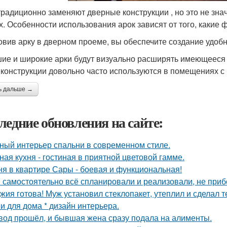
традиционно заменяют дверные конструкции , но это не знач
х. Особенности использования арок зависят от того, какие 
овив арку в дверном проеме, вы обеспечите создание удоб
ие и широкие арки будут визуально расширять имеющееся п
 конструкции довольно часто используются в помещениях 
ь дальше →
ледние обновления на сайте:
ный интерьер спальни в современном стиле.
ная кухня - гостиная в приятной цветовой гамме.
ня в квартире Сары - боевая и функциональная!
 самостоятельно всё спланировали и реализовали, не приб
жия готова! Муж установил стеклопакет, утеплил и сделал 
и для дома * дизайн интерьера.
вод прошёл, и бывшая жена сразу подала на алименты.