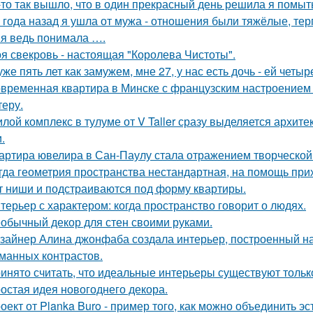
-то так вышло, что в один прекрасный день решила я помыть
 года назад я ушла от мужа - отношения были тяжёлые, тер
 я ведь понимала ….
я свекровь - настоящая "Королева Чистоты".
уже пять лет как замужем, мне 27, у нас есть дочь - ей четыр
временная квартира в Минске с французским настроением -
теру.
лой комплекс в тулуме от V Taller сразу выделяется архит
.
артира ювелира в Сан-Паулу стала отражением творческой 
гда геометрия пространства нестандартная, на помощь при
т ниши и подстраиваются под форму квартиры.
терьер с характером: когда пространство говорит о людях.
обычный декор для стен своими руками.
зайнер Алина джонфаба создала интерьер, построенный на
манных контрастов.
инято считать, что идеальные интерьеры существуют только
остая идея новогоднего декора.
оект от Planka Buro - пример того, как можно объединить э