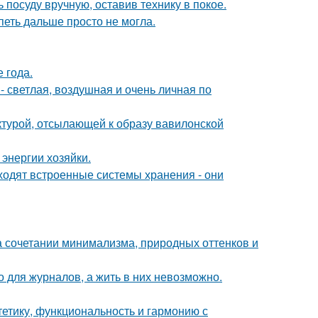
 посуду вручную, оставив технику в покое.
петь дальше просто не могла.
е года.
 светлая, воздушная и очень личная по
ектурой, отсылающей к образу вавилонской
энергии хозяйки.
ходят встроенные системы хранения - они
 сочетании минимализма, природных оттенков и
 для журналов, а жить в них невозможно.
стетику, функциональность и гармонию с