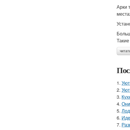
Арки 
места
Устан
Больш
Такие
читат
Пос
1.
Уют
2.
Уют
3.
Кух
4.
Они
5.
Лод
6.
Иде
7.
Раз