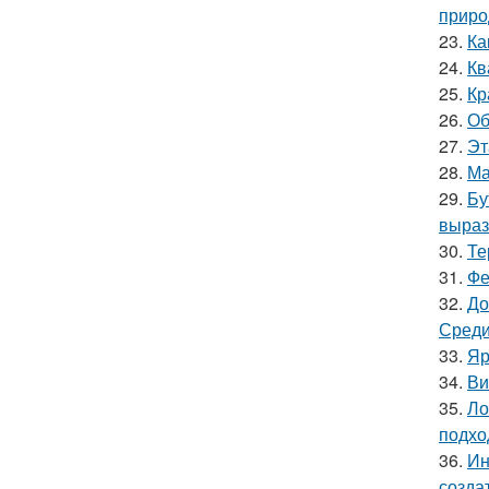
приро
23.
Ка
24.
Кв
25.
Кр
26.
Об
27.
Эт
28.
Ма
29.
Бу
выраз
30.
Те
31.
Фе
32.
До
Среди
33.
Яр
34.
Ви
35.
Ло
подхо
36.
Ин
созда