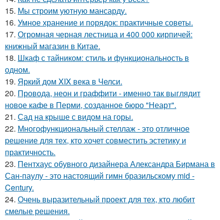
15.
Мы строим уютную мансарду.
16.
Умное хранение и порядок: практичные советы.
17.
Огромная черная лестница и 400 000 кирпичей:
книжный магазин в Китае.
18.
Шкаф с тайником: стиль и функциональность в
одном.
19.
Яркий дом XIX века в Челси.
20.
Провода, неон и граффити - именно так выглядит
новое кафе в Перми, созданное бюро "Неарт".
21.
Сад на крыше с видом на горы.
22.
Многофункциональный стеллаж - это отличное
решение для тех, кто хочет совместить эстетику и
практичность.
23.
Пентхаус обувного дизайнера Александра Бирмана в
Сан-паулу - это настоящий гимн бразильскому mid -
Century.
24.
Очень выразительный проект для тех, кто любит
смелые решения.