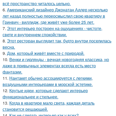
всё пространство читалось цельно.
6.
Американский дизайнер Джонатан Адлер несколько
лет назад полностью переосмыслил свою квартиру в
Гринвич - виллидж, где живёт уже более 25 лет.
7.
Этот интерьер построен на ощущениях - чистоте,
свете и внутреннем спокойствии.
8.
Этот ресторан выглядит так, будто внутри поселилась
весна.
9.
Дом, который живёт вместе с природой.
10.
Венки и гирлянды - вечная новогодняя классика, но
даже в привычных элементах всегда есть место
фантазии.
11.
Нантакет обычно ассоциируется с легкими,
воздушными интерьерами в морской эстетике.
12.
Крутые идеи, которые сделают интерьер
функциональнее и стильнее.
13.
Когда в квартире мало света, каждая деталь
становится решающей.
14.
Как не сделать интерьер как у всех?