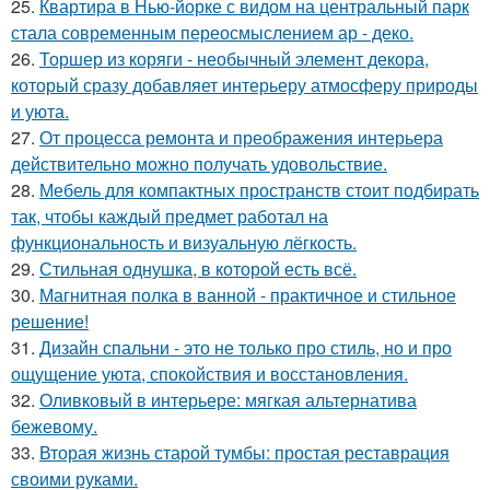
25.
Квартира в Нью-йорке с видом на центральный парк
стала современным переосмыслением ар - деко.
26.
Торшер из коряги - необычный элемент декора,
который сразу добавляет интерьеру атмосферу природы
и уюта.
27.
От процесса ремонта и преображения интерьера
действительно можно получать удовольствие.
28.
Мебель для компактных пространств стоит подбирать
так, чтобы каждый предмет работал на
функциональность и визуальную лёгкость.
29.
Стильная однушка, в которой есть всё.
30.
Магнитная полка в ванной - практичное и стильное
решение!
31.
Дизайн спальни - это не только про стиль, но и про
ощущение уюта, спокойствия и восстановления.
32.
Оливковый в интерьере: мягкая альтернатива
бежевому.
33.
Вторая жизнь старой тумбы: простая реставрация
своими руками.