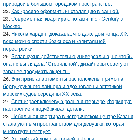
природой в большом городском пространстве.
22.
Как красиво оформить инсталляцию в ванной.
23.
Современная квартира с нотами mid - Century в
Москве.
24.
Никола хардинг доказала, что даже дом конца XIX
века можно спасти без сноса и капитальной
перестройки.
25.
Белая кухня действительно универсальна, но чтобы
она не выглядела "Стерильной", дизайнеры советуют
заранее продумать акценты.
26.
Эти яркие апартаменты расположены прямо на
борту круизного лайнера и вдохновлены эстетикой
морских судов середины XX века.
27.
Свет играет ключевую роль в интерьере, формируя
настроение и подчёркивая детали.
28.
Небольшая квартира в историческом центре Казани
стала уютным пространством для девушки, которая
много путешествует.
29.
Английский дом с историей в Челси.