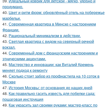
39.
Идеальный коврик для детской - мягко, удобно и
продумано.
40.
Цвет и ритм форм: обновлённый отель на побережье
марбельи.
41.
Современная квартира в Минске с настроением
Франции.
42.
Рациональный минимализм в действии.
43.
Светлая квартира с видом на северный речной
вокзал.
44.
Современный дом с французским настроением и
этническими акцентами.
45.
Мастерство и инновации: как Виталий Кремень
меняет подход к ремонту
46.
Сколько стоит забор из профнастила на 10 соток в
Москве
47.
История Москвы: от основания до наших дней
48.
Как правильно гасить известь для побелки сада:
пошаговая инструкция
49.
Как украсить зал своими руками: мастер-класс по