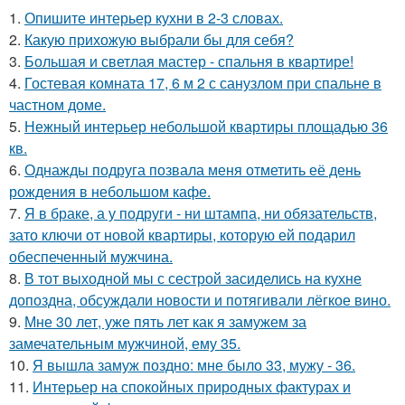
1.
Опишите интерьер кухни в 2-3 словах.
2.
Какую прихожую выбрали бы для себя?
3.
Большая и светлая мастер - спальня в квартире!
4.
Гостевая комната 17, 6 м 2 с санузлом при спальне в
частном доме.
5.
Нежный интерьер небольшой квартиры площадью 36
кв.
6.
Однажды подруга позвала меня отметить её день
рождения в небольшом кафе.
7.
Я в браке, а у подруги - ни штампа, ни обязательств,
зато ключи от новой квартиры, которую ей подарил
обеспеченный мужчина.
8.
В тот выходной мы с сестрой засиделись на кухне
допоздна, обсуждали новости и потягивали лёгкое вино.
9.
Мне 30 лет, уже пять лет как я замужем за
замечательным мужчиной, ему 35.
10.
Я вышла замуж поздно: мне было 33, мужу - 36.
11.
Интерьер на спокойных природных фактурах и