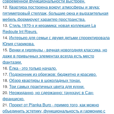
современной функциональности выстроен.
12.
Квартира построена вокруг атмосферы и звука:
пятиметровый стеллаж, большие окна и выразительная
мебель формируют характер пространства.
13.
Стиль 1970-х и керамика: новая коллекция La
Redoute Int Rieurs.
14.
Интерьер для семьи с двумя детьми спроектировала
Юлия старикова.
15.
Венки и гирлянды - вечная новогодняя классика, но
даже в привычных элементах всегда есть место
фантазии.
16.
Ёлка - это только начало.
17.
Подоконник из обрезков: бюджетно и красиво.
18.
Обзор квартиры в шоколадных тонах.
19.
Три самых практичных цвета для кухни.
20.
Неожиданно, но сдержанно: таунхаус в Сан-
франциско.
21.
Проект от Planka Buro - пример того, как можно
объединить эстетику, функциональность и гармонию с