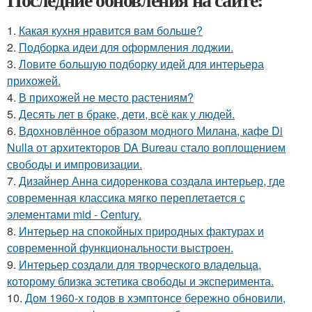
1.
Какая кухня нравится вам больше?
2.
Подборка идеи для оформления лоджии.
3.
Ловите большую подборку идей для интерьера
прихожей.
4.
В прихожей не место растениям?
5.
Десять лет в браке, дети, всё как у людей.
6.
Вдохновлённое образом модного Милана, кафе Di
Nulla от архитекторов DA Bureau стало воплощением
свободы и импровизации.
7.
Дизайнер Анна сидоренкова создала интерьер, где
современная классика мягко переплетается с
элементами mid - Century.
8.
Интерьер на спокойных природных фактурах и
современной функциональности выстроен.
9.
Интерьер создали для творческого владельца,
которому близка эстетика свободы и эксперимента.
10.
Дом 1960-х годов в хэмптонсе бережно обновили,