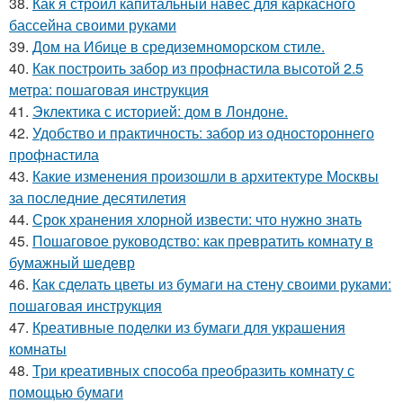
38.
Как я строил капитальный навес для каркасного
бассейна своими руками
39.
Дом на Ибице в средиземноморском стиле.
40.
Как построить забор из профнастила высотой 2.5
метра: пошаговая инструкция
41.
Эклектика с историей: дом в Лондоне.
42.
Удобство и практичность: забор из одностороннего
профнастила
43.
Какие изменения произошли в архитектуре Москвы
за последние десятилетия
44.
Срок хранения хлорной извести: что нужно знать
45.
Пошаговое руководство: как превратить комнату в
бумажный шедевр
46.
Как сделать цветы из бумаги на стену своими руками:
пошаговая инструкция
47.
Креативные поделки из бумаги для украшения
комнаты
48.
Три креативных способа преобразить комнату с
помощью бумаги