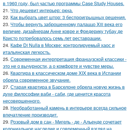
в 1960 году, был частью программы Case Study Houses.
21.
Что дешевит интерьер: окна.
22.
Как выбрать цвет штор: 3 беспроигрышных решения.
23.
Чтобы вернуть заброшенному палаццо Xiii века его
величие, дизайнерам Анне ковре и Фредерику тубау де
Кристо потребовалось семь лет реставрации.
24.
Кафе Di Nulla в Москве: контролируемый хаос и
итальянская легкость.
25.
Современная интерпретация французской классики -
это не о вычурности, а о комфорте и чувстве меры.
26.
Квартира в классическом доме XIX века в Испании
обрела современное звучание.
27.
Старая квартира в Барселоне обрела новую жизнь в
духе философии ваби - саби, где ценится красота
несовершенного.
28.
Необработанный камень в интерьере всегда сильное
впечатление производит.
29.
Розовый дом в сан - Мигель - де - Альенде сочетает
колониальное наследие и современный взгляд на