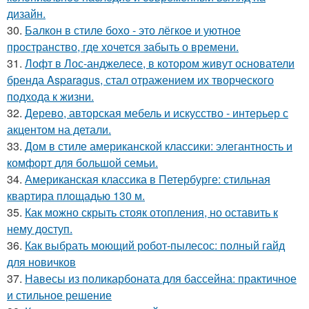
дизайн.
30.
Балкон в стиле бохо - это лёгкое и уютное
пространство, где хочется забыть о времени.
31.
Лофт в Лос-анджелесе, в котором живут основатели
бренда Asparagus, стал отражением их творческого
подхода к жизни.
32.
Дерево, авторская мебель и искусство - интерьер с
акцентом на детали.
33.
Дом в стиле американской классики: элегантность и
комфорт для большой семьи.
34.
Американская классика в Петербурге: стильная
квартира площадью 130 м.
35.
Как можно скрыть стояк отопления, но оставить к
нему доступ.
36.
Как выбрать моющий робот-пылесос: полный гайд
для новичков
37.
Навесы из поликарбоната для бассейна: практичное
и стильное решение