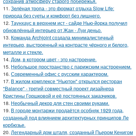
сохранив атмосферу старого побережья.
11.
Зелёная тропа - это формат отдыха Slow Life:
природа без суеты и комфорт без лишнего.
12.
Таунхаус в верхнем ист - сайде Нью-йорка получил
обновлённый интерьер от Жан - Луи деньо.
13.
Команда Archjoint создала минималистичный
интерьер, выстроенный на контрасте чёрного и белого,
металле и стекле.
14.
Дом, в котором цвет - это настроение.
15.
Небольшое пространство с парижским настроением.
16.
Современный офис с русским характером.
17.
В жилом комплексе "Ньютон" открылся ресторан
"Balance" - третий совместный проект дизайнера
Кристины Горшковой и её постоянных заказчиков.
18.
Необычный декор для стен своими руками.
19.
В городе монтаржи продаётся особняк 1929 года,
созданный под влиянием архитектурных принципов Ле
корбюзье.
20.
Легендарный дом шталя, созданный Пьером Кенигом