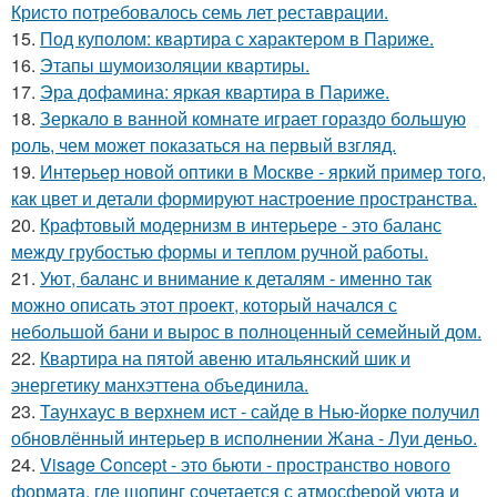
Кристо потребовалось семь лет реставрации.
15.
Под куполом: квартира с характером в Париже.
16.
Этапы шумоизоляции квартиры.
17.
Эра дофамина: яркая квартира в Париже.
18.
Зеркало в ванной комнате играет гораздо большую
роль, чем может показаться на первый взгляд.
19.
Интерьер новой оптики в Москве - яркий пример того,
как цвет и детали формируют настроение пространства.
20.
Крафтовый модернизм в интерьере - это баланс
между грубостью формы и теплом ручной работы.
21.
Уют, баланс и внимание к деталям - именно так
можно описать этот проект, который начался с
небольшой бани и вырос в полноценный семейный дом.
22.
Квартира на пятой авеню итальянский шик и
энергетику манхэттена объединила.
23.
Таунхаус в верхнем ист - сайде в Нью-йорке получил
обновлённый интерьер в исполнении Жана - Луи деньо.
24.
Visage Concept - это бьюти - пространство нового
формата, где шопинг сочетается с атмосферой уюта и