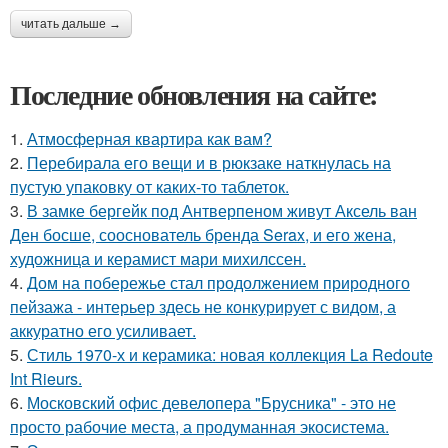
читать дальше →
Последние обновления на сайте:
1.
Атмосферная квартира как вам?
2.
Перебирала его вещи и в рюкзаке наткнулась на
пустую упаковку от каких-то таблеток.
3.
В замке бергейк под Антверпеном живут Аксель ван
Ден босше, сооснователь бренда Serax, и его жена,
художница и керамист мари михилссен.
4.
Дом на побережье стал продолжением природного
пейзажа - интерьер здесь не конкурирует с видом, а
аккуратно его усиливает.
5.
Стиль 1970-х и керамика: новая коллекция La Redoute
Int Rieurs.
6.
Московский офис девелопера "Брусника" - это не
просто рабочие места, а продуманная экосистема.