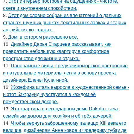
7.
Этот интерьер построен на ощущениях - чистоте,
свете и внутреннем спокойствии.
8.
Этот дом словно собран из впечатлений о дальних
странах, шумных рынках, текстильных лавках и старых
английских коттеджах.
9.
Дом, в котором разрешено всё.
10.
Дизайнер Дарья Старцева рассказывает, как
превратить небольшую квартиру в комфортное
пространство для жизни и отдыха.
11.
Панорамные виды, средиземноморское настроение
и натуральные материалы легли в основу проекта
дизайнера Елены Кулагиной.
12.
Жозефина шталь выросла в художественной семье -
и этот бэкграунд чувствуется в каждом её
рождественском декоре.
13.
Эта квартира в легендарном доме Dakota стала
семейным домом для хозяйки и её трёх дочерей.
14.
Чтобы вернуть заброшенному палаццо Xiii века его
величие, дизайнерам Анне ковре и Фредерику тубау де