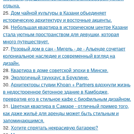
отдыха.
25.
Дом чайной культуры в Казани объединяет
историческую архитектуру и восточные акценты.
26.
Небольшая квартира в историческом центре Казани
стала уютным пространством для девушки, которая
много путешествует.
27.
Розовый дом в сан - Мигель - де - Альенде сочетает
колониальное наследие и современный взгляд на
дизайн.
28.
Квартира в доме советской эпохи в Минске.
29.
Экологичный таунхаус в Бруклине.
30.
Архитекторы студии Khoan + Partners вдохнули жизнь
в недостроенное бетонное здание в Камбодже,
превратив его в стильное кафе с биофильным дизайном.
31.
Цветная квартира в Самаре - отличный пример того,
как даже жильё для аренды может быть стильным и
запоминающимся.
32.
Хотите спрятать некрасивую батарею?