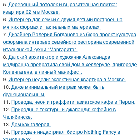
5.
Деревянный потолок и выразительная плитка:
квартира 62 м в Москве.
6.
Интерьер для семьи с двумя детьми построен на
мягких формах и тактильных материалах.
7.
Дизайнер Валерия Богданова из бюро проект культура
оформила интерьер семейного ресторана современной
итальянской кухни "Маргарита".
8.
Датский архитектор и художник Александра
мадирацца превратила свой дом в хеллерупе, пригороде
Копенгагена, в личный манифест.
9.
Интерьер недели: эклектичная квартира в Москве.
10.
Даже минимальный метраж может быть
функциональным.
11.
Провода, неон и граффити: азиатское кафе в Перми.
12.
Природные текстуры и джапанди: кофейня в
Челябинске.
13.
Дом как галерея.
14.
Природа + индастриал: бистро Nothing Fancy в
хамовниках.