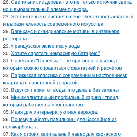
26.
Светильник из дерева - это не только источник света,
но и выразительный элемент декора.
27.
Этот интерьер сочетает в себе элегантность классики
и выразительность современного искусства.
28.
Барнхаус и скандинавские мотивы в интерьере
ресторана.
29.
Французская эклектика у воды.
30.
Хотите спрятать некрасивую батарею?
31.
Советская "Панелька" - не приговор, а вызов, с
которым можно справиться с фантазией и расчётом.
32.
Парижская классика с современным настроением:
квартира с просторной террасой.
33.
Вздулся паркет от воды: что делать без замены
34.
Минималистичный профильный карниз - тренд,
который работает на пространство.
35.
Идея для интерьера: уютная веранда.
36.
Почему выбрать павильоны для бассейнов из
поликарбоната
37.
Как я строил капитальный навес для каркасного