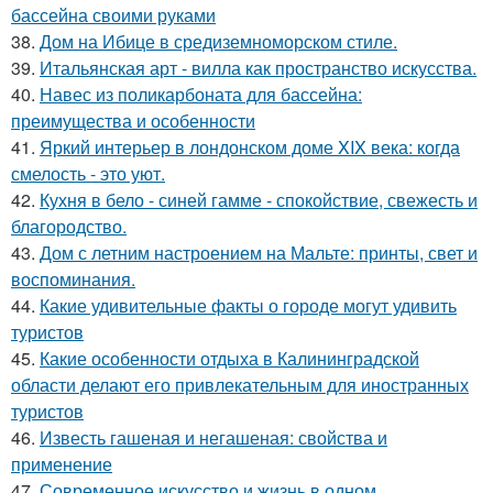
бассейна своими руками
38.
Дом на Ибице в средиземноморском стиле.
39.
Итальянская арт - вилла как пространство искусства.
40.
Навес из поликарбоната для бассейна:
преимущества и особенности
41.
Яркий интерьер в лондонском доме XIX века: когда
смелость - это уют.
42.
Кухня в бело - синей гамме - спокойствие, свежесть и
благородство.
43.
Дом с летним настроением на Мальте: принты, свет и
воспоминания.
44.
Какие удивительные факты о городе могут удивить
туристов
45.
Какие особенности отдыха в Калининградской
области делают его привлекательным для иностранных
туристов
46.
Известь гашеная и негашеная: свойства и
применение
47.
Современное искусство и жизнь в одном