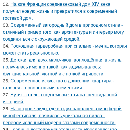
32.
На юге Франции средневековый дом XIV века
получил новую жизнь и превратился в современный
гостевой дом.
33.
Современный загородный дом в природном стиле -
отличный пример того, как архитектура и интерьер могут
соединяться с окружающей средой.
34.
Роскошная гардеробная при спальне - мечта, которая
может стать реальностью.
35.
Детская для двух мальчиков, воплощённая в жизнь,
получилась именно такой, как задумывалось:
функциональной, уютной и с ноткой игривости.
36.
Современное искусство в движении: квартира -
галерея с поворотными элементами.
37.
Бутик - отель в подземелье: стиль с неожиданной
историей.
38.
На острове лидо, где воздух наполнен атмосферой
кинофестиваля, появилась уникальная вилла -
переосмысленный модерн глазами современности.
39.
Главные достопримечательности Ярославля: что