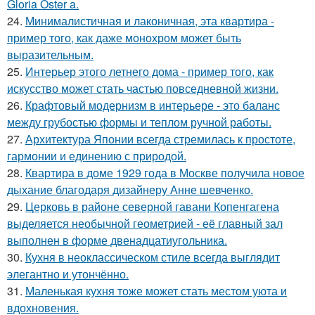
Gloria Oster a.
24.
Минималистичная и лаконичная, эта квартира -
пример того, как даже монохром может быть
выразительным.
25.
Интерьер этого летнего дома - пример того, как
искусство может стать частью повседневной жизни.
26.
Крафтовый модернизм в интерьере - это баланс
между грубостью формы и теплом ручной работы.
27.
Архитектура Японии всегда стремилась к простоте,
гармонии и единению с природой.
28.
Квартира в доме 1929 года в Москве получила новое
дыхание благодаря дизайнеру Анне шевченко.
29.
Церковь в районе северной гавани Копенгагена
выделяется необычной геометрией - её главный зал
выполнен в форме двенадцатиугольника.
30.
Кухня в неоклассическом стиле всегда выглядит
элегантно и утончённо.
31.
Маленькая кухня тоже может стать местом уюта и
вдохновения.