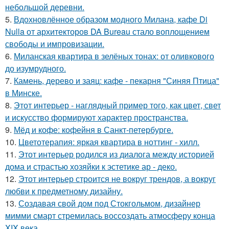
небольшой деревни.
5.
Вдохновлённое образом модного Милана, кафе Di
Nulla от архитекторов DA Bureau стало воплощением
свободы и импровизации.
6.
Миланская квартира в зелёных тонах: от оливкового
до изумрудного.
7.
Камень, дерево и заяц: кафе - пекарня "Синяя Птица"
в Минске.
8.
Этот интерьер - наглядный пример того, как цвет, свет
и искусство формируют характер пространства.
9.
Мёд и кофе: кофейня в Санкт-петербурге.
10.
Цветотерапия: яркая квартира в ноттинг - хилл.
11.
Этот интерьер родился из диалога между историей
дома и страстью хозяйки к эстетике ар - деко.
12.
Этот интерьер строится не вокруг трендов, а вокруг
любви к предметному дизайну.
13.
Создавая свой дом под Стокгольмом, дизайнер
мимми смарт стремилась воссоздать атмосферу конца
XIX века.