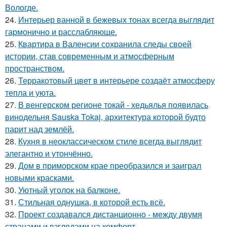
Вологде.
24.
Интерьер ванной в бежевых тонах всегда выглядит
гармонично и расслабляюще.
25.
Квартира в Валенсии сохранила следы своей
истории, став современным и атмосферным
пространством.
26.
Терракотовый цвет в интерьере создаёт атмосферу
тепла и уюта.
27.
В венгерском регионе токай - хедьялья появилась
винодельня Sauska Tokaj, архитектура которой будто
парит над землёй.
28.
Кухня в неоклассическом стиле всегда выглядит
элегантно и утончённо.
29.
Дом в приморском крае преобразился и заиграл
новыми красками.
30.
Уютный уголок на балконе.
31.
Стильная однушка, в которой есть всё.
32.
Проект создавался дистанционно - между двумя
странами и взглядами на комфорт.