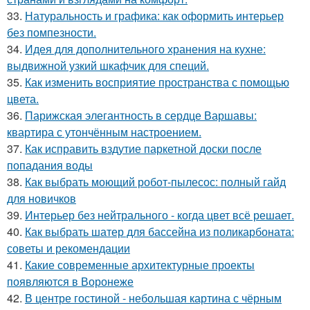
33.
Натуральность и графика: как оформить интерьер
без помпезности.
34.
Идея для дополнительного хранения на кухне:
выдвижной узкий шкафчик для специй.
35.
Как изменить восприятие пространства с помощью
цвета.
36.
Парижская элегантность в сердце Варшавы:
квартира с утончённым настроением.
37.
Как исправить вздутие паркетной доски после
попадания воды
38.
Как выбрать моющий робот-пылесос: полный гайд
для новичков
39.
Интерьер без нейтрального - когда цвет всё решает.
40.
Как выбрать шатер для бассейна из поликарбоната:
советы и рекомендации
41.
Какие современные архитектурные проекты
появляются в Воронеже
42.
В центре гостиной - небольшая картина с чёрным