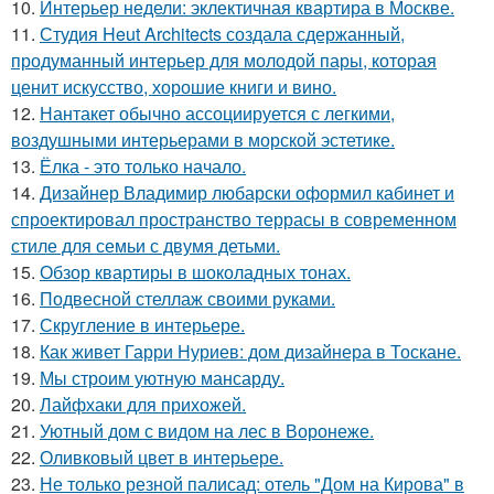
10.
Интерьер недели: эклектичная квартира в Москве.
11.
Студия Heut Architects создала сдержанный,
продуманный интерьер для молодой пары, которая
ценит искусство, хорошие книги и вино.
12.
Нантакет обычно ассоциируется с легкими,
воздушными интерьерами в морской эстетике.
13.
Ёлка - это только начало.
14.
Дизайнер Владимир любарски оформил кабинет и
спроектировал пространство террасы в современном
стиле для семьи с двумя детьми.
15.
Обзор квартиры в шоколадных тонах.
16.
Подвесной стеллаж своими руками.
17.
Скругление в интерьере.
18.
Как живет Гарри Нуриев: дом дизайнера в Тоскане.
19.
Мы строим уютную мансарду.
20.
Лайфхаки для прихожей.
21.
Уютный дом с видом на лес в Воронеже.
22.
Оливковый цвет в интерьере.
23.
Не только резной палисад: отель "Дом на Кирова" в