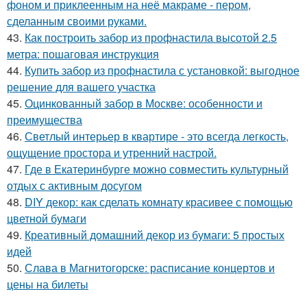
фоном и приклеенным на неё макраме - пером,
сделанным своими руками.
43.
Как построить забор из профнастила высотой 2.5
метра: пошаговая инструкция
44.
Купить забор из профнастила с установкой: выгодное
решение для вашего участка
45.
Оцинкованный забор в Москве: особенности и
преимущества
46.
Светлый интерьер в квартире - это всегда легкость,
ощущение простора и утренний настрой.
47.
Где в Екатеринбурге можно совместить культурный
отдых с активным досугом
48.
DIY декор: как сделать комнату красивее с помощью
цветной бумаги
49.
Креативный домашний декор из бумаги: 5 простых
идей
50.
Слава в Магнитогорске: расписание концертов и
цены на билеты