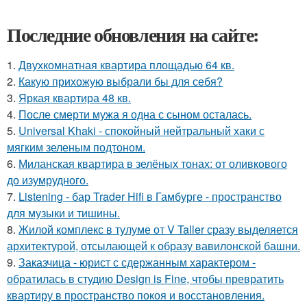
Последние обновления на сайте:
1.
Двухкомнатная квартира площадью 64 кв.
2.
Какую прихожую выбрали бы для себя?
3.
Яркая квартира 48 кв.
4.
После смерти мужа я одна с сыном осталась.
5.
Universal Khaki - спокойный нейтральный хаки с
мягким зеленым подтоном.
6.
Миланская квартира в зелёных тонах: от оливкового
до изумрудного.
7.
Listening - бар Trader Hifi в Гамбурге - пространство
для музыки и тишины.
8.
Жилой комплекс в тулуме от V Taller сразу выделяется
архитектурой, отсылающей к образу вавилонской башни.
9.
Заказчица - юрист с сдержанным характером -
обратилась в студию Design is Fine, чтобы превратить
квартиру в пространство покоя и восстановления.