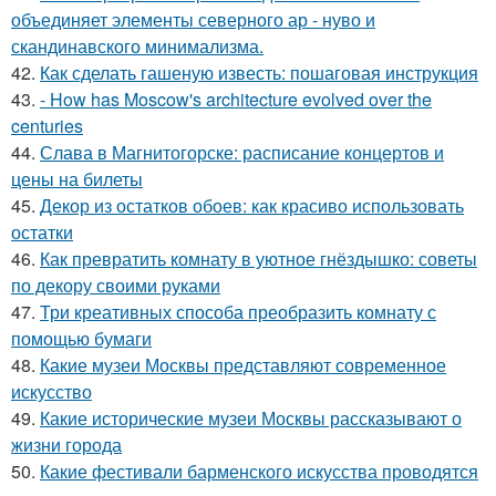
объединяет элементы северного ар - нуво и
скандинавского минимализма.
42.
Как сделать гашеную известь: пошаговая инструкция
43.
- How has Moscow's architecture evolved over the
centuries
44.
Слава в Магнитогорске: расписание концертов и
цены на билеты
45.
Декор из остатков обоев: как красиво использовать
остатки
46.
Как превратить комнату в уютное гнёздышко: советы
по декору своими руками
47.
Три креативных способа преобразить комнату с
помощью бумаги
48.
Какие музеи Москвы представляют современное
искусство
49.
Какие исторические музеи Москвы рассказывают о
жизни города
50.
Какие фестивали барменского искусства проводятся