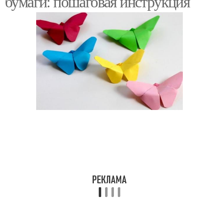
бумаги: пошаговая инструкция
Бабочка из
Бабочка из плотной
гофрированной бумаги
бумаги
Прямоугольная бабочка
Объемные бабочки
Бабочки на стену
Бабочка в технике
Бабочка без помощи
Объемная бабочка