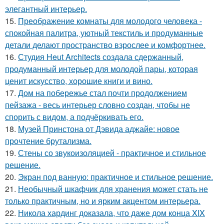
элегантный интерьер.
15.
Преображение комнаты для молодого человека -
спокойная палитра, уютный текстиль и продуманные
детали делают пространство взрослее и комфортнее.
16.
Студия Heut Architects создала сдержанный,
продуманный интерьер для молодой пары, которая
ценит искусство, хорошие книги и вино.
17.
Дом на побережье стал почти продолжением
пейзажа - весь интерьер словно создан, чтобы не
спорить с видом, а подчёркивать его.
18.
Музей Принстона от Дэвида аджайе: новое
прочтение брутализма.
19.
Стены со звукоизоляцией - практичное и стильное
решение.
20.
Экран под ванную: практичное и стильное решение.
21.
Необычный шкафчик для хранения может стать не
только практичным, но и ярким акцентом интерьера.
22.
Никола хардинг доказала, что даже дом конца XIX