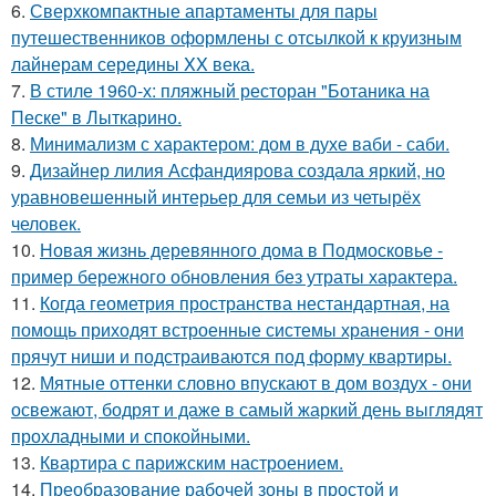
6.
Сверхкомпактные апартаменты для пары
путешественников оформлены с отсылкой к круизным
лайнерам середины XX века.
7.
В стиле 1960-х: пляжный ресторан "Ботаника на
Песке" в Лыткарино.
8.
Минимализм с характером: дом в духе ваби - саби.
9.
Дизайнер лилия Асфандиярова создала яркий, но
уравновешенный интерьер для семьи из четырёх
человек.
10.
Новая жизнь деревянного дома в Подмосковье -
пример бережного обновления без утраты характера.
11.
Когда геометрия пространства нестандартная, на
помощь приходят встроенные системы хранения - они
прячут ниши и подстраиваются под форму квартиры.
12.
Мятные оттенки словно впускают в дом воздух - они
освежают, бодрят и даже в самый жаркий день выглядят
прохладными и спокойными.
13.
Квартира с парижским настроением.
14.
Преобразование рабочей зоны в простой и