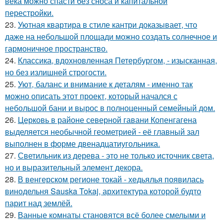
века можно спасти без сноса и капитальной
перестройки.
23.
Уютная квартира в стиле кантри доказывает, что
даже на небольшой площади можно создать солнечное и
гармоничное пространство.
24.
Классика, вдохновленная Петербургом, - изысканная,
но без излишней строгости.
25.
Уют, баланс и внимание к деталям - именно так
можно описать этот проект, который начался с
небольшой бани и вырос в полноценный семейный дом.
26.
Церковь в районе северной гавани Копенгагена
выделяется необычной геометрией - её главный зал
выполнен в форме двенадцатиугольника.
27.
Светильник из дерева - это не только источник света,
но и выразительный элемент декора.
28.
В венгерском регионе токай - хедьялья появилась
винодельня Sauska Tokaj, архитектура которой будто
парит над землёй.
29.
Ванные комнаты становятся всё более смелыми и