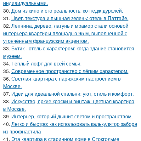
индивидуальными.
30.
Дом из кино и его реальность: коттедж дурслей.
31.
Цвет, текстура и пышная зелень: отель в Паттайе.
32.
Лепнина, дерево, латунь и мрамор стали основой
интерьера квартиры площадью 95 м, выполненной с
утончённым французским акцентом.
33.
Бутик - отель с характером: когда здание становится
музеем.
34.
Тёплый лофт для всей семьи.
35.
Современное пространство с лёгким характером.
36.
Светлая квартира с парижским настроением в
Москве.
37.
Идеи для идеальной спальни: уют, стиль и комфорт.
38.
Искусство, яркие краски и винтаж: цветная квартира
в Москве.
39.
Интерьер, который дышит светом и пространством.
40.
Легко и быстро: как использовать калькулятор забора
из профнастила
41.
Эта квартира в старинном доме в Стокгольме