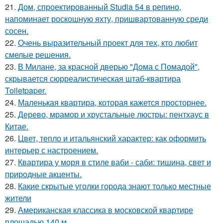
21.
Дом, спроектированный Studia 54 в репино,
напоминает роскошную яхту, пришвартованную среди
сосен.
22.
Очень выразительный проект для тех, кто любит
смелые решения.
23.
В Милане, за красной дверью "Дома с Помадой",
скрывается сюрреалистическая штаб-квартира
Toiletpaper.
24.
Маленькая квартира, которая кажется просторнее.
25.
Дерево, мрамор и хрустальные люстры: пентхаус в
Китае.
26.
Цвет, тепло и итальянский характер: как оформить
интерьер с настроением.
27.
Квартира у моря в стиле ваби - саби: тишина, свет и
природные акценты.
28.
Какие скрытые уголки города знают только местные
жители
29.
Американская классика в московской квартире
площадью 140 м.