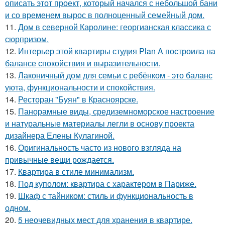
описать этот проект, который начался с небольшой бани
и со временем вырос в полноценный семейный дом.
11.
Дом в северной Каролине: георгианская классика с
сюрпризом.
12.
Интерьер этой квартиры студия Plan A построила на
балансе спокойствия и выразительности.
13.
Лаконичный дом для семьи с ребёнком - это баланс
уюта, функциональности и спокойствия.
14.
Ресторан "Буян" в Красноярске.
15.
Панорамные виды, средиземноморское настроение
и натуральные материалы легли в основу проекта
дизайнера Елены Кулагиной.
16.
Оригинальность часто из нового взгляда на
привычные вещи рождается.
17.
Квартира в стиле минимализм.
18.
Под куполом: квартира с характером в Париже.
19.
Шкаф с тайником: стиль и функциональность в
одном.
20.
5 неочевидных мест для хранения в квартире.