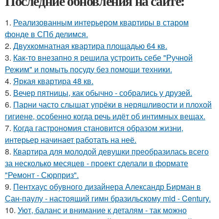
Последние обновления на сайте:
1.
Реализованным интерьером квартиры в старом
фонде в СПб делимся.
2.
Двухкомнатная квартира площадью 64 кв.
3.
Как-то внезапно я решила устроить себе "Ручной
Режим" и помыть посуду без помощи техники.
4.
Яркая квартира 48 кв.
5.
Вечер пятницы, как обычно - собрались у друзей.
6.
Парни часто слышат упрёки в неряшливости и плохой
гигиене, особенно когда речь идёт об интимных вещах.
7.
Когда гастрономия становится образом жизни,
интерьер начинает работать на неё.
8.
Квартира для молодой девушки преобразилась всего
за несколько месяцев - проект сделали в формате
"Ремонт - Сюрприз".
9.
Пентхаус обувного дизайнера Александр Бирман в
Сан-паулу - настоящий гимн бразильскому mid - Century.
10.
Уют, баланс и внимание к деталям - так можно