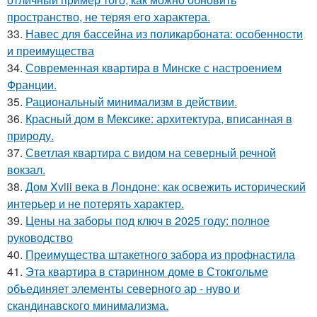
пространство, не теряя его характера.
33.
Навес для бассейна из поликарбоната: особенности
и преимущества
34.
Современная квартира в Минске с настроением
Франции.
35.
Рациональный минимализм в действии.
36.
Красный дом в Мексике: архитектура, вписанная в
природу.
37.
Светлая квартира с видом на северный речной
вокзал.
38.
Дом Xviii века в Лондоне: как освежить исторический
интерьер и не потерять характер.
39.
Цены на заборы под ключ в 2025 году: полное
руководство
40.
Преимущества штакетного забора из профнастила
41.
Эта квартира в старинном доме в Стокгольме
объединяет элементы северного ар - нуво и
скандинавского минимализма.