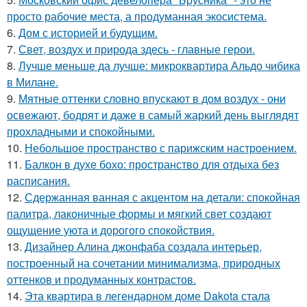
просто рабочие места, а продуманная экосистема.
6.
Дом с историей и будущим.
7.
Свет, воздух и природа здесь - главные герои.
8.
Лучше меньше да лучше: микроквартира Альдо чибика
в Милане.
9.
Мятные оттенки словно впускают в дом воздух - они
освежают, бодрят и даже в самый жаркий день выглядят
прохладными и спокойными.
10.
Небольшое пространство с парижским настроением.
11.
Балкон в духе бохо: пространство для отдыха без
расписания.
12.
Сдержанная ванная с акцентом на детали: спокойная
палитра, лаконичные формы и мягкий свет создают
ощущение уюта и дорогого спокойствия.
13.
Дизайнер Алина джонфаба создала интерьер,
построенный на сочетании минимализма, природных
оттенков и продуманных контрастов.
14.
Эта квартира в легендарном доме Dakota стала