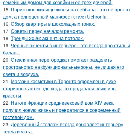
семейным домом для хозяйки и её трёх дочерей.
15.
Парижское жилище жюльена себбана - это не просто
дом, а полноценный манифест стиля Uchronia.
16.
Обзор квартиры в шоколадных тонах.
17.
Советы перед началом ремонта.
18.
Тренды 2026: акцент на потолок.
19.
Черные акценты в интерьере - это всегда про стиль и
баланс.
20.
Стеклянная перегородка помогает разделить
пространство на функциональные зоны, не лишая его
света и воздуха.
21.
Магазин косметики в Торонто оформлен в духе
старинных аптек, где когда-то продавали эликсиры
красоты.
22.
На юге Франции средневековый дом XIV века
получил новую жизнь и превратился в современный
гостевой дом.
23.
Деревянный стеллаж всегда добавляет интерьеру
тепла и уюта.