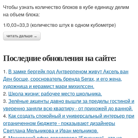
Чтобы узнать количество блоков в кубе единицу делим
на объем блока:
1/0,03=33,3 (количество штук в одном кубометре)
читать дальше →
Последние обновления на сайте:
1.
В замке бергейк под Антверпеном живут Аксель ван
Ден босше, сооснователь бренда Serax, и его жена,
художница и керамист мари михилссен.
2.
Школа жизни: рабочее место школьника.
3.
Зелёные акценты давно вышли за пределы гостиной и
уверенно заняли всю квартиру - от прихожей до ванной.
4.
Как создать спокойный и универсальный интерьер при
ограниченном бюджете - показывают дизайнеры
Светлана Мельникова и Иван мельников.
5.
Московский офис девелопера "Брусника" - это не