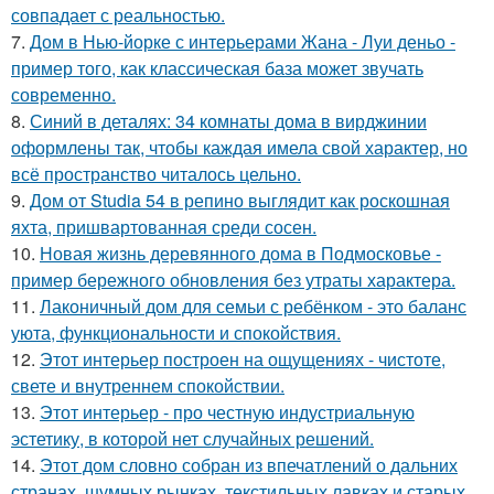
совпадает с реальностью.
7.
Дом в Нью-йорке с интерьерами Жана - Луи деньо -
пример того, как классическая база может звучать
современно.
8.
Синий в деталях: 34 комнаты дома в вирджинии
оформлены так, чтобы каждая имела свой характер, но
всё пространство читалось цельно.
9.
Дом от Studia 54 в репино выглядит как роскошная
яхта, пришвартованная среди сосен.
10.
Новая жизнь деревянного дома в Подмосковье -
пример бережного обновления без утраты характера.
11.
Лаконичный дом для семьи с ребёнком - это баланс
уюта, функциональности и спокойствия.
12.
Этот интерьер построен на ощущениях - чистоте,
свете и внутреннем спокойствии.
13.
Этот интерьер - про честную индустриальную
эстетику, в которой нет случайных решений.
14.
Этот дом словно собран из впечатлений о дальних
странах, шумных рынках, текстильных лавках и старых