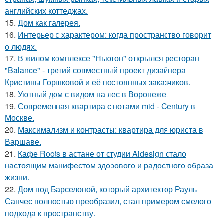
английских коттеджах.
15.
Дом как галерея.
16.
Интерьер с характером: когда пространство говорит
о людях.
17.
В жилом комплексе "Ньютон" открылся ресторан
"Balance" - третий совместный проект дизайнера
Кристины Горшковой и её постоянных заказчиков.
18.
Уютный дом с видом на лес в Воронеже.
19.
Современная квартира с нотами mid - Century в
Москве.
20.
Максимализм и контрасты: квартира для юриста в
Варшаве.
21.
Кафе Roots в астане от студии Aidesign стало
настоящим манифестом здорового и радостного образа
жизни.
22.
Дом под Барселоной, который архитектор Рауль
Санчес полностью преобразил, стал примером смелого
подхода к пространству.