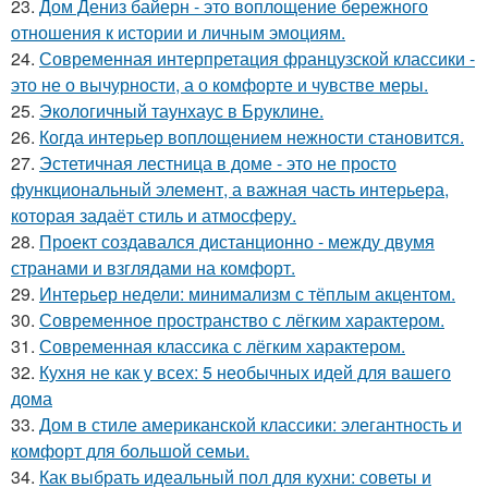
23.
Дом Дениз байерн - это воплощение бережного
отношения к истории и личным эмоциям.
24.
Современная интерпретация французской классики -
это не о вычурности, а о комфорте и чувстве меры.
25.
Экологичный таунхаус в Бруклине.
26.
Когда интерьер воплощением нежности становится.
27.
Эстетичная лестница в доме - это не просто
функциональный элемент, а важная часть интерьера,
которая задаёт стиль и атмосферу.
28.
Проект создавался дистанционно - между двумя
странами и взглядами на комфорт.
29.
Интерьер недели: минимализм с тёплым акцентом.
30.
Современное пространство с лёгким характером.
31.
Современная классика с лёгким характером.
32.
Кухня не как у всех: 5 необычных идей для вашего
дома
33.
Дом в стиле американской классики: элегантность и
комфорт для большой семьи.
34.
Как выбрать идеальный пол для кухни: советы и