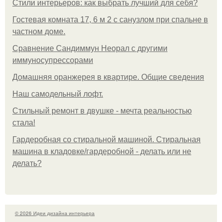
Стили интерьеров: как выбрать лучший для себя?
Гостевая комната 17, 6 м 2 с санузлом при спальне в
частном доме.
Сравнение Сандиммун Неорал с другими
иммуносупрессорами
Домашняя оранжерея в квартире. Общие сведения
Наш самодельный лофт.
Стильный ремонт в двушке - мечта реальностью
стала!
Гардеробная со стиральной машиной. Стиральная
машина в кладовке/гардеробной - делать или не
делать?
© 2026 Идеи дизайна интерьера