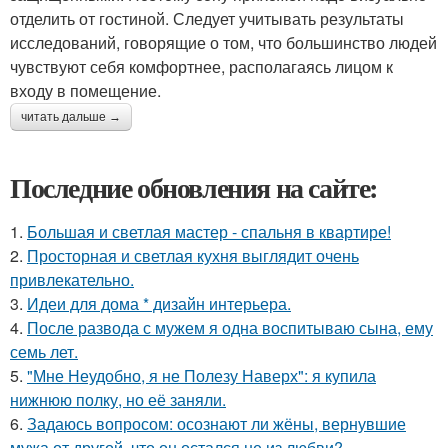
отделить от гостиной. Следует учитывать результаты
исследований, говорящие о том, что большинство людей
чувствуют себя комфортнее, располагаясь лицом к
входу в помещение.
читать дальше →
Последние обновления на сайте:
1.
Большая и светлая мастер - спальня в квартире!
2.
Просторная и светлая кухня выглядит очень
привлекательно.
3.
Идеи для дома * дизайн интерьера.
4.
После развода с мужем я одна воспитываю сына, ему
семь лет.
5.
"Мне Неудобно, я не Полезу Наверх": я купила
нижнюю полку, но её заняли.
6.
Задаюсь вопросом: осознают ли жёны, вернувшие
мужа от другой, что он остался не из любви?