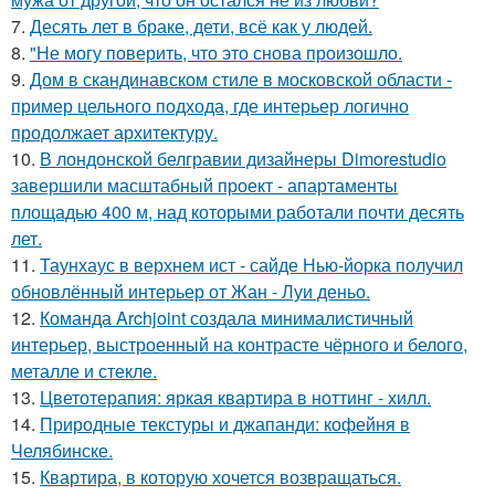
7.
Десять лет в браке, дети, всё как у людей.
8.
"Не могу поверить, что это снова произошло.
9.
Дом в скандинавском стиле в московской области -
пример цельного подхода, где интерьер логично
продолжает архитектуру.
10.
В лондонской белгравии дизайнеры Dimorestudio
завершили масштабный проект - апартаменты
площадью 400 м, над которыми работали почти десять
лет.
11.
Таунхаус в верхнем ист - сайде Нью-йорка получил
обновлённый интерьер от Жан - Луи деньо.
12.
Команда Archjoint создала минималистичный
интерьер, выстроенный на контрасте чёрного и белого,
металле и стекле.
13.
Цветотерапия: яркая квартира в ноттинг - хилл.
14.
Природные текстуры и джапанди: кофейня в
Челябинске.
15.
Квартира, в которую хочется возвращаться.