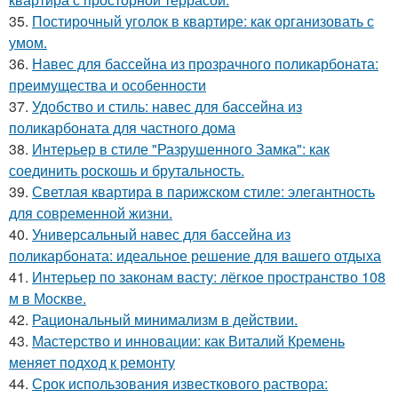
35.
Постирочный уголок в квартире: как организовать с
умом.
36.
Навес для бассейна из прозрачного поликарбоната:
преимущества и особенности
37.
Удобство и стиль: навес для бассейна из
поликарбоната для частного дома
38.
Интерьер в стиле "Разрушенного Замка": как
соединить роскошь и брутальность.
39.
Светлая квартира в парижском стиле: элегантность
для современной жизни.
40.
Универсальный навес для бассейна из
поликарбоната: идеальное решение для вашего отдыха
41.
Интерьер по законам васту: лёгкое пространство 108
м в Москве.
42.
Рациональный минимализм в действии.
43.
Мастерство и инновации: как Виталий Кремень
меняет подход к ремонту
44.
Срок использования известкового раствора: