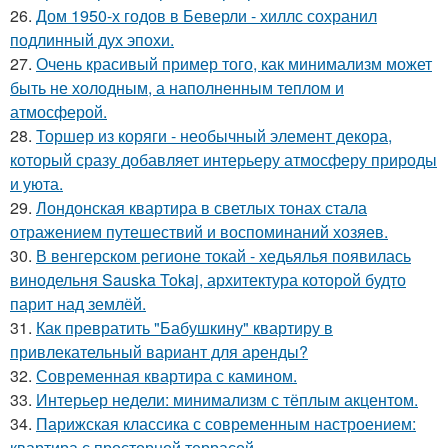
26.
Дом 1950-х годов в Беверли - хиллс сохранил
подлинный дух эпохи.
27.
Очень красивый пример того, как минимализм может
быть не холодным, а наполненным теплом и
атмосферой.
28.
Торшер из коряги - необычный элемент декора,
который сразу добавляет интерьеру атмосферу природы
и уюта.
29.
Лондонская квартира в светлых тонах стала
отражением путешествий и воспоминаний хозяев.
30.
В венгерском регионе токай - хедьялья появилась
винодельня Sauska Tokaj, архитектура которой будто
парит над землёй.
31.
Как превратить "Бабушкину" квартиру в
привлекательный вариант для аренды?
32.
Современная квартира с камином.
33.
Интерьер недели: минимализм с тёплым акцентом.
34.
Парижская классика с современным настроением:
квартира с просторной террасой.