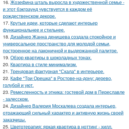
16.
Жозефина шталь выросла в художественной семье -
и этот бэкграунд чувствуется в каждом её
рождественском декоре.
17.
Крутые идеи, которые сделают интерьер
функциональнее и стильнее.
18.
Дизайнер Жанна денишева создала спокойное и
универсальное пространство для молодой семьи,
построенное на лаконичной и выдержанной палитре.
19.
Обзор квартиры в шоколадных тонах.
20.
Квартира в стиле минимализм.
21.
Трендовая фактурная "Скала" в интерьере.
22.
Кафе "Три Орешка" в Ростове-на-дону: дерево,
голубой и уют.
23.
Ремесленность и этника: гостевой дом в Переславле
- залесском.
24.
Дизайнер Валерия Москалева создала интерьер,
отражающий сильный характер и активную жизнь своей
заказчицы.
25.
Цветотерапия: яркая квартира в ноттинг - хилл.