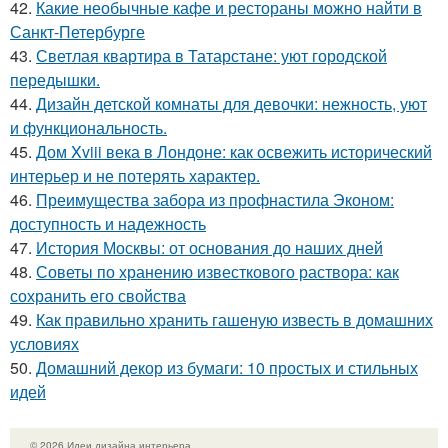
42.
Какие необычные кафе и рестораны можно найти в
Санкт-Петербурге
43.
Светлая квартира в Татарстане: уют городской
передышки.
44.
Дизайн детской комнаты для девочки: нежность, уют
и функциональность.
45.
Дом Xviii века в Лондоне: как освежить исторический
интерьер и не потерять характер.
46.
Преимущества забора из профнастила Эконом:
доступность и надежность
47.
История Москвы: от основания до наших дней
48.
Советы по хранению известкового раствора: как
сохранить его свойства
49.
Как правильно хранить гашеную известь в домашних
условиях
50.
Домашний декор из бумаги: 10 простых и стильных
идей
© 2026 Идеи дизайна интерьера