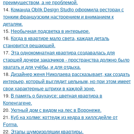
преимуществом, а не проблемой.
14.
Команда Oblik Design Studio оформила ресторан с
тонким французским настроением и вниманием к
деталям.
15.
Необычная подсветка в интерьере.
16.
Когда в квартире мало света, каждая деталь
становится решающей.
17.
Эта однокомнатная квартира создавалась для
старшей дочери заказчиков - пространства должно было
хватать и для учёбы, и для отдыха.
18.
Дизайнер женя Николаева рассказывает, как создать
интерьер, который выглядит цельным, но при этом имеет
свои характерные штрихи в каждой зоне.
19.
В память о баухаусе: цветная квартира в
Копенгагене.
20.
Уютный дом с видом на лес в Воронеже.
21.
Куб на холме: коттедж из кедра в хиллсдейле от
Forma.
22.
Этапы шумоизоляции квартиры.