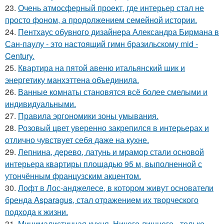
23.
Очень атмосферный проект, где интерьер стал не
просто фоном, а продолжением семейной истории.
24.
Пентхаус обувного дизайнера Александра Бирмана в
Сан-паулу - это настоящий гимн бразильскому mid -
Century.
25.
Квартира на пятой авеню итальянский шик и
энергетику манхэттена объединила.
26.
Ванные комнаты становятся всё более смелыми и
индивидуальными.
27.
Правила эргономики зоны умывания.
28.
Розовый цвет уверенно закрепился в интерьерах и
отлично чувствует себя даже на кухне.
29.
Лепнина, дерево, латунь и мрамор стали основой
интерьера квартиры площадью 95 м, выполненной с
утончённым французским акцентом.
30.
Лофт в Лос-анджелесе, в котором живут основатели
бренда Asparagus, стал отражением их творческого
подхода к жизни.
31.
Минималистичная кухня. Ничего лишнего - только