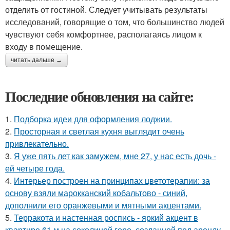
отделить от гостиной. Следует учитывать результаты
исследований, говорящие о том, что большинство людей
чувствуют себя комфортнее, располагаясь лицом к
входу в помещение.
читать дальше →
Последние обновления на сайте:
1.
Подборка идеи для оформления лоджии.
2.
Просторная и светлая кухня выглядит очень
привлекательно.
3.
Я уже пять лет как замужем, мне 27, у нас есть дочь -
ей четыре года.
4.
Интерьер построен на принципах цветотерапии: за
основу взяли марокканский кобальтово - синий,
дополнили его оранжевыми и мятными акцентами.
5.
Терракота и настенная роспись - яркий акцент в
квартире 61 м на соколиной горе, созданной под аренду.