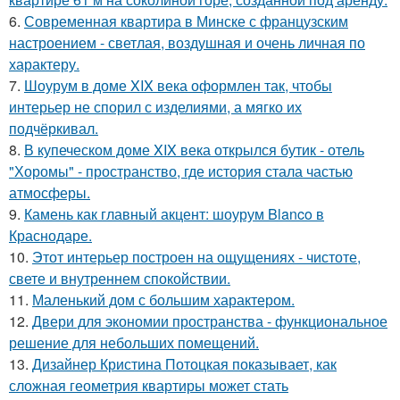
6.
Современная квартира в Минске с французским
настроением - светлая, воздушная и очень личная по
характеру.
7.
Шоурум в доме XIX века оформлен так, чтобы
интерьер не спорил с изделиями, а мягко их
подчёркивал.
8.
В купеческом доме XIX века открылся бутик - отель
"Хоромы" - пространство, где история стала частью
атмосферы.
9.
Камень как главный акцент: шоурум Blanco в
Краснодаре.
10.
Этот интерьер построен на ощущениях - чистоте,
свете и внутреннем спокойствии.
11.
Маленький дом с большим характером.
12.
Двери для экономии пространства - функциональное
решение для небольших помещений.
13.
Дизайнер Кристина Потоцкая показывает, как
сложная геометрия квартиры может стать