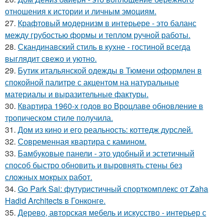
отношения к истории и личным эмоциям.
27.
Крафтовый модернизм в интерьере - это баланс
между грубостью формы и теплом ручной работы.
28.
Скандинавский стиль в кухне - гостиной всегда
выглядит свежо и уютно.
29.
Бутик итальянской одежды в Тюмени оформлен в
спокойной палитре с акцентом на натуральные
материалы и выразительные фактуры.
30.
Квартира 1960-х годов во Вроцлаве обновление в
тропическом стиле получила.
31.
Дом из кино и его реальность: коттедж дурслей.
32.
Современная квартира с камином.
33.
Бамбуковые панели - это удобный и эстетичный
способ быстро обновить и выровнять стены без
сложных мокрых работ.
34.
Go Park Sai: футуристичный спорткомплекс от Zaha
Hadid Architects в Гонконге.
35.
Дерево, авторская мебель и искусство - интерьер с