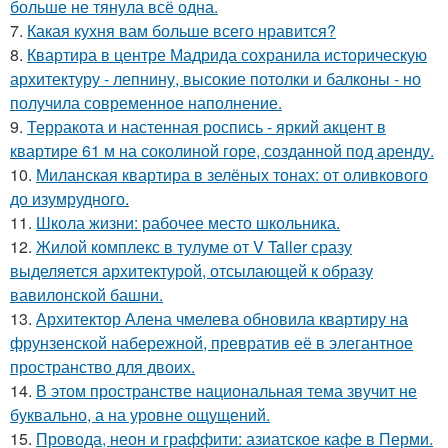
больше не тянула всё одна.
7.
Какая кухня вам больше всего нравится?
8.
Квартира в центре Мадрида сохранила историческую
архитектуру - лепнину, высокие потолки и балконы - но
получила современное наполнение.
9.
Терракота и настенная роспись - яркий акцент в
квартире 61 м на соколиной горе, созданной под аренду.
10.
Миланская квартира в зелёных тонах: от оливкового
до изумрудного.
11.
Школа жизни: рабочее место школьника.
12.
Жилой комплекс в тулуме от V Taller сразу
выделяется архитектурой, отсылающей к образу
вавилонской башни.
13.
Архитектор Алена чмелева обновила квартиру на
фрунзенской набережной, превратив её в элегантное
пространство для двоих.
14.
В этом пространстве национальная тема звучит не
буквально, а на уровне ощущений.
15.
Провода, неон и граффити: азиатское кафе в Перми.