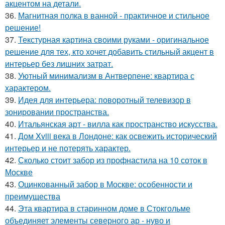
акцентом на детали.
36.
Магнитная полка в ванной - практичное и стильное
решение!
37.
Текстурная картина своими руками - оригинальное
решение для тех, кто хочет добавить стильный акцент в
интерьер без лишних затрат.
38.
Уютный минимализм в Антверпене: квартира с
характером.
39.
Идея для интерьера: поворотный телевизор в
зонировании пространства.
40.
Итальянская арт - вилла как пространство искусства.
41.
Дом Xviii века в Лондоне: как освежить исторический
интерьер и не потерять характер.
42.
Сколько стоит забор из профнастила на 10 соток в
Москве
43.
Оцинкованный забор в Москве: особенности и
преимущества
44.
Эта квартира в старинном доме в Стокгольме
объединяет элементы северного ар - нуво и