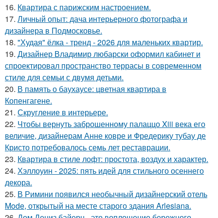
16.
Квартира с парижским настроением.
17.
Личный опыт: дача интерьерного фотографа и
дизайнера в Подмосковье.
18.
"Худая" ёлка - тренд - 2026 для маленьких квартир.
19.
Дизайнер Владимир любарски оформил кабинет и
спроектировал пространство террасы в современном
стиле для семьи с двумя детьми.
20.
В память о баухаусе: цветная квартира в
Копенгагене.
21.
Скругление в интерьере.
22.
Чтобы вернуть заброшенному палаццо Xiii века его
величие, дизайнерам Анне ковре и Фредерику тубау де
Кристо потребовалось семь лет реставрации.
23.
Квартира в стиле лофт: простота, воздух и характер.
24.
Хэллоуин - 2025: пять идей для стильного осеннего
декора.
25.
В Римини появился необычный дизайнерский отель
Mode, открытый на месте старого здания Arlesiana.
26.
Дом Дениз байерн - это воплощение бережного