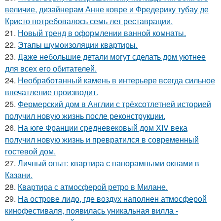
величие, дизайнерам Анне ковре и Фредерику тубау де
Кристо потребовалось семь лет реставрации.
21.
Новый тренд в оформлении ванной комнаты.
22.
Этапы шумоизоляции квартиры.
23.
Даже небольшие детали могут сделать дом уютнее
для всех его обитателей.
24.
Необработанный камень в интерьере всегда сильное
впечатление производит.
25.
Фермерский дом в Англии с трёхсотлетней историей
получил новую жизнь после реконструкции.
26.
На юге Франции средневековый дом XIV века
получил новую жизнь и превратился в современный
гостевой дом.
27.
Личный опыт: квартира с панорамными окнами в
Казани.
28.
Квартира с атмосферой ретро в Милане.
29.
На острове лидо, где воздух наполнен атмосферой
кинофестиваля, появилась уникальная вилла -