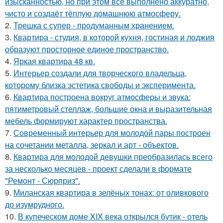
изысканностью, но при этом всё выполнено аккуратно,
чисто и создаёт тёплую домашнюю атмосферу.
2.
Трешка с супер - продуманным хранением.
3.
Квартира - студия, в которой кухня, гостиная и лоджия
образуют просторное единое пространство.
4.
Яркая квартира 48 кв.
5.
Интерьер создали для творческого владельца,
которому близка эстетика свободы и эксперимента.
6.
Квартира построена вокруг атмосферы и звука:
пятиметровый стеллаж, большие окна и выразительная
мебель формируют характер пространства.
7.
Современный интерьер для молодой пары построен
на сочетании металла, зеркал и арт - объектов.
8.
Квартира для молодой девушки преобразилась всего
за несколько месяцев - проект сделали в формате
"Ремонт - Сюрприз".
9.
Миланская квартира в зелёных тонах: от оливкового
до изумрудного.
10.
В купеческом доме XIX века открылся бутик - отель