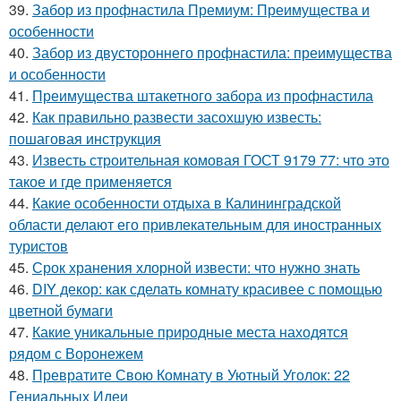
39.
Забор из профнастила Премиум: Преимущества и
особенности
40.
Забор из двустороннего профнастила: преимущества
и особенности
41.
Преимущества штакетного забора из профнастила
42.
Как правильно развести засохшую известь:
пошаговая инструкция
43.
Известь строительная комовая ГОСТ 9179 77: что это
такое и где применяется
44.
Какие особенности отдыха в Калининградской
области делают его привлекательным для иностранных
туристов
45.
Срок хранения хлорной извести: что нужно знать
46.
DIY декор: как сделать комнату красивее с помощью
цветной бумаги
47.
Какие уникальные природные места находятся
рядом с Воронежем
48.
Превратите Свою Комнату в Уютный Уголок: 22
Гениальных Идеи