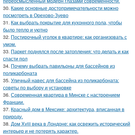
переосмысленный модерн глазами современности.
30.
Какие основные достопримечательности можно
посмотреть в Орехово-Зуево
31.
Как выбрать покрытие для кухонного пола, чтобы
было тепло и уютно
32.
Постирочный уголок в квартире: как организовать с
умом.
33.
Паркет поднялся после затопления: что делать и как
спасти пол
34.
Почему выбрать павильоны для бассейнов из
поликарбоната
35.
Уличный навес для бассейна из поликарбоната:
советы по выбору и установке
36.
Современная квартира в Минске с настроением
Франции.
37.
Красный дом в Мексике: архитектура, вписанная в
природу.
38.
Дом Xviii века в Лондоне: как освежить исторический
интерьер и не потерять характер.