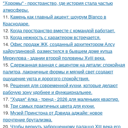
"Хоромы" - пространство, где история стала частью
атмосферы.
11.
Камень как главный акцент: шоурум Blanco в
Краснодаре.
12.
Когда пространство вместе с командой работает.
13.
Когда нежность с характером встречается.
14.
Офис продаж ЖК, созданный архитектором Алсу
хайрутдиновой, разместился в бывшем доме купца
Меркулова - здании второй половины Xviii века.
15.
Сдержанная ванная с акцентом на детали: спокойная
палитра, лаконичные формы и мягкий свет создают
ощущение уюта и дорогого спокойствия.
16.
Решения для современной кухни, которые делают
рабочую зону удобнее и функциональнее.
17.
"Худая" ёлка - тренд - 2026 для маленьких квартир.
18.
Три самых практичных цвета для кухни.
19.
Музей Принстона от Дэвида аджайе: новое
прочтение брутализма.
20.
Чтобы вернуть заброшенному палаццо Xiii века его