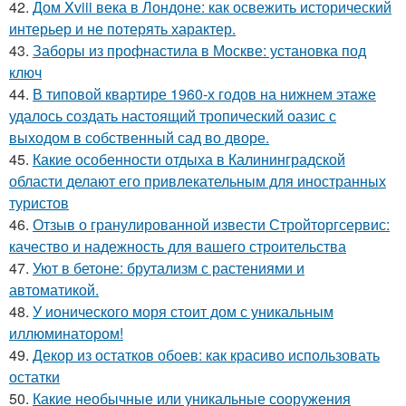
42.
Дом Xviii века в Лондоне: как освежить исторический
интерьер и не потерять характер.
43.
Заборы из профнастила в Москве: установка под
ключ
44.
В типовой квартире 1960-х годов на нижнем этаже
удалось создать настоящий тропический оазис с
выходом в собственный сад во дворе.
45.
Какие особенности отдыха в Калининградской
области делают его привлекательным для иностранных
туристов
46.
Отзыв о гранулированной извести Стройторгсервис:
качество и надежность для вашего строительства
47.
Уют в бетоне: брутализм с растениями и
автоматикой.
48.
У ионического моря стоит дом с уникальным
иллюминатором!
49.
Декор из остатков обоев: как красиво использовать
остатки
50.
Какие необычные или уникальные сооружения