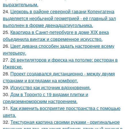
выразительным.
24.
Церковь в районе северной гавани Копенгагена
выделяется необычной геометрией - её главный зал
выполнен в форме двенадцатиугольника.
25.
Квартира в Санкт-петербурге в доме XIX века
объединила винтаж и современное искусство.
26.
Цвет дивана способен задать настроение всему
интерьеру.
27.
26 вентиляторов и фреска на потолке: ресторан в
Ижевске.
28.
Проект создавался дистанционно - между двумя
странами и взглядами на комфорт.
29.
Искусство как источник вдохновения.
30.
Дом в Торонто с 19 видами плитки и
средиземноморским настроением.
31.
Как изменить восприятие пространства с помощью
цвета.
32.
Текстурная картина своими руками - оригинальное
решение для тех, кто хочет добавить стильный акцент в