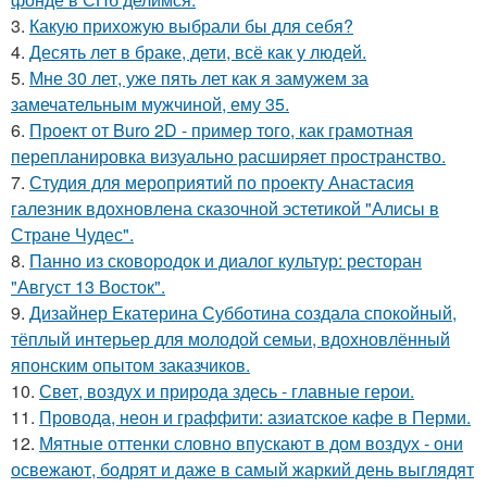
3.
Какую прихожую выбрали бы для себя?
4.
Десять лет в браке, дети, всё как у людей.
5.
Мне 30 лет, уже пять лет как я замужем за
замечательным мужчиной, ему 35.
6.
Проект от Buro 2D - пример того, как грамотная
перепланировка визуально расширяет пространство.
7.
Студия для мероприятий по проекту Анастасия
галезник вдохновлена сказочной эстетикой "Алисы в
Стране Чудес".
8.
Панно из сковородок и диалог культур: ресторан
"Август 13 Восток".
9.
Дизайнер Екатерина Субботина создала спокойный,
тёплый интерьер для молодой семьи, вдохновлённый
японским опытом заказчиков.
10.
Свет, воздух и природа здесь - главные герои.
11.
Провода, неон и граффити: азиатское кафе в Перми.
12.
Мятные оттенки словно впускают в дом воздух - они
освежают, бодрят и даже в самый жаркий день выглядят