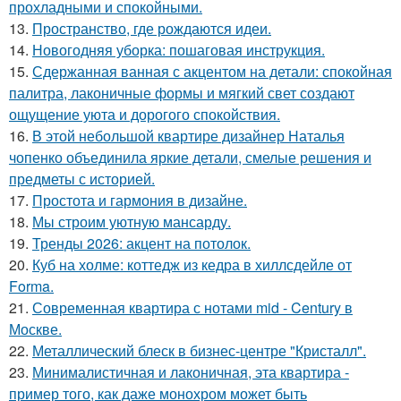
прохладными и спокойными.
13.
Пространство, где рождаются идеи.
14.
Новогодняя уборка: пошаговая инструкция.
15.
Сдержанная ванная с акцентом на детали: спокойная
палитра, лаконичные формы и мягкий свет создают
ощущение уюта и дорогого спокойствия.
16.
В этой небольшой квартире дизайнер Наталья
чопенко объединила яркие детали, смелые решения и
предметы с историей.
17.
Простота и гармония в дизайне.
18.
Мы строим уютную мансарду.
19.
Тренды 2026: акцент на потолок.
20.
Куб на холме: коттедж из кедра в хиллсдейле от
Forma.
21.
Современная квартира с нотами mid - Century в
Москве.
22.
Металлический блеск в бизнес-центре "Кристалл".
23.
Минималистичная и лаконичная, эта квартира -
пример того, как даже монохром может быть