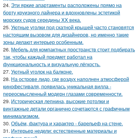
24.
Эти яркие апартаменты расположены прямо на
борту круизного лайнера и вдохновлены эстетикой
морских судов середины XX века.
25.
Уютные уголки под скатной крышей часто становятся
настоящим вызовом для дизайнеров, но именно такие
зоны делают интерьер особенным.
26.
Мебель для компактных пространств стоит подбирать
так, чтобы каждый предмет работал на
функциональность и визуальную лёгкость.
27.
Уютный уголок на балконе.
28.
На острове лидо, где воздух наполнен атмосферой
кинофестиваля, появилась уникальная вилла -
переосмысленный модерн глазами современности.
29.
Историческая лепнина, высокие потолки и
винтажные детали органично сочетаются с графичным
минимализмом.
30.
Объём, фактура и характер - барельеф на стене.
31.
Интерьер недели: естественные материалы и