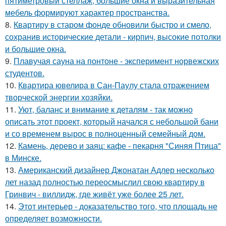
пятиметровый стеллаж, большие окна и выразительная
мебель формируют характер пространства.
8.
Квартиру в старом фонде обновили быстро и смело,
сохранив исторические детали - кирпич, высокие потолки
и большие окна.
9.
Плавучая сауна на понтоне - эксперимент норвежских
студентов.
10.
Квартира ювелира в Сан-Паулу стала отражением
творческой энергии хозяйки.
11.
Уют, баланс и внимание к деталям - так можно
описать этот проект, который начался с небольшой бани
и со временем вырос в полноценный семейный дом.
12.
Камень, дерево и заяц: кафе - пекарня "Синяя Птица"
в Минске.
13.
Американский дизайнер Джонатан Адлер несколько
лет назад полностью переосмыслил свою квартиру в
Гринвич - виллидж, где живёт уже более 25 лет.
14.
Этот интерьер - доказательство того, что площадь не
определяет возможности.