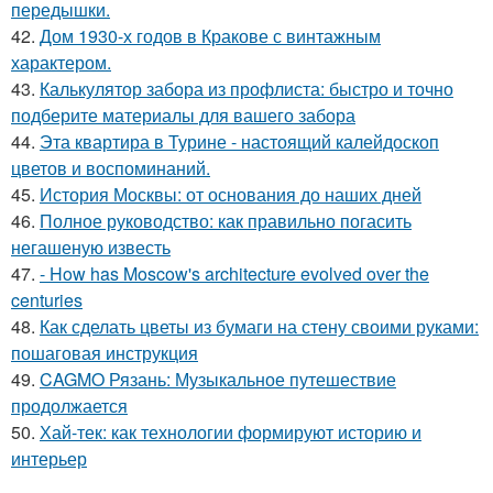
передышки.
42.
Дом 1930-х годов в Кракове с винтажным
характером.
43.
Калькулятор забора из профлиста: быстро и точно
подберите материалы для вашего забора
44.
Эта квартира в Турине - настоящий калейдоскоп
цветов и воспоминаний.
45.
История Москвы: от основания до наших дней
46.
Полное руководство: как правильно погасить
негашеную известь
47.
- How has Moscow's architecture evolved over the
centuries
48.
Как сделать цветы из бумаги на стену своими руками:
пошаговая инструкция
49.
CAGMO Рязань: Музыкальное путешествие
продолжается
50.
Хай-тек: как технологии формируют историю и
интерьер