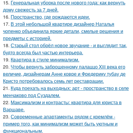
15.
Генеральная уборка после нового года: как вернуть
дому свежесть за 7 дней.
16.
Пространство, где рождаются идеи.
17.
В этой небольшой квартире дизайнер Наталья
чопенко объединила яркие детали, смелые решения и
предметы с историей.
18.
Старый стол обрёл новое звучание - и выглядит так,
будто всегда был частью интерьера.
19.
Квартира в стиле минимализм.
20.
Чтобы вернуть заброшенному палаццо Xiii века его
величие, дизайнерам Анне ковре и Фредерику тубау де
Кристо потребовалось семь лет реставрации.
21.
Куда поехать на выходных: арт - пространство в селе
менчаково под Суздалем.
22.
Максимализм и контрасты: квартира для юриста в
Варшаве.
23.
Современные апартаменты рядом с кремлём -
пример того, как минимализм может быть уютным и
функциональным.