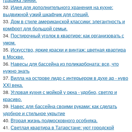
графика линий.
32.
Идея для дополнительного хранения на кухне:
выдвижной узкий шкафчик для специй.
33.
Дом в стиле американской классики: элегантность и
комфорт для большой семьи.
34.
Постирочный уголок в квартире: как организовать с
умом.
35.
Искусство, яркие краски и винтаж: цветная квартира
в Москве.
36.
Навесы для бассейна из поликарбоната: все, что
нужно знать
37.
Вилла на острове лидо с интерьером в духе ар - нуво
XXI века.
38.
Угловая кухня с мойкой у окна - удобно, светло и
красиво.
39.
Навес для бассейна своими руками: как сделать
удобное и стильное укрытие
40.
Вторая жизнь подмосковного особняка.
41.
Светлая квартира в Татарстане: уют городской