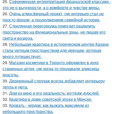
25.
Современная интерпретация французской классики -
это не о вычурности, а о комфорте и чувстве меры.
26.
Очень атмосферный проект, где интерьер стал не
просто фоном, а продолжением семейной истории.
27.
Стеклянная перегородка помогает разделить
пространство на функциональные зоны, не лишая его
света и воздуха.
28.
Небольшая квартира в историческом центре Казани
стала уютным пространством для девушки, которая
много путешествует.
29.
Магазин косметики в Торонто оформлен в духе
старинных аптек, где когда-то продавали эликсиры
красоты.
30.
Деревянный стеллаж всегда добавляет интерьеру
тепла и уюта.
31.
Дом из кино и его реальность: коттедж дурслей.
32.
Квартира в доме советской эпохи в Минске.
33.
Кровать - чердак: как выжать максимум из
небольшого пространства.