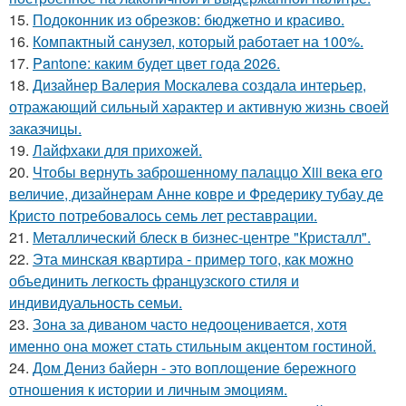
15.
Подоконник из обрезков: бюджетно и красиво.
16.
Компактный санузел, который работает на 100%.
17.
Pantone: каким будет цвет года 2026.
18.
Дизайнер Валерия Москалева создала интерьер,
отражающий сильный характер и активную жизнь своей
заказчицы.
19.
Лайфхаки для прихожей.
20.
Чтобы вернуть заброшенному палаццо Xiii века его
величие, дизайнерам Анне ковре и Фредерику тубау де
Кристо потребовалось семь лет реставрации.
21.
Металлический блеск в бизнес-центре "Кристалл".
22.
Эта минская квартира - пример того, как можно
объединить легкость французского стиля и
индивидуальность семьи.
23.
Зона за диваном часто недооценивается, хотя
именно она может стать стильным акцентом гостиной.
24.
Дом Дениз байерн - это воплощение бережного
отношения к истории и личным эмоциям.