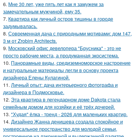
6.
Мне 30 лет, уже пять лет как я замужем за
замечательным мужчиной, ему 35.
7.
Квартира как личный остров тишины в городе
задумывалась.
8.
Современная дача с природными мотивами: дом 147,
3 м от Zrobim Architects.
9.
Московский офис девелопера "Брусника" - это не
просто рабочие места, а продуманная экосистема.
10.
Панорамные виды, средиземноморское настроение
и натуральные материалы легли в основу проекта
дизайнера Елены Кулагиной.
11.
Личный опыт: дача интерьерного фотографа и
дизайнера в Подмосковье.
12.
Эта квартира в легендарном доме Dakota стала
семейным домом для хозяйки и её трёх дочерей.
13.
"Худая" ёлка - тренд - 2026 для маленьких квартир.
14.
Дизайнер Жанна денишева создала спокойное и
универсальное пространство для молодой семьи,
построенное на лаконичной и выдержанной палитре.