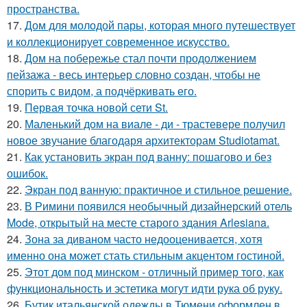
пространства.
17.
Дом для молодой пары, которая много путешествует
и коллекционирует современное искусство.
18.
Дом на побережье стал почти продолжением
пейзажа - весь интерьер словно создан, чтобы не
спорить с видом, а подчёркивать его.
19.
Первая точка новой сети St.
20.
Маленький дом на виале - ди - трастевере получил
новое звучание благодаря архитекторам Studiotamat.
21.
Как установить экран под ванну: пошагово и без
ошибок.
22.
Экран под ванную: практичное и стильное решение.
23.
В Римини появился необычный дизайнерский отель
Mode, открытый на месте старого здания Arlesiana.
24.
Зона за диваном часто недооценивается, хотя
именно она может стать стильным акцентом гостиной.
25.
Этот дом под минском - отличный пример того, как
функциональность и эстетика могут идти рука об руку.
26.
Бутик итальянской одежды в Тюмени оформлен в