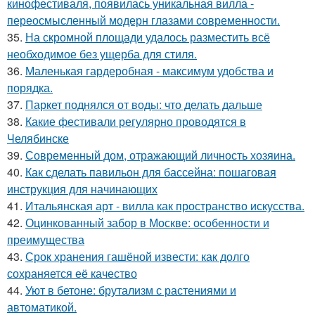
кинофестиваля, появилась уникальная вилла -
переосмысленный модерн глазами современности.
35.
На скромной площади удалось разместить всё
необходимое без ущерба для стиля.
36.
Маленькая гардеробная - максимум удобства и
порядка.
37.
Паркет поднялся от воды: что делать дальше
38.
Какие фестивали регулярно проводятся в
Челябинске
39.
Современный дом, отражающий личность хозяина.
40.
Как сделать павильон для бассейна: пошаговая
инструкция для начинающих
41.
Итальянская арт - вилла как пространство искусства.
42.
Оцинкованный забор в Москве: особенности и
преимущества
43.
Срок хранения гашёной извести: как долго
сохраняется её качество
44.
Уют в бетоне: брутализм с растениями и
автоматикой.