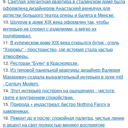
9.
Светлая элегантная квартира в сталинском доме была
оформлена дизайнером Анастасией венедчук для
артистки большого театра оперы и балета в Минске.
10.
Шоурум в доме XIX века оформлен так, чтобы
интерьер не спорил с изделиями, а мягко их
подчёркивал.
11.
В купеческом доме XIX века открылся бутик - отель
"Хоромы" - пространство, где история стала частью
атмосферы.
12.
Ресторан "Буян" в Красноярске.
13.
Из типовой панельной квартиры дизайнер Валерия
Макаревич создала выразительный интерьер в духе mid
- Century Modern.
14.
Этот интерьер построен на ощущениях - чистоте,
свете и внутреннем спокойствии.
15.
Природа + индастриал: бистро Nothing Fancy в
хамовниках.
16.
Ремонт до и после: спокойная палитра, чистые линии
и акцент на свет полностью меняют восприятие