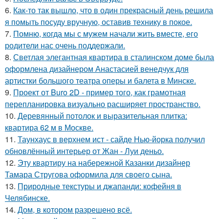
6.
Как-то так вышло, что в один прекрасный день решила
я помыть посуду вручную, оставив технику в покое.
7.
Помню, когда мы с мужем начали жить вместе, его
родители нас очень поддержали.
8.
Светлая элегантная квартира в сталинском доме была
оформлена дизайнером Анастасией венедчук для
артистки большого театра оперы и балета в Минске.
9.
Проект от Buro 2D - пример того, как грамотная
перепланировка визуально расширяет пространство.
10.
Деревянный потолок и выразительная плитка:
квартира 62 м в Москве.
11.
Таунхаус в верхнем ист - сайде Нью-йорка получил
обновлённый интерьер от Жан - Луи деньо.
12.
Эту квартиру на набережной Казанки дизайнер
Тамара Стругова оформила для своего сына.
13.
Природные текстуры и джапанди: кофейня в
Челябинске.
14.
Дом, в котором разрешено всё.