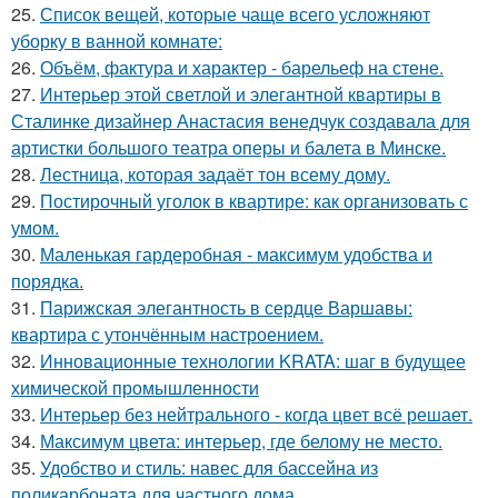
25.
Список вещей, которые чаще всего усложняют
уборку в ванной комнате:
26.
Объём, фактура и характер - барельеф на стене.
27.
Интерьер этой светлой и элегантной квартиры в
Сталинке дизайнер Анастасия венедчук создавала для
артистки большого театра оперы и балета в Минске.
28.
Лестница, которая задаёт тон всему дому.
29.
Постирочный уголок в квартире: как организовать с
умом.
30.
Маленькая гардеробная - максимум удобства и
порядка.
31.
Парижская элегантность в сердце Варшавы:
квартира с утончённым настроением.
32.
Инновационные технологии KRATA: шаг в будущее
химической промышленности
33.
Интерьер без нейтрального - когда цвет всё решает.
34.
Максимум цвета: интерьер, где белому не место.
35.
Удобство и стиль: навес для бассейна из
поликарбоната для частного дома