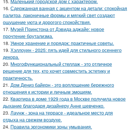
15.
Маленький городской дом с характером.
16.
Сдержанная ванная с акцентом на детали: спокойная
палитра, лаконичные формы и мягкий свет создают
ощущение уюта и дорогого спокойствия.
17.
Музей Принстона от Дэвида аджайе: новое
прочтение брутализма.
18.
Умное хранение и порядок: практичные советы.
19.
Хэллоуин - 2025: пять идей для стильного осеннего
декора.
20.
Многофункциональный стеллаж - это отличное
решение для тех, кто хочет совместить эстетику и
практичность.
21.
Дом Дениз байерн - это воплощение бережного
отношения к истории и личным эмоциям.
22.
Квартира в доме 1929 года в Москве получила новое
дыхание благодаря дизайнеру Анне шевченко.
23.
Лаунж - зона на террасе - идеальное место для
отдыха на свежем воздухе.
24.
Правила эргономики зоны умывания.