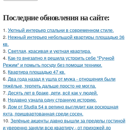
Последние обновления на сайте:
1.
Уютный интерьер спальни в современном стиле.
2.
Нежный интерьер небольшой квартиры площадью 36
кв.
3.
Светлая, красивая и уютная квартира.
4.
Как-то внезапно я решила устроить себе "Ручной
Режим" и помыть посуду без помощи техники.
5.
Квартира площадью 47 кв.
6.
Два года назад я ушла от мужа - отношения были
тяжёлые, терпеть дальше просто не могла.
7.
Десять лет в браке, дети, всё как у людей.
8.
Недавно узнала одну странную историю.
9.
Дом от Studia 54 в репино выглядит как роскошная
яхта, пришвартованная среди сосен.
10.
Зелёные акценты давно вышли за пределы гостиной
и уверенно заняли всю квартиру - от прихожей до