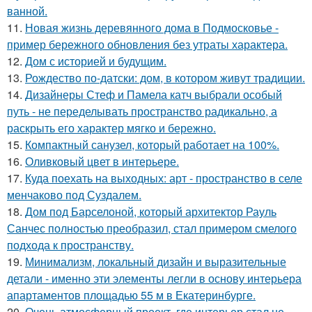
ванной.
11.
Новая жизнь деревянного дома в Подмосковье -
пример бережного обновления без утраты характера.
12.
Дом с историей и будущим.
13.
Рождество по-датски: дом, в котором живут традиции.
14.
Дизайнеры Стеф и Памела катч выбрали особый
путь - не переделывать пространство радикально, а
раскрыть его характер мягко и бережно.
15.
Компактный санузел, который работает на 100%.
16.
Оливковый цвет в интерьере.
17.
Куда поехать на выходных: арт - пространство в селе
менчаково под Суздалем.
18.
Дом под Барселоной, который архитектор Рауль
Санчес полностью преобразил, стал примером смелого
подхода к пространству.
19.
Минимализм, локальный дизайн и выразительные
детали - именно эти элементы легли в основу интерьера
апартаментов площадью 55 м в Екатеринбурге.
20.
Очень атмосферный проект, где интерьер стал не