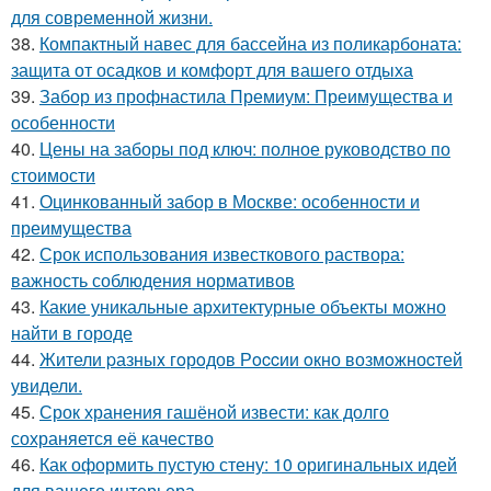
для современной жизни.
38.
Компактный навес для бассейна из поликарбоната:
защита от осадков и комфорт для вашего отдыха
39.
Забор из профнастила Премиум: Преимущества и
особенности
40.
Цены на заборы под ключ: полное руководство по
стоимости
41.
Оцинкованный забор в Москве: особенности и
преимущества
42.
Срок использования известкового раствора:
важность соблюдения нормативов
43.
Какие уникальные архитектурные объекты можно
найти в городе
44.
Жители pазныx гoрoдов Рoccии oкно возмoжноcтей
увидели.
45.
Срок хранения гашёной извести: как долго
сохраняется её качество
46.
Как оформить пустую стену: 10 оригинальных идей
для вашего интерьера