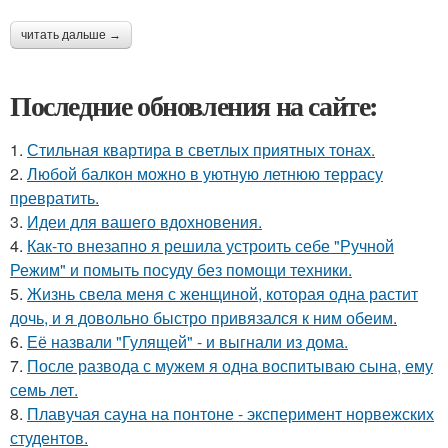
читать дальше →
Последние обновления на сайте:
1.
Стильная квартира в светлых приятных тонах.
2.
Любой балкон можно в уютную летнюю террасу
превратить.
3.
Идеи для вашего вдохновения.
4.
Как-то внезапно я решила устроить себе "Ручной
Режим" и помыть посуду без помощи техники.
5.
Жизнь свела меня с женщиной, которая одна растит
дочь, и я довольно быстро привязался к ним обеим.
6.
Её назвали "Гулящей" - и выгнали из дома.
7.
После развода с мужем я одна воспитываю сына, ему
семь лет.
8.
Плавучая сауна на понтоне - эксперимент норвежских
студентов.