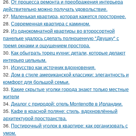
26.
От процесса ремонта и преображения интерьера
действительно можно получать удовольствие.
27.
Маленькая квартира, которая кажется просторнее.
28.
Современная квартира с камином.
29.
Из однокомнатной квартиры во второсортной
панельке удалось сделать полноценную "Двушку" с
тремя окнами и ощущением простора.
30.
Как обыграть торец кухни: детали, которые делают
интерьер цельным.
31.
Искусство как источник вдохновения.
32.
Дом в стиле американской классики: элегантность и
комфорт для большой семьи.
33.
Какие скрытые уголки города знают только местные
жители
34.
Диалог с природой: отель Montenotte в Ирландии.
35.
Кафе в красной поляне: стиль, вдохновлённый
архитектурой пространства.
36.
Постирочный уголок в квартире: как организовать с
умом.