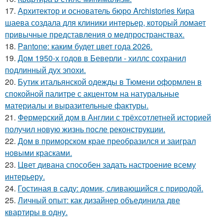
17.
Архитектор и основатель бюро Archistories Кира
шаева создала для клиники интерьер, который ломает
привычные представления о медпространствах.
18.
Pantone: каким будет цвет года 2026.
19.
Дом 1950-х годов в Беверли - хиллс сохранил
подлинный дух эпохи.
20.
Бутик итальянской одежды в Тюмени оформлен в
спокойной палитре с акцентом на натуральные
материалы и выразительные фактуры.
21.
Фермерский дом в Англии с трёхсотлетней историей
получил новую жизнь после реконструкции.
22.
Дом в приморском крае преобразился и заиграл
новыми красками.
23.
Цвет дивана способен задать настроение всему
интерьеру.
24.
Гостиная в саду: домик, сливающийся с природой.
25.
Личный опыт: как дизайнер объединила две
квартиры в одну.