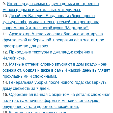
9.
Интерьер для семьи с двумя детьми построен на
мягких формах и тактильных материалах.
10.
Дизайнер Валерия Богданова из бюро проект
культура оформила интерьер семейного ресторана
современной итальянской кухни "Маргарита".
11.
Архитектор Алена чмелева обновила квартиру на
фрунзенской набережной, превратив её в элегантное
пространство для двоих.
12.
Природные текстуры и джапанди: кофейня в
Челябинске.
13.
Мятные оттенки словно впускают в дом воздух - они
освежают, бодрят и даже в самый жаркий день выглядят
прохладными и спокойными.
14.
Генеральная уборка после нового года: как вернуть
дому свежесть за 7 дней.
15.
Сдержанная ванная с акцентом на детали: спокойная
палитра, лаконичные формы и мягкий свет создают
ощущение уюта и дорогого спокойствия.
16.
Квартира в стиле минимализм.