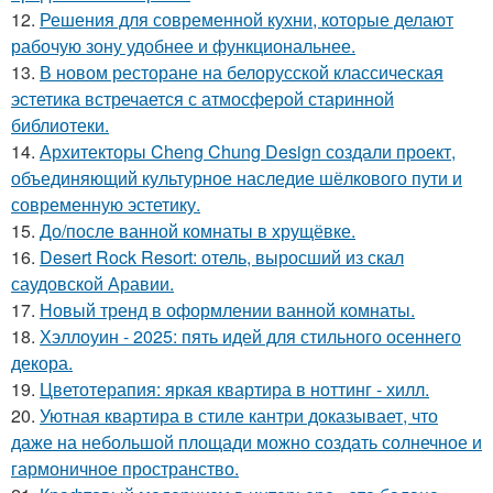
12.
Решения для современной кухни, которые делают
рабочую зону удобнее и функциональнее.
13.
В новом ресторане на белорусской классическая
эстетика встречается с атмосферой старинной
библиотеки.
14.
Архитекторы Cheng Chung Design создали проект,
объединяющий культурное наследие шёлкового пути и
современную эстетику.
15.
До/после ванной комнаты в хрущёвке.
16.
Desert Rock Resort: отель, выросший из скал
саудовской Аравии.
17.
Новый тренд в оформлении ванной комнаты.
18.
Хэллоуин - 2025: пять идей для стильного осеннего
декора.
19.
Цветотерапия: яркая квартира в ноттинг - хилл.
20.
Уютная квартира в стиле кантри доказывает, что
даже на небольшой площади можно создать солнечное и
гармоничное пространство.