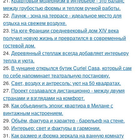
21.
Крафтовый модернизм в интерьере - это баланс
между грубостью формы и теплом ручной работы.
22.
Лаунж - зона на террасе - идеальное место для
отдыха на свежем воздухе.
23.
На юге Франции средневековый дом XIV века
получил новую жизнь и превратился в современный
гостевой дом.
24.
Деревянный стеллаж всегда добавляет интерьеру
тепла и уюта.
25.
В чунцине открылся бутик Curiel Casa, который сам
по себе напоминает театральную постановку.
26.
Свет, воздух и антресоль: уют на 50 квадратах.
27.
Проект создавался дистанционно - между двумя
странами и взглядами на комфорт.
28.
Как объединить эпохи: квартира в Милане с
винтажным настроением.
29.
Объём, фактура и характер - барельеф на стене.
30.
Интерьер: свет и фактуры в гармонии.
31.
Как размер и форма зеркала на ванную комнату