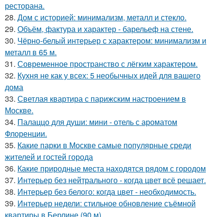
ресторана.
28.
Дом с историей: минимализм, металл и стекло.
29.
Объём, фактура и характер - барельеф на стене.
30.
Чёрно-белый интерьер с характером: минимализм и
металл в 65 м.
31.
Современное пространство с лёгким характером.
32.
Кухня не как у всех: 5 необычных идей для вашего
дома
33.
Светлая квартира с парижским настроением в
Москве.
34.
Палаццо для души: мини - отель с ароматом
Флоренции.
35.
Какие парки в Москве самые популярные среди
жителей и гостей города
36.
Какие природные места находятся рядом с городом
37.
Интерьер без нейтрального - когда цвет всё решает.
38.
Интерьер без белого: когда цвет - необходимость.
39.
Интерьер недели: стильное обновление съёмной
квартиры в Берлине (90 м).