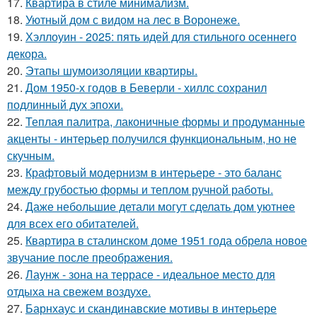
17.
Квартира в стиле минимализм.
18.
Уютный дом с видом на лес в Воронеже.
19.
Хэллоуин - 2025: пять идей для стильного осеннего
декора.
20.
Этапы шумоизоляции квартиры.
21.
Дом 1950-х годов в Беверли - хиллс сохранил
подлинный дух эпохи.
22.
Теплая палитра, лаконичные формы и продуманные
акценты - интерьер получился функциональным, но не
скучным.
23.
Крафтовый модернизм в интерьере - это баланс
между грубостью формы и теплом ручной работы.
24.
Даже небольшие детали могут сделать дом уютнее
для всех его обитателей.
25.
Квартира в сталинском доме 1951 года обрела новое
звучание после преображения.
26.
Лаунж - зона на террасе - идеальное место для
отдыха на свежем воздухе.
27.
Барнхаус и скандинавские мотивы в интерьере