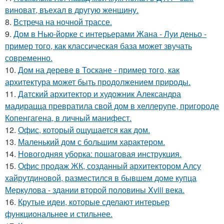
виноват, въехал в другую женщину.
8.
Встреча на ночной трассе.
9.
Дом в Нью-йорке с интерьерами Жана - Луи деньо -
пример того, как классическая база может звучать
современно.
10.
Дом на дереве в Тоскане - пример того, как
архитектура может быть продолжением природы.
11.
Датский архитектор и художник Александра
мадирацца превратила свой дом в хеллерупе, пригороде
Копенгагена, в личный манифест.
12.
Офис, который ощущается как дом.
13.
Маленький дом с большим характером.
14.
Новогодняя уборка: пошаговая инструкция.
15.
Офис продаж ЖК, созданный архитектором Алсу
хайрутдиновой, разместился в бывшем доме купца
Меркулова - здании второй половины Xviii века.
16.
Крутые идеи, которые сделают интерьер
функциональнее и стильнее.