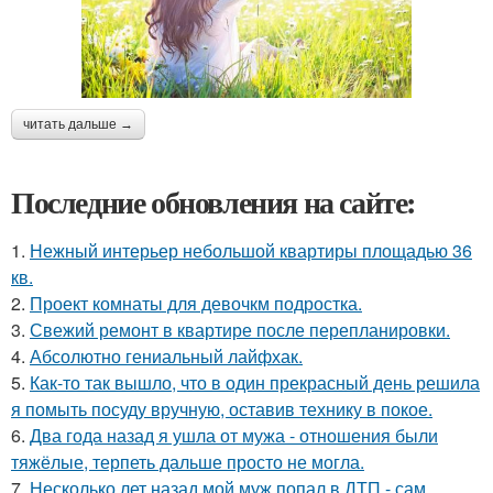
читать дальше →
Последние обновления на сайте:
1.
Нежный интерьер небольшой квартиры площадью 36
кв.
2.
Проект комнаты для девочкм подростка.
3.
Свежий ремонт в квартире после перепланировки.
4.
Абсолютно гениальный лайфхак.
5.
Как-то так вышло, что в один прекрасный день решила
я помыть посуду вручную, оставив технику в покое.
6.
Два года назад я ушла от мужа - отношения были
тяжёлые, терпеть дальше просто не могла.
7.
Несколько лет назад мой муж попал в ДТП - сам