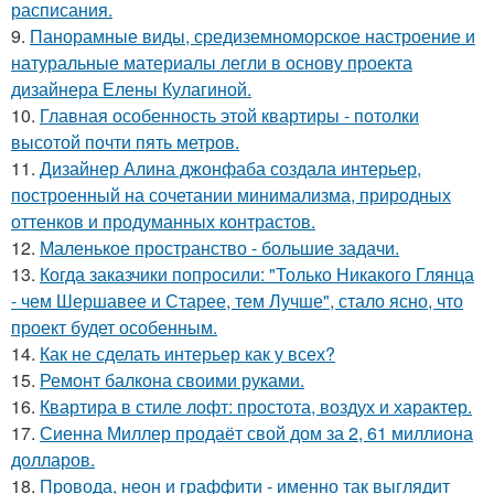
расписания.
9.
Панорамные виды, средиземноморское настроение и
натуральные материалы легли в основу проекта
дизайнера Елены Кулагиной.
10.
Главная особенность этой квартиры - потолки
высотой почти пять метров.
11.
Дизайнер Алина джонфаба создала интерьер,
построенный на сочетании минимализма, природных
оттенков и продуманных контрастов.
12.
Маленькое пространство - большие задачи.
13.
Когда заказчики попросили: "Только Никакого Глянца
- чем Шершавее и Старее, тем Лучше", стало ясно, что
проект будет особенным.
14.
Как не сделать интерьер как у всех?
15.
Ремонт балкона своими руками.
16.
Квартира в стиле лофт: простота, воздух и характер.
17.
Сиенна Миллер продаёт свой дом за 2, 61 миллиона
долларов.
18.
Провода, неон и граффити - именно так выглядит