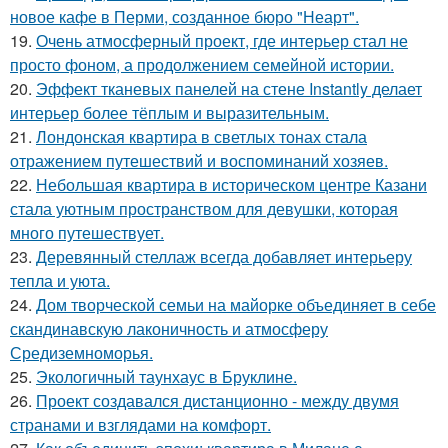
новое кафе в Перми, созданное бюро "Неарт".
19.
Очень атмосферный проект, где интерьер стал не
просто фоном, а продолжением семейной истории.
20.
Эффект тканевых панелей на стене Instantly делает
интерьер более тёплым и выразительным.
21.
Лондонская квартира в светлых тонах стала
отражением путешествий и воспоминаний хозяев.
22.
Небольшая квартира в историческом центре Казани
стала уютным пространством для девушки, которая
много путешествует.
23.
Деревянный стеллаж всегда добавляет интерьеру
тепла и уюта.
24.
Дом творческой семьи на майорке объединяет в себе
скандинавскую лаконичность и атмосферу
Средиземноморья.
25.
Экологичный таунхаус в Бруклине.
26.
Проект создавался дистанционно - между двумя
странами и взглядами на комфорт.