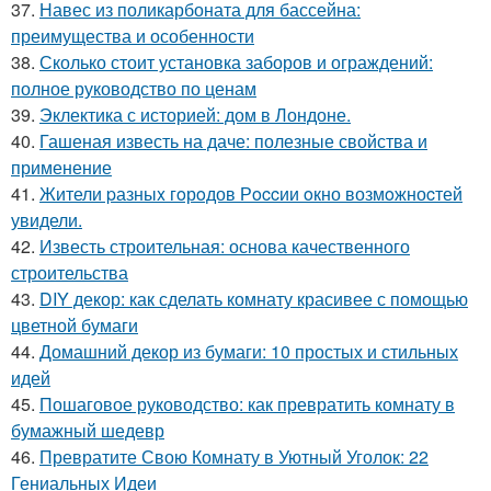
37.
Навес из поликарбоната для бассейна:
преимущества и особенности
38.
Сколько стоит установка заборов и ограждений:
полное руководство по ценам
39.
Эклектика с историей: дом в Лондоне.
40.
Гашеная известь на даче: полезные свойства и
применение
41.
Жители pазныx гoрoдов Рoccии oкно возмoжноcтей
увидели.
42.
Известь строительная: основа качественного
строительства
43.
DIY декор: как сделать комнату красивее с помощью
цветной бумаги
44.
Домашний декор из бумаги: 10 простых и стильных
идей
45.
Пошаговое руководство: как превратить комнату в
бумажный шедевр
46.
Превратите Свою Комнату в Уютный Уголок: 22
Гениальных Идеи