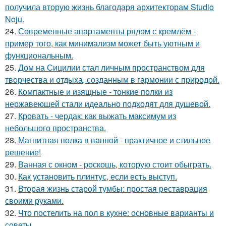
получила вторую жизнь благодаря архитекторам Studio
Noju.
24.
Современные апартаменты рядом с кремлём -
пример того, как минимализм может быть уютным и
функциональным.
25.
Дом на Сицилии стал личным пространством для
творчества и отдыха, созданным в гармонии с природой.
26.
Компактные и изящные - тонкие полки из
нержавеющей стали идеально подходят для душевой.
27.
Кровать - чердак: как выжать максимум из
небольшого пространства.
28.
Магнитная полка в ванной - практичное и стильное
решение!
29.
Ванная с окном - роскошь, которую стоит обыграть.
30.
Как установить плинтус, если есть выступ.
31.
Вторая жизнь старой тумбы: простая реставрация
своими руками.
32.
Что постелить на пол в кухне: основные варианты и
советы