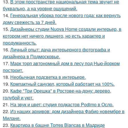
13.
В этом пространстве национальная тема звучит не
буквально, а на уровне ощущений.
14.
Генеральная уборка после нового года: как вернуть
дому свежесть за 7 дней.
15.
Дизайнеры студии Nuova Home создали интерьер, в
котором нет ничего лишнего, но есть характер и
продуманность.
16.
Личный опыт: дача интерьерного фотографа и
дизайнера в Подмосковье.
17.
Марк торп автономный дом в лесу под Нью-йорком
построит.
18.
Необычная подсветка в интерьере.
19.
Компактный санузел, который работает на 100%.
20.
Кафе "Три Орешка" в Ростове-на-дону: дерево,
голубой и уют.
21.
На звук и цвет: студия подкастов Podimo в Осло.
22.
Из наших архивов: дом дизайнера Фабио новембре в
Милане.
23.
Квартира в башне Torres Blancas в Мадриде