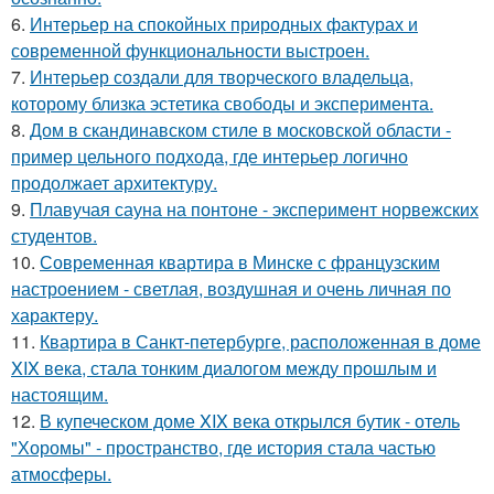
6.
Интерьер на спокойных природных фактурах и
современной функциональности выстроен.
7.
Интерьер создали для творческого владельца,
которому близка эстетика свободы и эксперимента.
8.
Дом в скандинавском стиле в московской области -
пример цельного подхода, где интерьер логично
продолжает архитектуру.
9.
Плавучая сауна на понтоне - эксперимент норвежских
студентов.
10.
Современная квартира в Минске с французским
настроением - светлая, воздушная и очень личная по
характеру.
11.
Квартира в Санкт-петербурге, расположенная в доме
XIX века, стала тонким диалогом между прошлым и
настоящим.
12.
В купеческом доме XIX века открылся бутик - отель
"Хоромы" - пространство, где история стала частью
атмосферы.