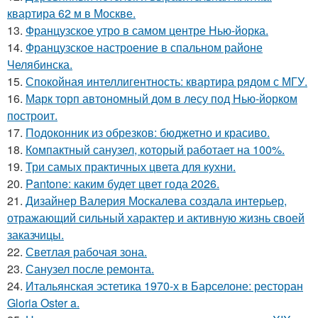
квартира 62 м в Москве.
13.
Французское утро в самом центре Нью-йорка.
14.
Французское настроение в спальном районе
Челябинска.
15.
Спокойная интеллигентность: квартира рядом с МГУ.
16.
Марк торп автономный дом в лесу под Нью-йорком
построит.
17.
Подоконник из обрезков: бюджетно и красиво.
18.
Компактный санузел, который работает на 100%.
19.
Три самых практичных цвета для кухни.
20.
Pantone: каким будет цвет года 2026.
21.
Дизайнер Валерия Москалева создала интерьер,
отражающий сильный характер и активную жизнь своей
заказчицы.
22.
Светлая рабочая зона.
23.
Санузел после ремонта.
24.
Итальянская эстетика 1970-х в Барселоне: ресторан
Gloria Oster a.