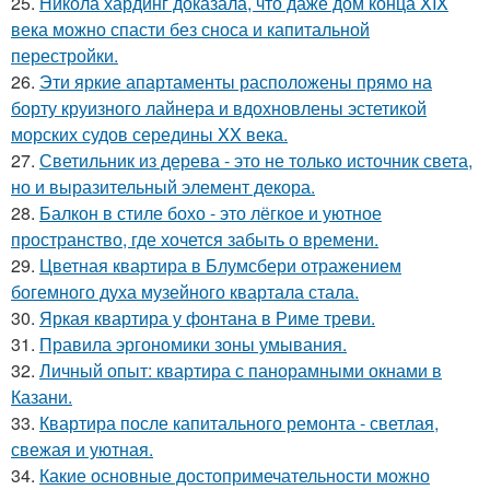
25.
Никола хардинг доказала, что даже дом конца XIX
века можно спасти без сноса и капитальной
перестройки.
26.
Эти яркие апартаменты расположены прямо на
борту круизного лайнера и вдохновлены эстетикой
морских судов середины XX века.
27.
Светильник из дерева - это не только источник света,
но и выразительный элемент декора.
28.
Балкон в стиле бохо - это лёгкое и уютное
пространство, где хочется забыть о времени.
29.
Цветная квартира в Блумсбери отражением
богемного духа музейного квартала стала.
30.
Яркая квартира у фонтана в Риме треви.
31.
Правила эргономики зоны умывания.
32.
Личный опыт: квартира с панорамными окнами в
Казани.
33.
Квартира после капитального ремонта - светлая,
свежая и уютная.
34.
Какие основные достопримечательности можно