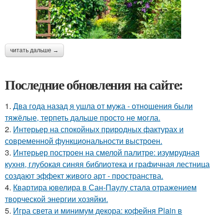
читать дальше →
Последние обновления на сайте:
1.
Два года назад я ушла от мужа - отношения были
тяжёлые, терпеть дальше просто не могла.
2.
Интерьер на спокойных природных фактурах и
современной функциональности выстроен.
3.
Интерьер построен на смелой палитре: изумрудная
кухня, глубокая синяя библиотека и графичная лестница
создают эффект живого арт - пространства.
4.
Квартира ювелира в Сан-Паулу стала отражением
творческой энергии хозяйки.
5.
Игра света и минимум декора: кофейня Plain в