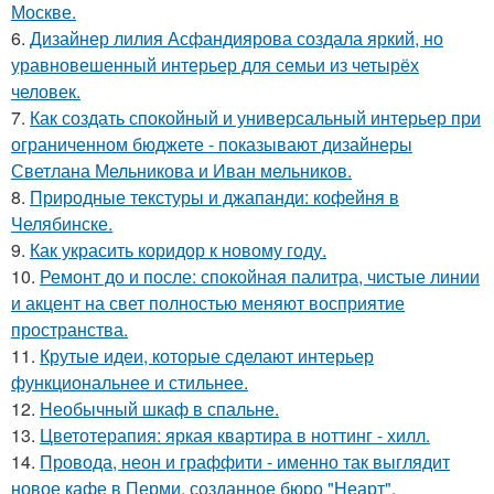
Москве.
6.
Дизайнер лилия Асфандиярова создала яркий, но
уравновешенный интерьер для семьи из четырёх
человек.
7.
Как создать спокойный и универсальный интерьер при
ограниченном бюджете - показывают дизайнеры
Светлана Мельникова и Иван мельников.
8.
Природные текстуры и джапанди: кофейня в
Челябинске.
9.
Как украсить коридор к новому году.
10.
Ремонт до и после: спокойная палитра, чистые линии
и акцент на свет полностью меняют восприятие
пространства.
11.
Крутые идеи, которые сделают интерьер
функциональнее и стильнее.
12.
Необычный шкаф в спальне.
13.
Цветотерапия: яркая квартира в ноттинг - хилл.
14.
Провода, неон и граффити - именно так выглядит
новое кафе в Перми, созданное бюро "Неарт".