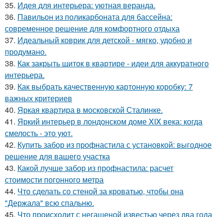
35.
Идея для интерьера: уютная веранда.
36.
Павильон из поликарбоната для бассейна:
современное решение для комфортного отдыха
37.
Идеальный коврик для детской - мягко, удобно и
продумано.
38.
Как закрыть щиток в квартире - идеи для аккуратного
интерьера.
39.
Как выбрать качественную картонную коробку: 7
важных критериев
40.
Яркая квартира в московской Сталинке.
41.
Яркий интерьер в лондонском доме XIX века: когда
смелость - это уют.
42.
Купить забор из профнастила с установкой: выгодное
решение для вашего участка
43.
Какой лучше забор из профнастила: расчет
стоимости погонного метра
44.
Что сделать со стеной за кроватью, чтобы она
"Держала" всю спальню.
45.
Что происходит с негашеной известью через два года