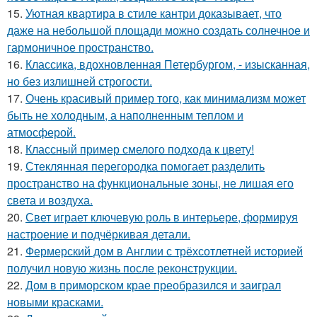
15.
Уютная квартира в стиле кантри доказывает, что
даже на небольшой площади можно создать солнечное и
гармоничное пространство.
16.
Классика, вдохновленная Петербургом, - изысканная,
но без излишней строгости.
17.
Очень красивый пример того, как минимализм может
быть не холодным, а наполненным теплом и
атмосферой.
18.
Классный пример смелого подхода к цвету!
19.
Стеклянная перегородка помогает разделить
пространство на функциональные зоны, не лишая его
света и воздуха.
20.
Свет играет ключевую роль в интерьере, формируя
настроение и подчёркивая детали.
21.
Фермерский дом в Англии с трёхсотлетней историей
получил новую жизнь после реконструкции.
22.
Дом в приморском крае преобразился и заиграл
новыми красками.