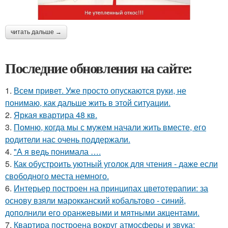
читать дальше →
Последние обновления на сайте:
1.
Всем привет. Уже просто опускаются руки, не
понимаю, как дальше жить в этой ситуации.
2.
Яркая квартира 48 кв.
3.
Помню, когда мы с мужем начали жить вместе, его
родители нас очень поддержали.
4.
"А я ведь понимала ….
5.
Как обустроить уютный уголок для чтения - даже если
свободного места немного.
6.
Интерьер построен на принципах цветотерапии: за
основу взяли марокканский кобальтово - синий,
дополнили его оранжевыми и мятными акцентами.
7.
Квартира построена вокруг атмосферы и звука: