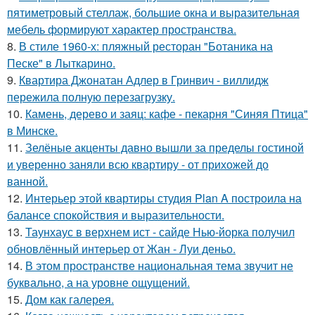
пятиметровый стеллаж, большие окна и выразительная
мебель формируют характер пространства.
8.
В стиле 1960-х: пляжный ресторан "Ботаника на
Песке" в Лыткарино.
9.
Квартира Джонатан Адлер в Гринвич - виллидж
пережила полную перезагрузку.
10.
Камень, дерево и заяц: кафе - пекарня "Синяя Птица"
в Минске.
11.
Зелёные акценты давно вышли за пределы гостиной
и уверенно заняли всю квартиру - от прихожей до
ванной.
12.
Интерьер этой квартиры студия Plan A построила на
балансе спокойствия и выразительности.
13.
Таунхаус в верхнем ист - сайде Нью-йорка получил
обновлённый интерьер от Жан - Луи деньо.
14.
В этом пространстве национальная тема звучит не
буквально, а на уровне ощущений.
15.
Дом как галерея.