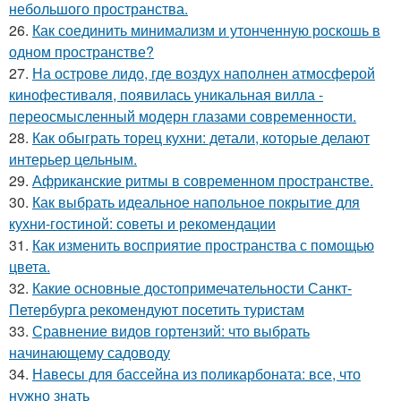
небольшого пространства.
26.
Как соединить минимализм и утонченную роскошь в
одном пространстве?
27.
На острове лидо, где воздух наполнен атмосферой
кинофестиваля, появилась уникальная вилла -
переосмысленный модерн глазами современности.
28.
Как обыграть торец кухни: детали, которые делают
интерьер цельным.
29.
Африканские ритмы в современном пространстве.
30.
Как выбрать идеальное напольное покрытие для
кухни-гостиной: советы и рекомендации
31.
Как изменить восприятие пространства с помощью
цвета.
32.
Какие основные достопримечательности Санкт-
Петербурга рекомендуют посетить туристам
33.
Сравнение видов гортензий: что выбрать
начинающему садоводу
34.
Навесы для бассейна из поликарбоната: все, что
нужно знать