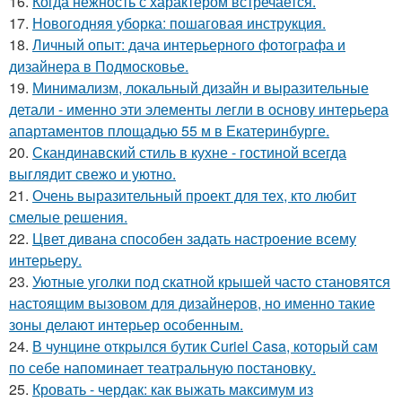
16.
Когда нежность с характером встречается.
17.
Новогодняя уборка: пошаговая инструкция.
18.
Личный опыт: дача интерьерного фотографа и
дизайнера в Подмосковье.
19.
Минимализм, локальный дизайн и выразительные
детали - именно эти элементы легли в основу интерьера
апартаментов площадью 55 м в Екатеринбурге.
20.
Скандинавский стиль в кухне - гостиной всегда
выглядит свежо и уютно.
21.
Очень выразительный проект для тех, кто любит
смелые решения.
22.
Цвет дивана способен задать настроение всему
интерьеру.
23.
Уютные уголки под скатной крышей часто становятся
настоящим вызовом для дизайнеров, но именно такие
зоны делают интерьер особенным.
24.
В чунцине открылся бутик Curiel Casa, который сам
по себе напоминает театральную постановку.
25.
Кровать - чердак: как выжать максимум из