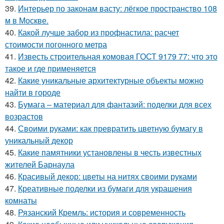
39.
Интерьер по законам васту: лёгкое пространство 108
м в Москве.
40.
Какой лучше забор из профнастила: расчет
стоимости погонного метра
41.
Известь строительная комовая ГОСТ 9179 77: что это
такое и где применяется
42.
Какие уникальные архитектурные объекты можно
найти в городе
43.
Бумага – материал для фантазий: поделки для всех
возрастов
44.
Своими руками: как превратить цветную бумагу в
уникальный декор
45.
Какие памятники установлены в честь известных
жителей Барнаула
46.
Красивый декор: цветы на нитях своими руками
47.
Креативные поделки из бумаги для украшения
комнаты
48.
Рязанский Кремль: история и современность