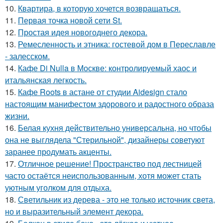
10.
Квартира, в которую хочется возвращаться.
11.
Первая точка новой сети St.
12.
Простая идея новогоднего декора.
13.
Ремесленность и этника: гостевой дом в Переславле
- залесском.
14.
Кафе Di Nulla в Москве: контролируемый хаос и
итальянская легкость.
15.
Кафе Roots в астане от студии Aidesign стало
настоящим манифестом здорового и радостного образа
жизни.
16.
Белая кухня действительно универсальна, но чтобы
она не выглядела "Стерильной", дизайнеры советуют
заранее продумать акценты.
17.
Отличное решение! Пространство под лестницей
часто остаётся неиспользованным, хотя может стать
уютным уголком для отдыха.
18.
Светильник из дерева - это не только источник света,
но и выразительный элемент декора.