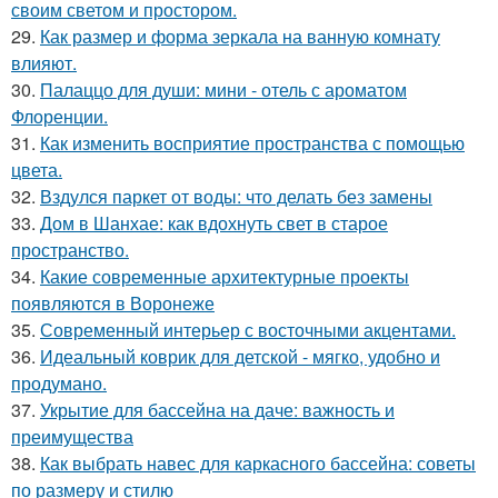
своим светом и простором.
29.
Как размер и форма зеркала на ванную комнату
влияют.
30.
Палаццо для души: мини - отель с ароматом
Флоренции.
31.
Как изменить восприятие пространства с помощью
цвета.
32.
Вздулся паркет от воды: что делать без замены
33.
Дом в Шанхае: как вдохнуть свет в старое
пространство.
34.
Какие современные архитектурные проекты
появляются в Воронеже
35.
Современный интерьер с восточными акцентами.
36.
Идеальный коврик для детской - мягко, удобно и
продумано.
37.
Укрытие для бассейна на даче: важность и
преимущества
38.
Как выбрать навес для каркасного бассейна: советы
по размеру и стилю