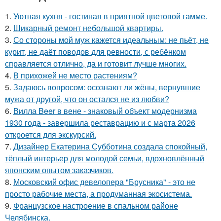
1.
Уютная кухня - гостиная в приятной цветовой гамме.
2.
Шикарный ремонт небольшой квартиры.
3.
Со стороны мой муж кажется идеальным: не пьёт, не
курит, не даёт поводов для ревности, с ребёнком
справляется отлично, да и готовит лучше многих.
4.
В прихожей не место растениям?
5.
Задаюсь вопросом: осознают ли жёны, вернувшие
мужа от другой, что он остался не из любви?
6.
Вилла Beer в вене - знаковый объект модернизма
1930 года - завершила реставрацию и с марта 2026
откроется для экскурсий.
7.
Дизайнер Екатерина Субботина создала спокойный,
тёплый интерьер для молодой семьи, вдохновлённый
японским опытом заказчиков.
8.
Московский офис девелопера "Брусника" - это не
просто рабочие места, а продуманная экосистема.
9.
Французское настроение в спальном районе
Челябинска.