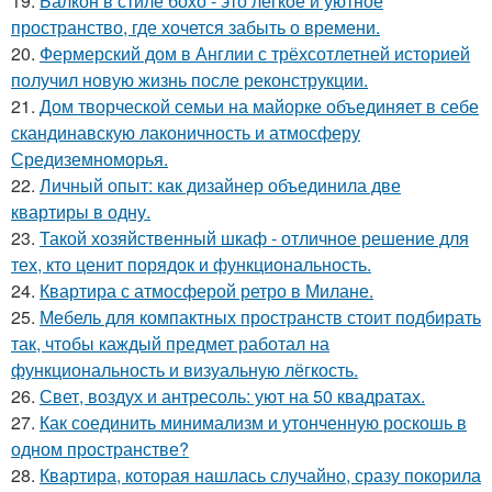
19.
Балкон в стиле бохо - это лёгкое и уютное
пространство, где хочется забыть о времени.
20.
Фермерский дом в Англии с трёхсотлетней историей
получил новую жизнь после реконструкции.
21.
Дом творческой семьи на майорке объединяет в себе
скандинавскую лаконичность и атмосферу
Средиземноморья.
22.
Личный опыт: как дизайнер объединила две
квартиры в одну.
23.
Такой хозяйственный шкаф - отличное решение для
тех, кто ценит порядок и функциональность.
24.
Квартира с атмосферой ретро в Милане.
25.
Мебель для компактных пространств стоит подбирать
так, чтобы каждый предмет работал на
функциональность и визуальную лёгкость.
26.
Свет, воздух и антресоль: уют на 50 квадратах.
27.
Как соединить минимализм и утонченную роскошь в
одном пространстве?
28.
Квартира, которая нашлась случайно, сразу покорила