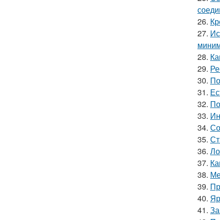
соеди
26.
Кр
27.
Ис
миним
28.
Ка
29.
Ре
30.
По
31.
Ес
32.
По
33.
Ин
34.
Со
35.
Ст
36.
Ло
37.
Ка
38.
Ме
39.
Пр
40.
Яр
41.
За