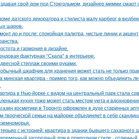
здавая свой дом под Стокгольмом, дизайнер мимми смарт 
доме датского декоратора и стилиста малу карберг в ведбе
ых шаров.
монт до и после: спокойная палитра, чистые линии и акцен
ранства.
остота и гармония в дизайне.
ендовая фактурная "Скала" в интерьере.
двесной стеллаж своими руками.
обычный шкафчик для хранения может стать не только прак
а минская квартира - пример того, как можно объединить л
.
артира в Нью-йорке с видом на центральный парк стала с
ленькая кухня тоже может стать местом уюта и вдохновени
газин косметики в Торонто оформлен в духе старинных апте
м творческой семьи на майорке объединяет в себе скандин
земноморья.
терьер с историей: квартира в здании бывшего сахарного 
временный загородный дом в природном стиле - отличный п