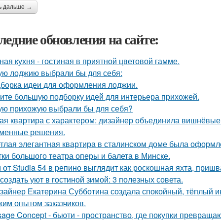
ь дальше →
ледние обновления на сайте:
ная кухня - гостиная в приятной цветовой гамме.
ую лоджию выбрали бы для себя:
борка идеи для оформления лоджии.
ите большую подборку идей для интерьера прихожей.
ую прихожую выбрали бы для себя?
ая квартира с характером: дизайнер объединила вишнёвые
менные решения.
тлая элегантная квартира в сталинском доме была оформл
тки большого театра оперы и балета в Минске.
 от Studia 54 в репино выглядит как роскошная яхта, приш
 создать уют в гостиной зимой: 3 полезных совета.
зайнер Екатерина Субботина создала спокойный, тёплый и
ким опытом заказчиков.
sage Concept - бьюти - пространство, где покупки превращаю