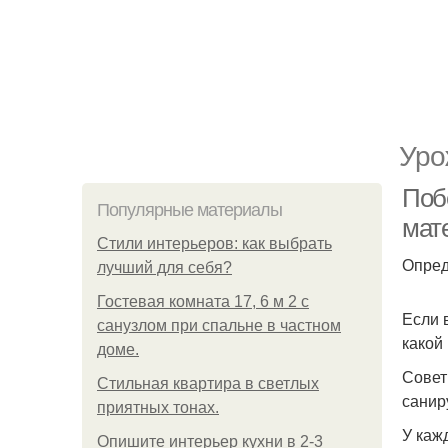
Уро
Поб
Популярные материалы
мат
Стили интерьеров: как выбрать
Опред
лучший для себя?
Гостевая комната 17, 6 м 2 с
Если 
санузлом при спальне в частном
какой
доме.
Совет
Стильная квартира в светлых
санир
приятных тонах.
У каж
Опишите интерьер кухни в 2-3