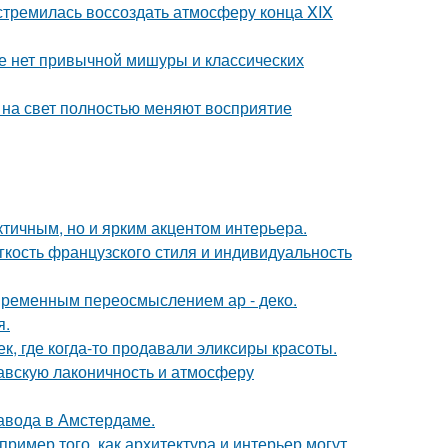
стремилась воссоздать атмосферу конца XIX
ке нет привычной мишуры и классических
т на свет полностью меняют восприятие
тичным, но и ярким акцентом интерьера.
егкость французского стиля и индивидуальность
овременным переосмыслением ар - деко.
я.
к, где когда-то продавали эликсиры красоты.
авскую лаконичность и атмосферу
завода в Амстердаме.
ример того, как архитектура и интерьер могут