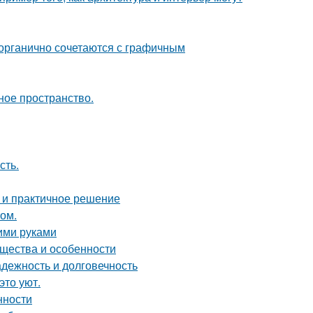
 органично сочетаются с графичным
ное пространство.
сть.
 и практичное решение
том.
оими руками
ущества и особенности
дежность и долговечность
это уют.
нности