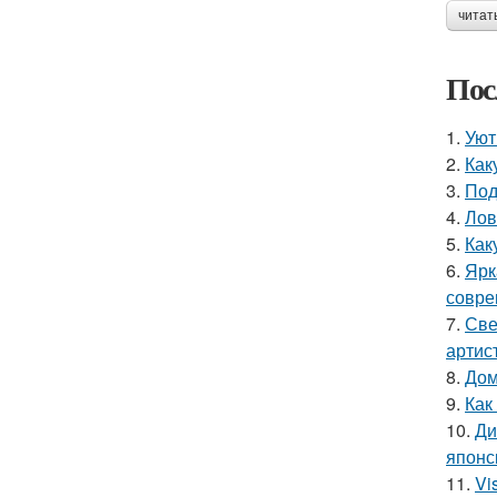
читат
Пос
1.
Уют
2.
Как
3.
Под
4.
Лов
5.
Как
6.
Ярк
совре
7.
Све
артис
8.
Дом
9.
Как
10.
Ди
японс
11.
Vi