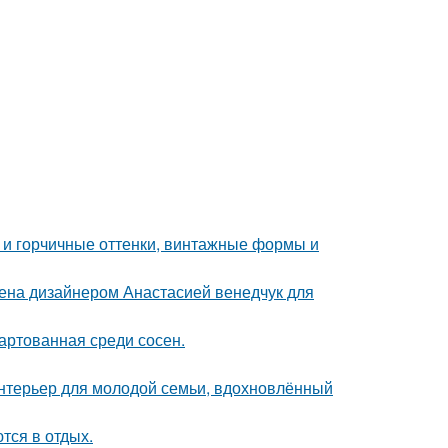
 и горчичные оттенки, винтажные формы и
ена дизайнером Анастасией венедчук для
вартованная среди сосен.
нтерьер для молодой семьи, вдохновлённый
тся в отдых.