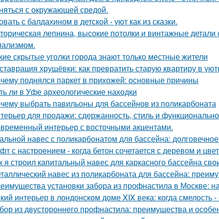
няться с окружающей средой.
овать с балдахином в детской - уют как из сказки.
торическая лепнина, высокие потолки и винтажные детали
ализмом.
кие скрытые уголки города знают только местные жители
ставрация хрущёвки: как превратить старую квартиру в уют
чему поднялся паркет в прихожей: основные причины
ть ли в Уфе археологические находки
чему выбрать павильоны для бассейнов из поликарбоната
терьер для продажи: сдержанность, стиль и функционально
временный интерьер с восточными акцентами.
альной навес с поликарбонатом для бассейна: долговечное
фт с настроением - когда бетон сочетается с деревом и цве
к я строил капитальный навес для каркасного бассейна св
таллический навес из поликарбоната для бассейна: преим
еимущества установки забора из профнастила в Москве: на
кий интерьер в лондонском доме XIX века: когда смелость - 
бор из двустороннего профнастила: преимущества и особе