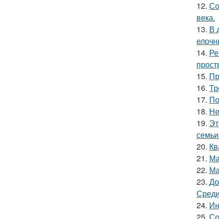
12.
Со
века.
13.
В 
елочн
14.
Ре
прост
15.
Пр
16.
Тр
17.
По
18.
Не
19.
Эт
семьи
20.
Кв
21.
Ма
22.
Ма
23.
До
Среди
24.
Ин
25.
Со