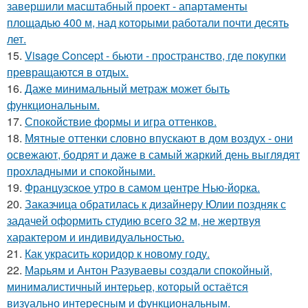
завершили масштабный проект - апартаменты
площадью 400 м, над которыми работали почти десять
лет.
15.
Visage Concept - бьюти - пространство, где покупки
превращаются в отдых.
16.
Даже минимальный метраж может быть
функциональным.
17.
Спокойствие формы и игра оттенков.
18.
Мятные оттенки словно впускают в дом воздух - они
освежают, бодрят и даже в самый жаркий день выглядят
прохладными и спокойными.
19.
Французское утро в самом центре Нью-йорка.
20.
Заказчица обратилась к дизайнеру Юлии поздняк с
задачей оформить студию всего 32 м, не жертвуя
характером и индивидуальностью.
21.
Как украсить коридор к новому году.
22.
Марьям и Антон Разуваевы создали спокойный,
минималистичный интерьер, который остаётся
визуально интересным и функциональным.