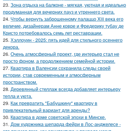
23.
Зона отдыха на балконе - мягкая, уютная и идеально
продуманная для вечерних пауз и утреннего света.
24.
Чтобы вернуть заброшенному палаццо Xiii века его
величие, дизайнерам Анне ковре и Фредерику тубау де
Кристо потребовалось семь лет реставрации.
25.
Хэллоуин - 2025: пять идей для стильного осеннего
декора.
26.
Очень атмосферный проект, где интерьер стал не
просто фоном, а продолжением семейной истории.
27.
Квартира в Валенсии сохранила следы своей
истории, став современным и атмосферным
пространством.
28.
Деревянный стеллаж всегда добавляет интерьеру
тепла и уюта.
29.
Как превратить "Бабушкину" квартиру в
привлекательный вариант для аренды?
30.
Квартира в доме советской эпохи в Минске.
31.
Дом художника шепарда фейри в Лос-анджелесе -