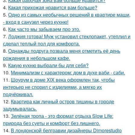
3.
Какая рабочая зона вам больше нравится?
4.
Какая прихожая нравится вам больше?
5.
Одно из самых необычных решений в квартире маши,
- вход в санузел через кухню!
6.
Как часто мы забываем про это.
7.
Лоджия готова! Муж установил стеклопакет, утеплил и
сделал теплый пол для комфорта.
8.
Однажды подруга позвала меня отметить её день
рождения в небольшом кафе.
9.
Какую кухню выбрали бы для себя?
10.
Минимализм с характером: дом в духе ваби - саби.
11.
Шоурум в доме XIX века оформлен так, чтобы
интерьер не спорил с изделиями, а мягко их
подчёркивал.
12.
Квартира как личный остров тишины в городе
задумывалась.
13.
Зелёная тропа - это формат отдыха Slow Life:
природа без суеты и комфорт без лишнего.
14.
В лондонской белгравии дизайнеры Dimorestudio